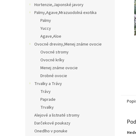
Hortenzie,Japonské javory
Palmy,Agave,Mrazuodolná exotika
Palmy
Yuccy
Agave,Aloe
Ovocné dreviny,Menej známe ovocie
Ovocné stromy
Ovocné kríky
Menej známe ovocie
Drobné ovocie
Trvalky a Trávy
Trávy
Paprade
Popi
Trvalky
Alejové a listnaté stromy
Pod
Darčekové poukazy
Onedlho v ponuke
Hede