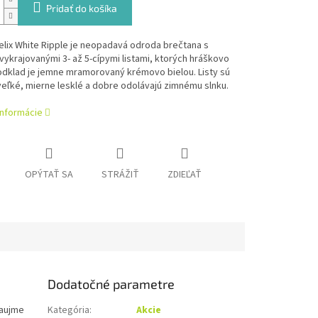
Pridať do košíka
lix White Ripple je neopadavá odroda brečtana s
ykrajovanými 3- až 5-cípymi listami, ktorých hráškovo
odklad je jemne mramorovaný krémovo bielou. Listy sú
eľké, mierne lesklé a dobre odolávajú zimnému slnku.
informácie
OPÝTAŤ SA
STRÁŽIŤ
ZDIEĽAŤ
Dodatočné parametre
zaujme
Kategória
:
Akcie