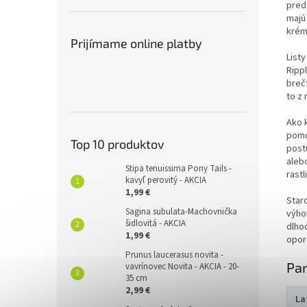
pred
majú
krém
Prijímame online platby
List
Ripp
breč
to z
Ako 
pomo
Top 10 produktov
post
aleb
Stipa tenuissima Pony Tails -
rastl
kavyľ perovitý - AKCIA
1,99 €
Staro
Sagina subulata-Machovnička
výho
šidlovitá - AKCIA
dlho
1,99 €
opor
Prunus laucerasus novita -
Pa
vavrínovec Novita - AKCIA - 20-
35 cm
2,99 €
La