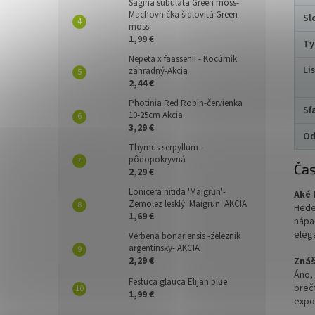
Sagina subulata Green moss-
Machovnička šidlovitá Green
Sl
moss
1,99 €
Ty
Nepeta x faassenii - Kocúrnik
Li
záhradný-Akcia
2,44 €
Photinia Red Robin-červienka
Sf
10-25cm Akcia
3,29 €
Od
Thymus serpyllum -
pôdopokryvná
Čas
2,29 €
Lonicera nitida 'Maigrün'-
Aké 
Zemolez lesklý 'Maigrün' AKCIA
Hede
1,69 €
nápad
eleg
Verbena bonariensis -železník
argentínsky- AKCIA
2,29 €
Znáš
Áno,
Festuca glauca Elijah blue
breč
1,99 €
expo