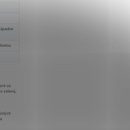
 nápadne
bielou
toré sú
vo zelená,
istých
na