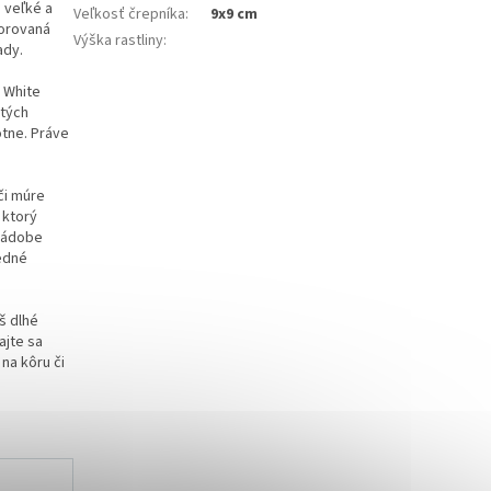
 veľké a
Veľkosť črepníka
:
9x9 cm
morovaná
Výška rastliny
:
ady.
. White
stých
otne. Práve
či múre
 ktorý
 nádobe
sedné
iš dlhé
ajte sa
na kôru či