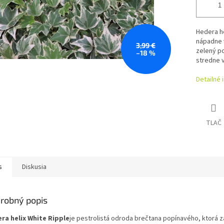
Hedera he
nápadne v
3,99 €
zelený p
–18 %
stredne v
Detailné 
TLAČ
s
Diskusia
robný popis
ra helix White Ripple
je pestrolistá odroda brečtana popínavého, ktorá 