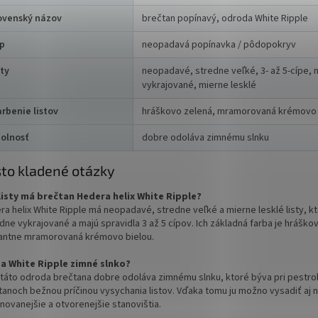
ovenský názov
brečtan popínavý, odroda White Ripple
p
neopadavá popínavka / pôdopokryv
sty
neopadavé, stredne veľké, 3- až 5-cípe,
vykrajované, mierne lesklé
arbenie listov
hráškovo zelená, mramorovaná krémovo 
olnosť
dobre odoláva zimnému slnku
to kladené otázky
listy má brečtan Hedera helix White Ripple?
ra helix White Ripple má neopadavé, stredne veľké a mierne lesklé listy, k
ne vykrajované a majú spravidla 3 až 5 cípov. Ich základná farba je hráško
antne mramorovaná krémovo bielou.
a White Ripple zimné slnko?
 táto odroda brečtana dobre odoláva zimnému slnku, ktoré býva pri pestrol
tanoch bežnou príčinou vysychania listov. Vďaka tomu ju možno vysadiť aj 
novanejšie a otvorenejšie stanovištia.