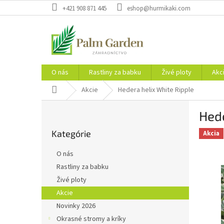
Prejsť
+421 908 871 445
eshop@hurmikaki.com
na
obsah
O nás
Rastliny za babku
Živé ploty
Akc
Domov
Akcie
Hedera helix White Ripple
B
Hede
o
Preskočiť
č
Kategórie
kategórie
Akcia
n
ý
O nás
p
Rastliny za babku
a
Živé ploty
n
e
Akcie
l
Novinky 2026
Okrasné stromy a kríky