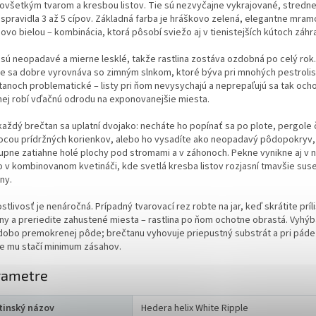
ovšetkým tvarom a kresbou listov. Tie sú nezvyčajne vykrajované, stredne
 spravidla 3 až 5 cípov. Základná farba je hráškovo zelená, elegantne mra
ovo bielou – kombinácia, ktorá pôsobí sviežo aj v tienistejších kútoch záhr
y sú neopadavé a mierne lesklé, takže rastlina zostáva ozdobná po celý rok
le sa dobre vyrovnáva so zimným slnkom, ktoré býva pri mnohých pestroli
tanoch problematické – listy pri ňom nevysychajú a neprepaľujú sa tak och
 nej robí vďačnú odrodu na exponovanejšie miesta.
každý brečtan sa uplatní dvojako: necháte ho popínať sa po plote, pergole 
cou prídržných korienkov, alebo ho vysadíte ako neopadavý pôdopokryv,
upne zatiahne holé plochy pod stromami a v záhonoch. Pekne vynikne aj v
o v kombinovanom kvetináči, kde svetlá kresba listov rozjasní tmavšie su
iny.
stlivosť je nenáročná. Prípadný tvarovací rez robte na jar, keď skrátite príl
ny a preriedite zahustené miesta – rastlina po ňom ochotne obrastá. Vyhýb
dobo premokrenej pôde; brečtanu vyhovuje priepustný substrát a pri páde 
e mu stačí minimum zásahov.
rametre
tinský názov
Hedera helix White Ripple