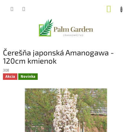
Prejsť
NÁKUP
na
obsah
KOŠÍK
Čerešňa japonská Amanogawa -
120cm kmienok
308
Akcia
Novinka