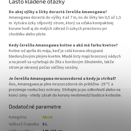
Často kladené otázky
Do akej výšky a šírky dorastá čerešňa Amanogawa?
Amanogawa dorastá do výšky 4 až 7 m, no do šírky len 0,5 až 1,5
m. Vytvára úzky stĺpovitý strom, ktorý sa vďaka kompaktnej
korune hodí aj do malých záhrad či úzkych priestorov pri
chodníku alebo plote.
Kedy čerešňa Amanogawa kvitne a akú má farbu kvetov?
Kvitne od apríla do mája, keď je celá koruna obsypaná
bledoružovými plnými kvetmi. Mladé listy majú bronzový nádych
a na jeseň sa vyfarbujú do žlta s bordovým žilnatením, takže
strom je okrasný počas väčšiny sezóny.
Je čerešňa Amanogawa mrazuvzdorná a kedy ju strihať?
Áno, Amanogawa je plne mrazuvzdorná do približne -29 °C a
prezimuje vonku bez ochrany. Strihajte ju po odkvitnutí alebo na
konci zimy - vtedy zásah do koruny neobmedzí budúce kvitnutie.
Dodatočné parametre
Kategória
:
Akcie
Veľkosť črepníka
:
5 L