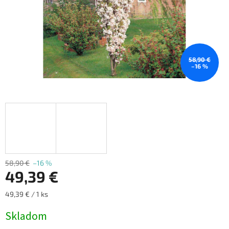
58,90 €
–16 %
58,90 €
–16 %
49,39 €
Jednotková
49,39 € / 1 ks
cena:
Skladom