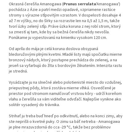
Okrasná čerešňa Amanogawa (
Prunus serrulata
'Amanogawa')
pochádza z Ázie a patrí medzi opadavé, vzpriamene rastúce
stromy s výrazne stĺpovitým vzrastom. V dospelosti dosahuje 4
až 7 m výšky, no do šírky sa rozrastie len na 0,5 až 1,5 m, takže
tvorí úzky zelený stĺp. Práve úzka koruna z nej robí strom, ktorý
sa zmestí aj tam, kde by sa bežná čerešňa nikdy nevošla.
Ponúkame ju vypestovanú na kmienku vysokom 120 cm.
Od apríla do mája je celá koruna doslova obsypaná
bledoružovými plnými kvetmi. Mladé listy majú spočiatku mierne
bronzový nádych, ktorý postupne prechádza do zelenej, a na
jeseň sa vyfarbujú do žlta s bordovým žilnatením. Intenzita rastu
je stredná.
Vysádzajte ju na slnečné alebo polotienisté miesto do vzdušnej,
priepustnej pôdy, ktorá zostáva mierne vlhká. Osvedčené je
priestor pod stromom namulčovať vrstvou kôry - udrží koreňom
vlahu a čerešňa sa vám viditeľne odvďačí. Najlepšie vynikne ako
solitér vysadený do trávnika.
Strihať ju treba buď hneď po odkvitnutí, alebo na konci zimy, aby
ste neprišli o kvetné puky. O zimu sa báť netreba - Amanogawa
je plne mrazuvzdorná do cca -29 °C, takže bez problémov