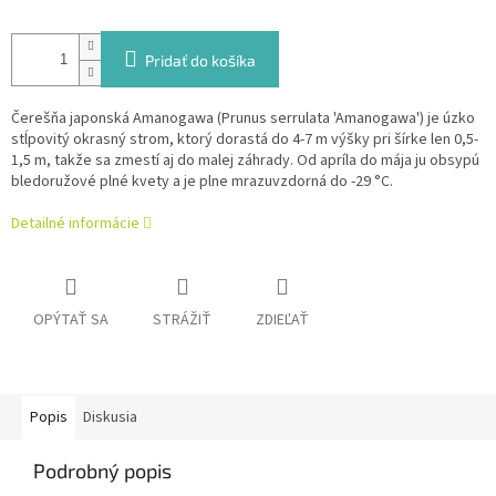
Pridať do košíka
Čerešňa japonská Amanogawa (Prunus serrulata 'Amanogawa') je úzko
stĺpovitý okrasný strom, ktorý dorastá do 4-7 m výšky pri šírke len 0,5-
1,5 m, takže sa zmestí aj do malej záhrady. Od apríla do mája ju obsypú
bledoružové plné kvety a je plne mrazuvzdorná do -29 °C.
Detailné informácie
OPÝTAŤ SA
STRÁŽIŤ
ZDIEĽAŤ
Popis
Diskusia
Podrobný popis