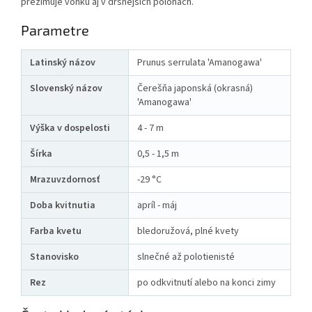
prezimuje vonku aj v drsnejších polohách.
Parametre
Latinský názov
Prunus serrulata 'Amanogawa'
Slovenský názov
Čerešňa japonská (okrasná)
'Amanogawa'
Výška v dospelosti
4 - 7 m
Šírka
0,5 - 1,5 m
Mrazuvzdornosť
-29 °C
Doba kvitnutia
apríl - máj
Farba kvetu
bledoružová, plné kvety
Stanovisko
slnečné až polotienisté
Rez
po odkvitnutí alebo na konci zimy