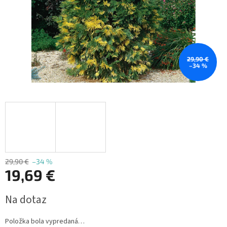
29,90 €
–34 %
29,90 €
–34 %
19,69 €
Jednotková
Na dotaz
cena:
Položka bola vypredaná…