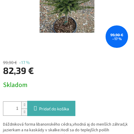
99,90 €
–17 %
99,90 €
–17 %
82,39 €
Jednotková
Skladom
cena:
Pridať do košíka
Dáždniková forma libanonského cédra,vhodná aj do menších záhrad,k
jazierkam a na kaskády v skalke.Hodí sa do teplejších polôh