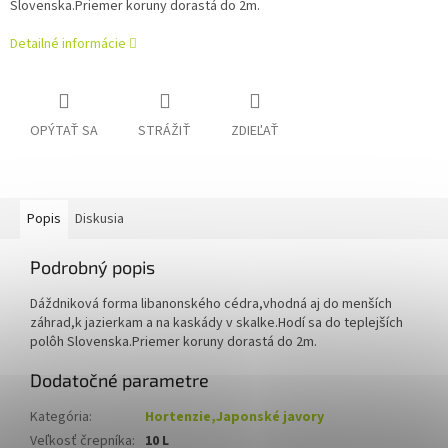
Slovenska.Priemer koruny dorastá do 2m.
Detailné informácie
OPÝTAŤ SA
STRÁŽIŤ
ZDIEĽAŤ
Popis
Diskusia
Podrobný popis
Dáždniková forma libanonského cédra,vhodná aj do menších
záhrad,k jazierkam a na kaskády v skalke.Hodí sa do teplejších
polôh Slovenska.Priemer koruny dorastá do 2m.
Dodatočné parametre
Kategória
:
Hortenzie,Japonské javory
Veľkosť črepníka
:
10 L