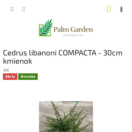
Prejsť
NÁKUP
na
obsah
KOŠÍK
Cedrus libanoni COMPACTA - 30cm
kmienok
495
Akcia
Novinka