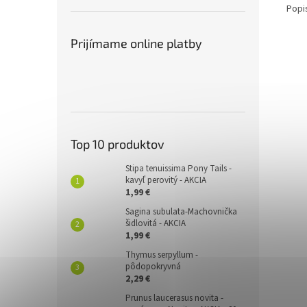
Popi
Prijímame online platby
Top 10 produktov
Stipa tenuissima Pony Tails -
kavyľ perovitý - AKCIA
1,99 €
Sagina subulata-Machovnička
šidlovitá - AKCIA
1,99 €
Thymus serpyllum -
pôdopokryvná
2,29 €
Prunus laucerasus novita -