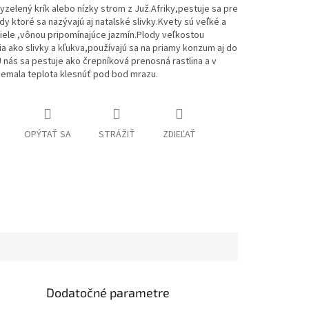
yzelený krík alebo nízky strom z Juž.Afriky,pestuje sa pre
dy ktoré sa nazývajú aj natalské slivky.Kvety sú veľké a
iele ,vônou pripomínajúce jazmín.Plody veľkostou
a ako slivky a kľukva,používajú sa na priamy konzum aj do
 nás sa pestuje ako črepníková prenosná rastlina a v
nemala teplota klesnúť pod bod mrazu.
OPÝTAŤ SA
STRÁŽIŤ
ZDIEĽAŤ
Dodatočné parametre