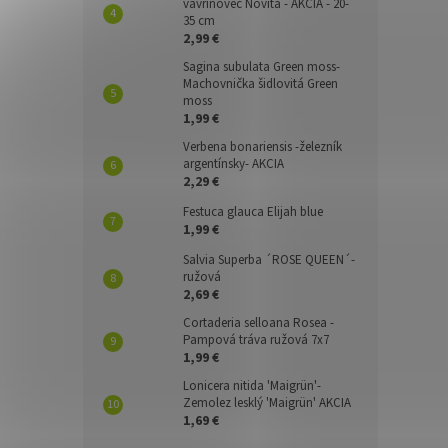
vavrínovec Novita - AKCIA - 20-
35 cm
2,99 €
Sagina subulata Green moss-
Machovnička šidlovitá Green
moss
1,99 €
Verbena bonariensis -železník
argentínsky- AKCIA
2,29 €
Festuca glauca Elijah blue
1,99 €
Salvia Superba ´ROSE QUEEN´-
ružová
2,69 €
Cortaderia selloana Rosea -
Pampová tráva ružová 7x7
1,99 €
Lonicera nitida 'Maigrün'-
Zemolez lesklý 'Maigrün' AKCIA
1,69 €