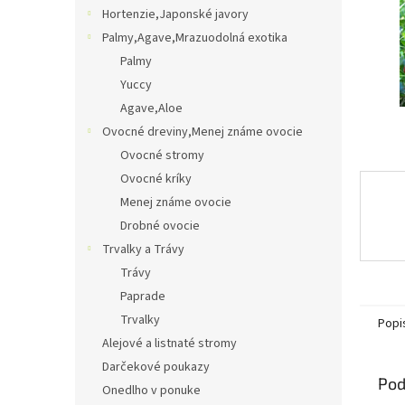
Hortenzie,Japonské javory
Palmy,Agave,Mrazuodolná exotika
Palmy
Yuccy
Agave,Aloe
Ovocné dreviny,Menej známe ovocie
Ovocné stromy
Ovocné kríky
Menej známe ovocie
Drobné ovocie
Trvalky a Trávy
Trávy
Paprade
Trvalky
Popi
Alejové a listnaté stromy
Darčekové poukazy
Pod
Onedlho v ponuke