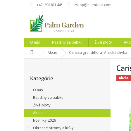
Prejsť
+421 908 871 445
eshop@hurmikaki.com
na
obsah
O nás
Rastliny za babku
Živé ploty
Akc
Domov
Akcie
Carissa grandiflora -Africká slivka
B
Cari
o
Preskočiť
č
Kategórie
kategórie
Akcia
n
ý
O nás
p
Rastliny za babku
a
Živé ploty
n
e
Akcie
l
Novinky 2026
Okrasné stromy a kríky