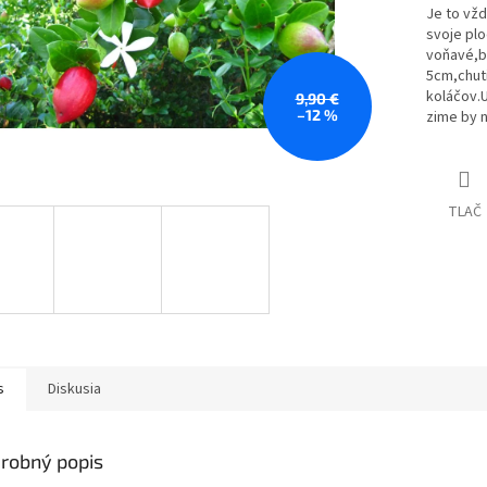
Je to vžd
svoje plo
voňavé,b
5cm,chuti
koláčov.U
9,90 €
–12 %
zime by 
TLAČ
s
Diskusia
robný popis