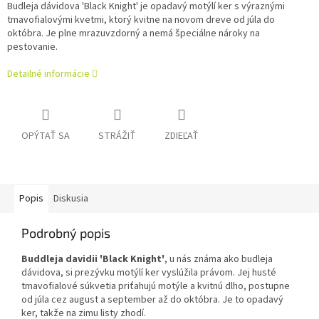
Budleja dávidova 'Black Knight' je opadavý motýlí ker s výraznými
tmavofialovými kvetmi, ktorý kvitne na novom dreve od júla do
októbra. Je plne mrazuvzdorný a nemá špeciálne nároky na
pestovanie.
Detailné informácie
OPÝTAŤ SA
STRÁŽIŤ
ZDIEĽAŤ
Popis
Diskusia
Podrobný popis
Buddleja davidii 'Black Knight'
, u nás známa ako budleja
dávidova, si prezývku motýlí ker vyslúžila právom. Jej husté
tmavofialové súkvetia priťahujú motýle a kvitnú dlho, postupne
od júla cez august a september až do októbra. Je to opadavý
ker, takže na zimu listy zhodí.