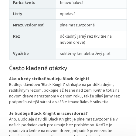
Farba kvetu
tmavofialová
Listy
opadavá
Mrazuvzdornosť
plne mrazuvzdorná
Rez
dôkladný jarný rez (kvitne na
novom dreve)
Využitie
solitérny ker alebo živý plot
Často kladené otázky
Ako a kedy strihať budleju Black Knight?
Budleju dávidovu 'Black Knight' strihajte na jar dôkladným,
radikálnym rezom, pokojne až tesne nad zem. Kvitne totiž na
novom dreve narastenom v danom roku, takže silný jarný rez
podporí hustejší nárast a väčšie tmavofialové súkvetia.
Je budleja Black Knight mrazuvzdorná?
Áno, Buddleja davidii 'Black Knight' je plne mrazuvzdorná a v
našich podmienkach prezimuje bez problémov. Keďže je
opadavá a kvitne na novom dreve, prípadné premrznutie