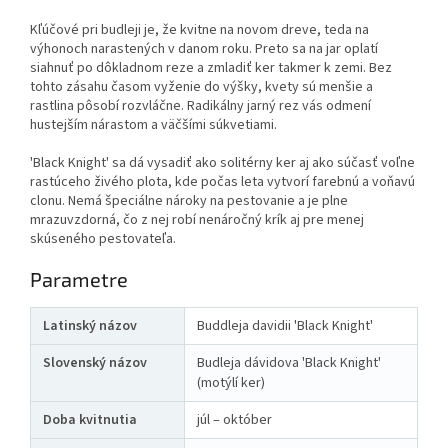
Kľúčové pri budleji je, že kvitne na novom dreve, teda na
výhonoch narastených v danom roku. Preto sa na jar oplatí
siahnuť po dôkladnom reze a zmladiť ker takmer k zemi. Bez
tohto zásahu časom vyženie do výšky, kvety sú menšie a
rastlina pôsobí rozvláčne. Radikálny jarný rez vás odmení
hustejším nárastom a väčšími súkvetiami.
'Black Knight' sa dá vysadiť ako solitérny ker aj ako súčasť voľne
rastúceho živého plota, kde počas leta vytvorí farebnú a voňavú
clonu. Nemá špeciálne nároky na pestovanie a je plne
mrazuvzdorná, čo z nej robí nenáročný krík aj pre menej
skúseného pestovateľa.
Parametre
Latinský názov
Buddleja davidii 'Black Knight'
Slovenský názov
Budleja dávidova 'Black Knight'
(motýlí ker)
Doba kvitnutia
júl – október