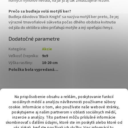
horných výhonov nevadí, na jar ju aj tak zmladzujete rezom.
Prečo sa budleja volá motýlí ker?
Budleja dávidova 'Black Knight' sa nazýva motýlí ker preto, že jej
výrazné tmavofialové súkvetia počas dlhého obdobia kvitnutia
od júla do októbra silno priťahujú motýle a iný opeľujúci hmyz.
Dodatočné parametre
Kategória
:
Akcie
Veľkosť črepníka
:
9x9
Výška rastliny
:
10-20 cm
Položka bola vypredaná…
Z
á
Hurmikaki.com
Na prispôsobenie obsahu a reklám, poskytovanie funkcií
p
sociálnych médií a analýzu návštevnosti používame súbory
ä
cookie. Informácie o tom, ako používate naše webové stránky,
t
poskytujeme aj našim partnerom v oblasti sociálnych médií,
i
inzercie a analýzy. Títo partneri môžu príslušné informácie
skombinovať s ďalšími údajmi, ktoré ste im poskytli alebo ktoré od
e
vás získali, keď ste používali ich služby.
Viac informácií
tu
.