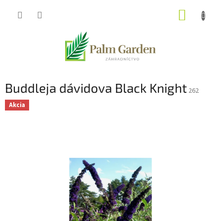
Prejsť
NÁKUP
na
obsah
KOŠÍK
Buddleja dávidova Black Knight
262
Akcia