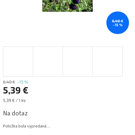
6,40 €
–15 %
6,40 €
–15 %
5,39 €
Jednotková
5,39 € / 1 ks
cena:
Na dotaz
Položka bola vypredaná…