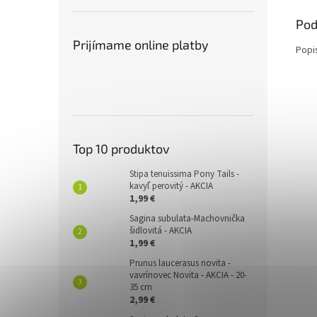
Pod
Prijímame online platby
Popi
Top 10 produktov
Stipa tenuissima Pony Tails -
kavyľ perovitý - AKCIA
1,99 €
Sagina subulata-Machovnička
šidlovitá - AKCIA
1,99 €
Prunus laucerasus novita -
vavrínovec Novita - AKCIA - 20-
35 cm
2,99 €