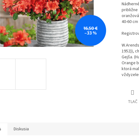
Nádherné
približne
oranžová
40-60 cm 
16,50 €
–33 %
Registro
W.Arends
1952)), c
Gejša.
(H
Orange b
ktorá mal
vždyzele
TLAČ
s
Diskusia