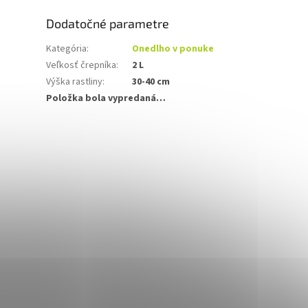
Dodatočné parametre
Kategória
:
Onedlho v ponuke
Veľkosť črepníka
:
2 L
Výška rastliny
:
30-40 cm
Položka bola vypredaná…