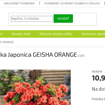
OBCHODNÉ PODMIENKY
PODMIENKY OCHRANY OSOBNÝCH ÚDAJOV
HĽADAŤ
ie
Novinky 2026
Okrasné stromy a kríky
Hortenzie,Japon
HA ORANGE
lka Japonica GEISHA ORANGE
1030
16,50 €
10,
Jednotk
Na do
cena:
Položka 