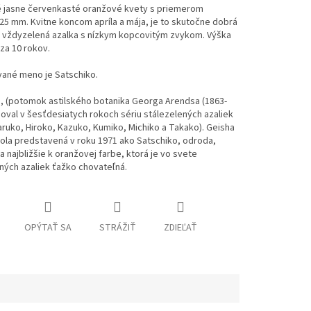
 jasne červenkasté oranžové kvety s priemerom
 25 mm.
Kvitne koncom apríla a mája, je to skutočne dobrá
 vždyzelená azalka s nízkym kopcovitým zvykom.
Výška
za 10 rokov.
vané meno je Satschiko.
, (potomok astilského botanika Georga Arendsa (1863-
hoval v šesťdesiatych rokoch sériu stálezelených azaliek
aruko, Hiroko, Kazuko, Kumiko, Michiko a Takako).
Geisha
ola predstavená v roku 1971 ako Satschiko, odroda,
a najbližšie k oranžovej farbe, ktorá je vo svete
ných azaliek ťažko chovateľná.
OPÝTAŤ SA
STRÁŽIŤ
ZDIEĽAŤ