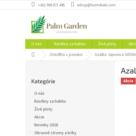
Prejsť
+421 908 871 445
eshop@hurmikaki.com
na
obsah
O nás
Rastliny za babku
Živé ploty
Akc
Domov
Onedlho v ponuke
Azalka Japonica GEIS
B
Aza
o
Preskočiť
č
Kategórie
kategórie
Akcia
n
ý
O nás
p
Rastliny za babku
a
Živé ploty
n
e
Akcie
l
Novinky 2026
Okrasné stromy a kríky