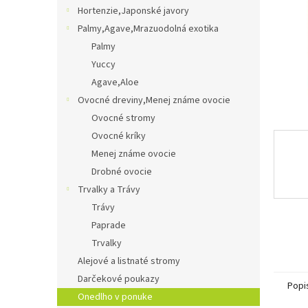
Hortenzie,Japonské javory
Palmy,Agave,Mrazuodolná exotika
Palmy
Yuccy
Agave,Aloe
Ovocné dreviny,Menej známe ovocie
Ovocné stromy
Ovocné kríky
Menej známe ovocie
Drobné ovocie
Trvalky a Trávy
Trávy
Paprade
Trvalky
Alejové a listnaté stromy
Darčekové poukazy
Popi
Onedlho v ponuke