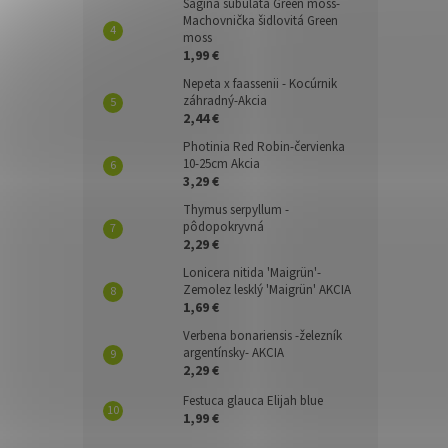
Sagina subulata Green moss-
Machovnička šidlovitá Green
moss
1,99 €
Nepeta x faassenii - Kocúrnik
záhradný-Akcia
2,44 €
Photinia Red Robin-červienka
10-25cm Akcia
3,29 €
Thymus serpyllum -
pôdopokryvná
2,29 €
Lonicera nitida 'Maigrün'-
Zemolez lesklý 'Maigrün' AKCIA
1,69 €
Verbena bonariensis -železník
argentínsky- AKCIA
2,29 €
Festuca glauca Elijah blue
1,99 €