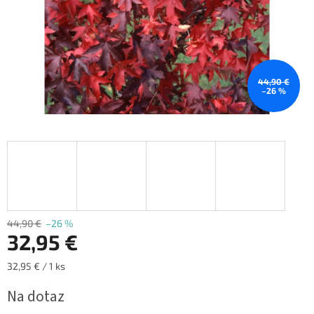
44,90 €
–26 %
44,90 €
–26 %
32,95 €
Jednotková
32,95 € / 1 ks
cena:
Na dotaz