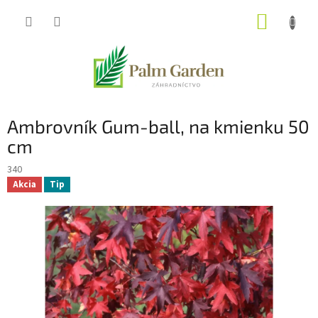
Prejsť
NÁKUP
na
obsah
KOŠÍK
Ambrovník Gum-ball, na kmienku 50
cm
340
Akcia
Tip