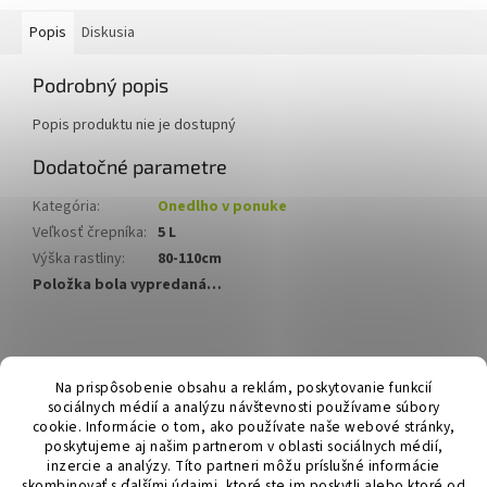
Popis
Diskusia
Podrobný popis
Popis produktu nie je dostupný
Dodatočné parametre
Kategória
:
Onedlho v ponuke
Veľkosť črepníka
:
5 L
Výška rastliny
:
80-110cm
Položka bola vypredaná…
Z
á
Hurmikaki.com
Na prispôsobenie obsahu a reklám, poskytovanie funkcií
p
sociálnych médií a analýzu návštevnosti používame súbory
ä
cookie. Informácie o tom, ako používate naše webové stránky,
t
poskytujeme aj našim partnerom v oblasti sociálnych médií,
i
inzercie a analýzy. Títo partneri môžu príslušné informácie
skombinovať s ďalšími údajmi, ktoré ste im poskytli alebo ktoré od