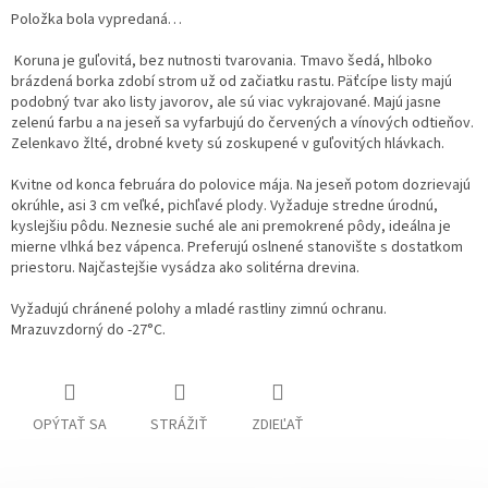
Položka bola vypredaná…
Koruna je guľovitá, bez nutnosti tvarovania. Tmavo šedá, hlboko
brázdená borka zdobí strom už od začiatku rastu. Päťcípe listy majú
podobný tvar ako listy javorov, ale sú viac vykrajované. Majú jasne
zelenú farbu a na jeseň sa vyfarbujú do červených a vínových odtieňov.
Zelenkavo žlté, drobné kvety sú zoskupené v guľovitých hlávkach.
Kvitne od konca februára do polovice mája. Na jeseň potom dozrievajú
okrúhle, asi 3 cm veľké, pichľavé plody. Vyžaduje stredne úrodnú,
kyslejšiu pôdu. Neznesie suché ale ani premokrené pôdy, ideálna je
mierne vlhká bez vápenca. Preferujú oslnené stanovište s dostatkom
priestoru. Najčastejšie vysádza ako solitérna drevina.
Vyžadujú chránené polohy a mladé rastliny zimnú ochranu.
Mrazuvzdorný do -27°C.
OPÝTAŤ SA
STRÁŽIŤ
ZDIEĽAŤ