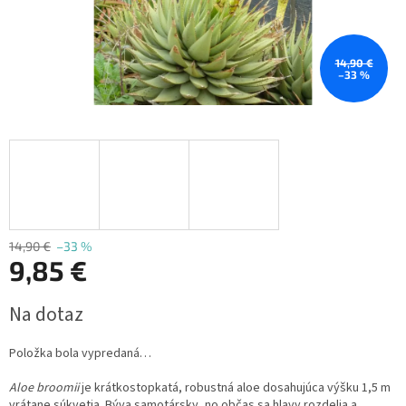
14,90 €
–33 %
14,90 €
–33 %
9,85 €
Jednotková
Na dotaz
cena:
Položka bola vypredaná…
Aloe broomii
je krátkostopkatá, robustná aloe dosahujúca výšku 1,5 m
vrátane súkvetia.
Býva samotársky, no občas sa hlavy rozdelia a