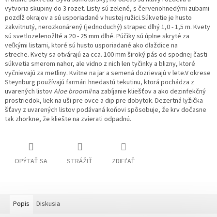
vytvoria skupiny do 3 rozet.
Listy sú zelené, s červenohnedými zubami
pozdĺž okrajov a sú usporiadané v hustej ružici.Súkvetie je husto
zakvitnutý, nerozkonárený (jednoduchý) strapec dlhý 1,0 - 1,5 m. Kvety
sú svetlozelenožlté a 20 - 25 mm dlhé. Púčiky sú úplne skryté za
veľkými listami, ktoré sú husto usporiadané ako dlaždice na
streche. Kvety sa otvárajú za cca. 100 mm široký pás od spodnej časti
súkvetia smerom nahor, ale vidno z nich len tyčinky a blizny, ktoré
vyčnievajú za metliny. Kvitne na jar a semená dozrievajú v lete.V okrese
Steynburg používajú farmári hnedastú tekutinu, ktorá pochádza z
uvarených listov
Aloe broomii
na zabíjanie kliešťov a ako dezinfekčný
prostriedok, liek na uši pre ovce a dip pre dobytok. Dezertná lyžička
šťavy z uvarených listov podávaná koňovi spôsobuje, že krv dočasne
tak zhorkne, že kliešte na zvierati odpadnú.
OPÝTAŤ SA
STRÁŽIŤ
ZDIEĽAŤ
Popis
Diskusia