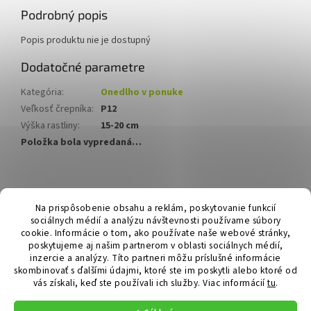
Podrobný popis
Popis produktu nie je dostupný
Dodatočné parametre
Kategória
:
Onedlho v ponuke
Veľkosť črepníka
:
P12
Výška rastliny
:
15-20 cm
Položka bola vypredaná…
Z
á
Hurmikaki.com
Na prispôsobenie obsahu a reklám, poskytovanie funkcií
p
sociálnych médií a analýzu návštevnosti používame súbory
ä
cookie. Informácie o tom, ako používate naše webové stránky,
t
poskytujeme aj našim partnerom v oblasti sociálnych médií,
i
inzercie a analýzy. Títo partneri môžu príslušné informácie
skombinovať s ďalšími údajmi, ktoré ste im poskytli alebo ktoré od
e
vás získali, keď ste používali ich služby.
Viac informácií
tu
.
Vytvoril Shoptet