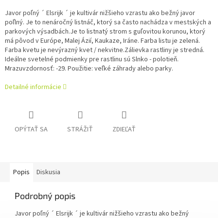
Javor poľný ´ Elsrijk ´ je kultivár nižšieho vzrastu ako bežný javor
poľlný. Je to nenáročný listnáč, ktorý sa často nachádza v mestských a
parkových výsadbách.Je to listnatý strom s guľovitou korunou, ktorý
má pôvod v Európe, Malej Ázií, Kaukaze, Iráne. Farba listu je zelená.
Farba kvetu je nevýrazný kvet / nekvitne.Zálievka rastliny je stredná.
Ideálne svetelné podmienky pre rastlinu sú Slnko - polotieň.
Mrazuvzdornosť: -29. Použitie: veľké záhrady alebo parky.
Detailné informácie
OPÝTAŤ SA
STRÁŽIŤ
ZDIEĽAŤ
Popis
Diskusia
Podrobný popis
Javor poľný ´ Elsrijk ´ je kultivár nižšieho vzrastu ako bežný