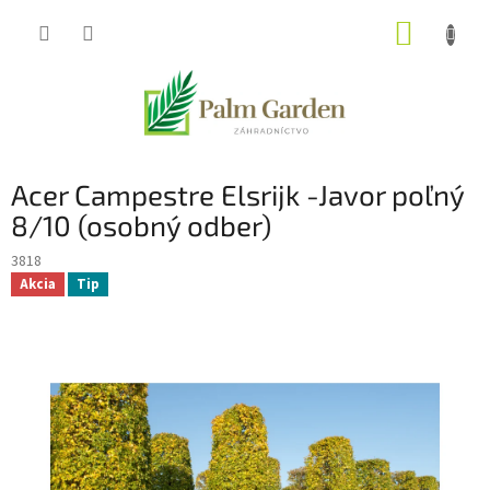
Prejsť
NÁKUP
na
obsah
KOŠÍK
Acer Campestre Elsrijk -Javor poľný
8/10 (osobný odber)
3818
Akcia
Tip