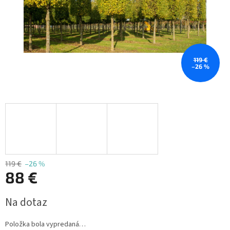
119 €
–26 %
119 €
–26 %
88 €
Jednotková
Na dotaz
cena:
Položka bola vypredaná…