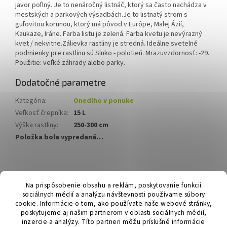
javor poľlný. Je to nenáročný listnáč, ktorý sa často nachádza v
mestských a parkových výsadbách.Je to listnatý strom s
guľovitou korunou, ktorý má pôvod v Európe, Malej Ázií,
Kaukaze, Iráne. Farba listu je zelená. Farba kvetu je nevýrazný
kvet / nekvitne.Zálievka rastliny je stredná. Ideálne svetelné
podmienky pre rastlinu sú Slnko - polotieň. Mrazuvzdornosť: -29.
Použitie: veľké záhrady alebo parky.
Dodatočné parametre
Kategória
:
Onedlho v ponuke
Veľkosť črepníka
:
15 L
Výška rastliny
:
250-300 cm
Položka bola vypredaná…
Z
á
Hurmikaki.com
Na prispôsobenie obsahu a reklám, poskytovanie funkcií
p
sociálnych médií a analýzu návštevnosti používame súbory
ä
cookie. Informácie o tom, ako používate naše webové stránky,
t
poskytujeme aj našim partnerom v oblasti sociálnych médií,
i
inzercie a analýzy. Títo partneri môžu príslušné informácie