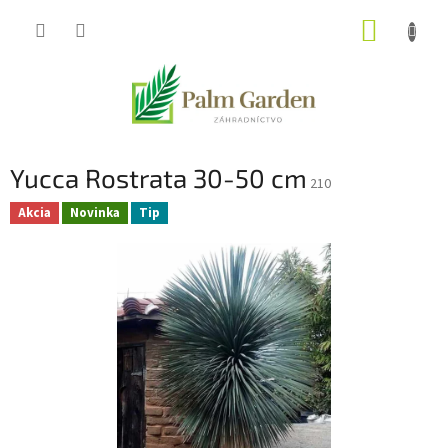
Prejsť
NÁKUP
na
obsah
KOŠÍK
Yucca Rostrata 30-50 cm
210
Akcia
Novinka
Tip