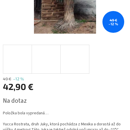
49 €
–12 %
49 €
–12 %
42,90 €
Jednotková
Na dotaz
cena:
Položka bola vypredaná…
Yucca Rostrata, druh Juky, ktorá pochádza z Mexika a dorastá až do
výšky 4 metrov! Táto Juka je taktiež odolná voči mrazu až do -22°C.