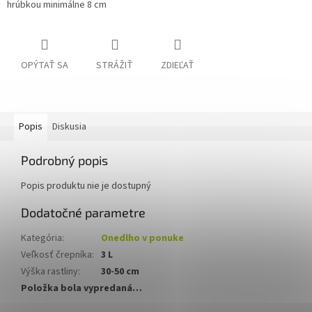
hrúbkou minimálne 8 cm
OPÝTAŤ SA
STRÁŽIŤ
ZDIEĽAŤ
Popis
Diskusia
Podrobný popis
Popis produktu nie je dostupný
Dodatočné parametre
Kategória
:
Onedlho v ponuke
Veľkosť črepníka
:
3 L
Výška rastliny
:
30-50 cm
Položka bola vypredaná…