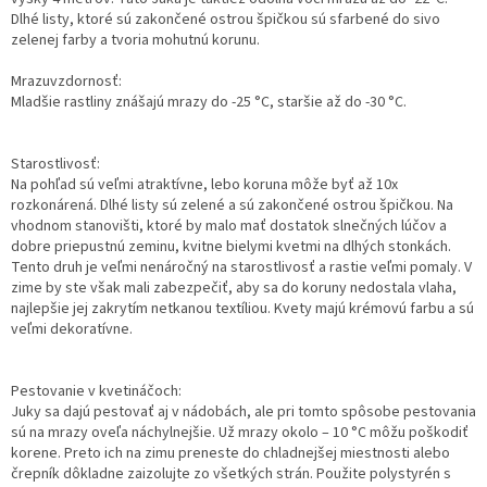
Dlhé listy, ktoré sú zakončené ostrou špičkou sú sfarbené do sivo
zelenej farby a tvoria mohutnú korunu.
Mrazuvzdornosť:
Mladšie rastliny znášajú mrazy do -25 °C, staršie až do -30 °C.
Starostlivosť:
Na pohľad sú veľmi atraktívne, lebo koruna môže byť až 10x
rozkonárená. Dlhé listy sú zelené a sú zakončené ostrou špičkou. Na
vhodnom stanovišti, ktoré by malo mať dostatok slnečných lúčov a
dobre priepustnú zeminu, kvitne bielymi kvetmi na dlhých stonkách.
Tento druh je veľmi nenáročný na starostlivosť a rastie veľmi pomaly. V
zime by ste však mali zabezpečiť, aby sa do koruny nedostala vlaha,
najlepšie jej zakrytím netkanou textíliou. Kvety majú krémovú farbu a sú
veľmi dekoratívne.
Pestovanie v kvetináčoch:
Juky sa dajú pestovať aj v nádobách, ale pri tomto spôsobe pestovania
sú na mrazy oveľa náchylnejšie. Už mrazy okolo – 10 °C môžu poškodiť
korene. Preto ich na zimu preneste do chladnejšej miestnosti alebo
črepník dôkladne zaizolujte zo všetkých strán. Použite polystyrén s