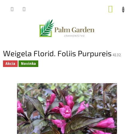
Prejsť
NÁKUP
na
obsah
KOŠÍK
Weigela Florid. Foliis Purpureis
4132
Akcia
Novinka