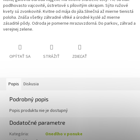
podlhovasto vajcovité, ústretové s pílovitým okrajom.
Sýto ružové
kvety sú zvonkovité.
Kvitne od mája do júla.
Slnečná až mierne tienistá
poloha.
Znáša všetky záhradné vlhké a úrodné kyslé až mierne
zásadité pôdy.
Odroda je pomerne mrazuvzdorná.
Do parkov, záhrad a
verejnej zelene.
OPÝTAŤ SA
STRÁŽIŤ
ZDIEĽAŤ
Popis
Diskusia
Podrobný popis
Popis produktu nie je dostupný
Dodatočné parametre
Kategória
:
Onedlho v ponuke