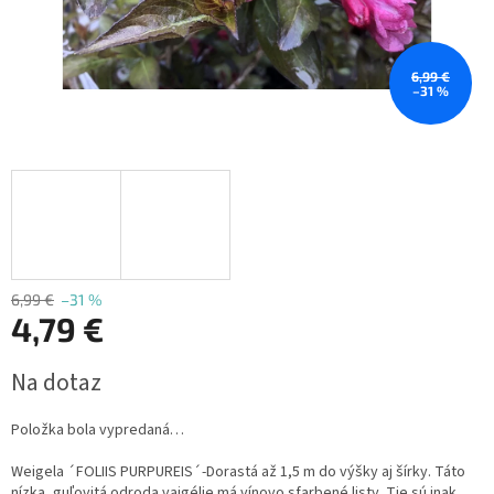
6,99 €
–31 %
6,99 €
–31 %
4,79 €
Jednotková
Na dotaz
cena:
Položka bola vypredaná…
Weigela ´FOLIIS PURPUREIS´-Dorastá až 1,5 m do výšky aj šírky.
Táto
nízka, guľovitá odroda vajgélie má vínovo sfarbené listy.
Tie sú inak