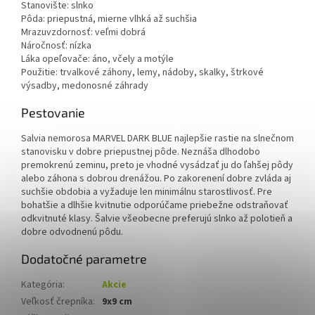
Stanovište: slnko
Pôda: priepustná, mierne vlhká až suchšia
Mrazuvzdornosť: veľmi dobrá
Náročnosť: nízka
Láka opeľovače: áno, včely a motýle
Použitie: trvalkové záhony, lemy, nádoby, skalky, štrkové
výsadby, medonosné záhrady
Pestovanie
Salvia nemorosa MARVEL DARK BLUE najlepšie rastie na slnečnom
stanovisku v dobre priepustnej pôde. Neznáša dlhodobo
premokrenú zeminu, preto je vhodné vysádzať ju do ľahšej pôdy
alebo záhona s dobrou drenážou. Po zakorenení dobre zvláda aj
suchšie obdobia a vyžaduje len minimálnu starostlivosť. Pre
bohatšie a dlhšie kvitnutie odporúčame priebežne odstraňovať
odkvitnuté klasy. Šalvie všeobecne preferujú slnko až polotieň a
dobre odvodnenú pôdu.
Dodatočné parametre
Kategória
:
Akcie
Veľkosť črepníka
:
9x9 cm