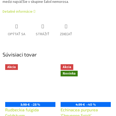
medzi najväčšie v skupine šalvií nemorosa.
Detailné informácie
OPÝTAŤ SA
STRÁŽIŤ
ZDIEĽAŤ
Súvisiaci tovar
Akcia
Akcia
Novinka
3,90 €
–28 %
4,99 €
–40 %
Rudbeckia fulgida
Echinacea purpurea
Goldsturm
‘Cheyenne Spirit’