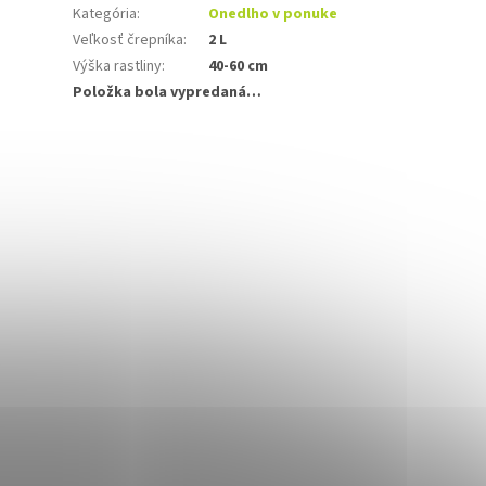
Kategória
:
Onedlho v ponuke
Veľkosť črepníka
:
2 L
Výška rastliny
:
40-60 cm
Položka bola vypredaná…