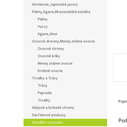
Hortenzie,Japonské javory
Palmy,Agave,Mrazuodolná exotika
Palmy
Yuccy
Agave,Aloe
Ovocné dreviny,Menej známe ovocie
Ovocné stromy
Ovocné kríky
Menej známe ovocie
Drobné ovocie
Trvalky a Trávy
Trávy
Paprade
Trvalky
Popi
Alejové a listnaté stromy
Darčekové poukazy
Pod
Onedlho v ponuke