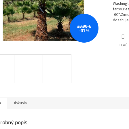
Washingto
farby.Pe
-6C°.Zimo
dosahuje
23,90 €
–31 %
TLAČ
s
Diskusia
robný popis