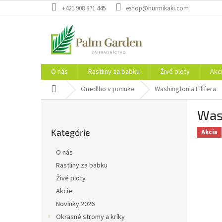
Prejsť
+421 908 871 445
eshop@hurmikaki.com
na
obsah
O nás
Rastliny za babku
Živé ploty
Akc
Domov
Onedlho v ponuke
Washingtonia Filifera
B
Wash
o
Preskočiť
č
Kategórie
kategórie
Akcia
n
ý
O nás
p
Rastliny za babku
a
Živé ploty
n
e
Akcie
l
Novinky 2026
Okrasné stromy a kríky