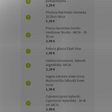
pôdopokryvná
2,29 €
Photinia Red Robin-červienka
10-25cm Akcia
3,29 €
Prunus laucerasus novita -
vavrínovec Novita - AKCIA - 20-
35 cm
2,99 €
Festuca glauca Elijah blue
1,99 €
Verbena bonariensis -železník
argentínsky- AKCIA
2,29 €
Sagina subulata Green moss-
Machovnička šidlovitá Green
moss
1,99 €
Cupressocyparis leylandii-
Cyprusovec leylandský - 20-40
cm AKCIA
2,99 €