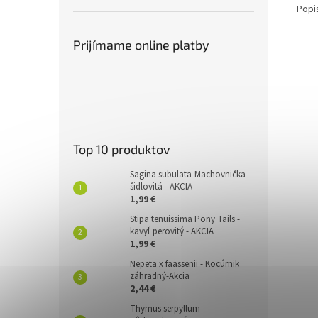
Popi
Prijímame online platby
Top 10 produktov
Sagina subulata-Machovnička
šidlovitá - AKCIA
1,99 €
Stipa tenuissima Pony Tails -
kavyľ perovitý - AKCIA
1,99 €
Nepeta x faassenii - Kocúrnik
záhradný-Akcia
2,44 €
Thymus serpyllum -