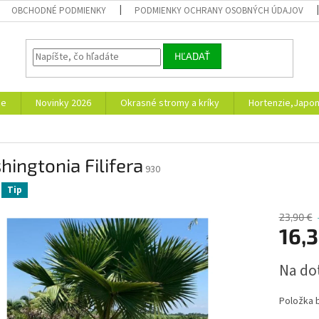
OBCHODNÉ PODMIENKY
PODMIENKY OCHRANY OSOBNÝCH ÚDAJOV
HĽADAŤ
ie
Novinky 2026
Okrasné stromy a kríky
Hortenzie,Japon
ingtonia Filifera
930
Tip
23,90 €
16,3
Jednotk
Na do
cena:
Položka 