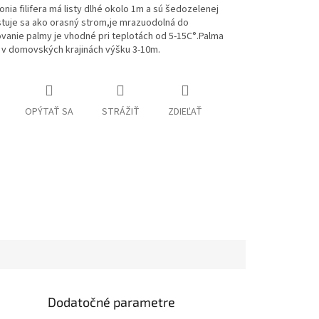
nia filifera má listy dlhé okolo 1m a sú šedozelenej
stuje sa ako orasný strom,je mrazuodolná do
vanie palmy je vhodné pri teplotách od 5-15C°.Palma
 v domovských krajinách výšku 3-10m.
OPÝTAŤ SA
STRÁŽIŤ
ZDIEĽAŤ
Dodatočné parametre