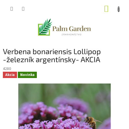
Prejsť
NÁKUP
na
obsah
KOŠÍK
Verbena bonariensis Lollipop
-železník argentínsky- AKCIA
4280
Akcia
Novinka