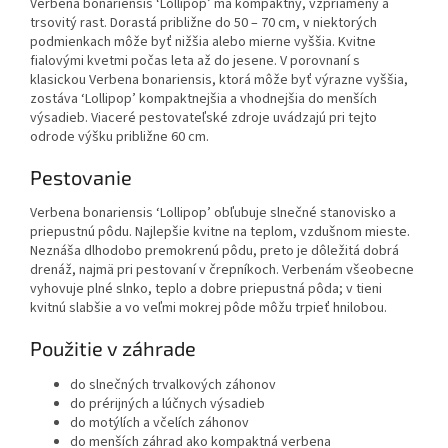
Verbena bonariensis ‘Lollipop’ má kompaktný, vzpriamený a
trsovitý rast. Dorastá približne do 50 – 70 cm, v niektorých
podmienkach môže byť nižšia alebo mierne vyššia. Kvitne
fialovými kvetmi počas leta až do jesene. V porovnaní s
klasickou Verbena bonariensis, ktorá môže byť výrazne vyššia,
zostáva ‘Lollipop’ kompaktnejšia a vhodnejšia do menších
výsadieb. Viaceré pestovateľské zdroje uvádzajú pri tejto
odrode výšku približne 60 cm.
Pestovanie
Verbena bonariensis ‘Lollipop’ obľubuje slnečné stanovisko a
priepustnú pôdu. Najlepšie kvitne na teplom, vzdušnom mieste.
Neznáša dlhodobo premokrenú pôdu, preto je dôležitá dobrá
drenáž, najmä pri pestovaní v črepníkoch. Verbenám všeobecne
vyhovuje plné slnko, teplo a dobre priepustná pôda; v tieni
kvitnú slabšie a vo veľmi mokrej pôde môžu trpieť hnilobou.
Použitie v záhrade
do slnečných trvalkových záhonov
do prérijných a lúčnych výsadieb
do motýlích a včelích záhonov
do menších záhrad ako kompaktná verbena