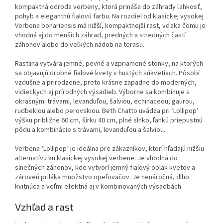
kompaktná odroda verbeny, ktorá prináša do záhrady ľahkosť,
pohyb a elegantnú fialovú farbu. Na rozdiel od klasickej vysokej
Verbena bonariensis má nižší, kompaktnejší rast, vďaka čomu je
vhodná aj do menších záhrad, predných a stredných častí
záhonov alebo do veľkých nádob na terasu.
Rastlina vytvára jemné, pevné a vzpriamené stonky, na ktorých
sa objavujú drobné fialové kvety v hustých súkvetiach. Pôsobí
vzdušne a prirodzene, preto krásne zapadne do moderných,
vidieckych aj prírodných výsadieb. Výborne sa kombinuje s
okrasnými trávami, levanduľou, šalviou, echinaceou, gaurou,
rudbekiou alebo perovskiou. Beth Chatto uvádza pri ‘Lollipop’
výšku približne 60 cm, šírku 40 cm, plné slnko, ľahkú priepustnú
pôdu a kombinácie s trávami, levanduľou a šalviou.
Verbena ‘Lollipop’ je ideálna pre zákazníkov, ktorí hľadajú nižšiu
alternatívu ku klasickej vysokej verbene. Je vhodná do
slnečných záhonov, kde vytvorí jemný fialový oblak kvetov a
zároveň priláka množstvo opeľovačov. Je nenáročná, dlho
kvitnúca a veľmi efektná aj v kombinovaných výsadbách.
Vzhľad a rast