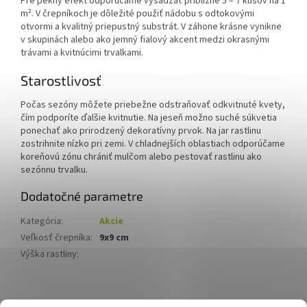
Pre pekný efekt odporúčame vysádzať približne 5 – 7 kusov na 1
m². V črepníkoch je dôležité použiť nádobu s odtokovými
otvormi a kvalitný priepustný substrát. V záhone krásne vynikne
v skupinách alebo ako jemný fialový akcent medzi okrasnými
trávami a kvitnúcimi trvalkami.
Starostlivosť
Počas sezóny môžete priebežne odstraňovať odkvitnuté kvety,
čím podporíte ďalšie kvitnutie. Na jeseň možno suché súkvetia
ponechať ako prirodzený dekoratívny prvok. Na jar rastlinu
zostrihnite nízko pri zemi. V chladnejších oblastiach odporúčame
koreňovú zónu chrániť mulčom alebo pestovať rastlinu ako
sezónnu trvalku.
Dodatočné parametre
Kategória
:
Akcie
Veľkosť črepníka
:
9x9 cm
Výška rastliny
:
Z