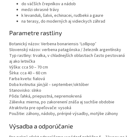
do väčších črepníkov a nádob
medzi okrasné trávy
k levanduli, šalvii, echinacei, rudbekii a gaure
na terasy, do moderných aj vidieckych záhrad
Parametre rastliny
Botanický názov: Verbena bonariensis ‘Lollipop’
Slovenský názov: verbena patagónska / železník argentínsky
Typ rastliny: trvalka, v chladnejších oblastiach často pestovaná
aj ako letnička
Výška: cca 50 – 70 cm
Šírka: cca 40 – 60 cm
Farba kvetu: fialová
Doba kvitnutia: jún/júl – september/október
Stanovisko: slnko
Pôda: ľahká, priepustná, nepremokrená
Zálievka: mierna, po zakorenení znáša aj suchšie obdobie
Atraktivita pre opeľovače: vysoká
Použitie: záhony, nádoby, prérijné výsadby, motýlie záhony
Výsadba a odporúčanie