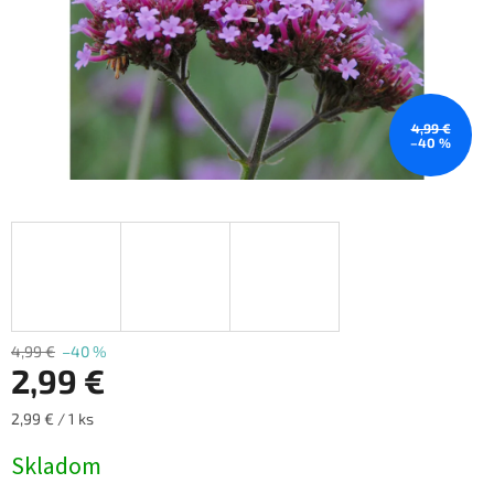
4,99 €
–40 %
4,99 €
–40 %
2,99 €
Jednotková
2,99 € / 1 ks
cena:
Skladom