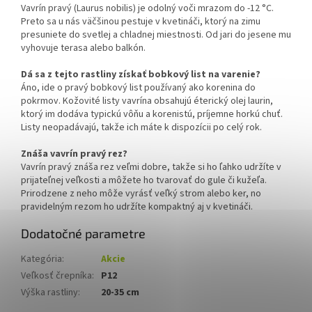
Vavrín pravý (Laurus nobilis) je odolný voči mrazom do -12 °C.
Preto sa u nás väčšinou pestuje v kvetináči, ktorý na zimu
presuniete do svetlej a chladnej miestnosti. Od jari do jesene mu
vyhovuje terasa alebo balkón.
Dá sa z tejto rastliny získať bobkový list na varenie?
Áno, ide o pravý bobkový list používaný ako korenina do
pokrmov. Kožovité listy vavrína obsahujú éterický olej laurin,
ktorý im dodáva typickú vôňu a korenistú, príjemne horkú chuť.
Listy neopadávajú, takže ich máte k dispozícii po celý rok.
Znáša vavrín pravý rez?
Vavrín pravý znáša rez veľmi dobre, takže si ho ľahko udržíte v
prijateľnej veľkosti a môžete ho tvarovať do gule či kužeľa.
Prirodzene z neho môže vyrásť veľký strom alebo ker, no
pravidelným rezom ho udržíte kompaktný aj v kvetináči.
Dodatočné parametre
Kategória
:
Akcie
Veľkosť črepníka
:
P12
Výška rastliny
:
20-35 cm