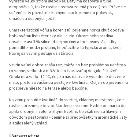
vyrastie veľký strom alebo ker. Listy má kožovité a tuhé,
neopadávajú, takže rastlina ostáva zelená po celý rok. Práve tie
sušené listy poznáte z kuchyne ako korenie do polievok,
omáčok a dusených jedál.
Charakteristickú vôňu a korenistú, príjemne horkú chuť dodáva
bobkovému listu éterický olej laurin. Okrem neho rastlina
obsahuje asi 3 % silice, ďalej horčiny a triesloviny. Ak lístky
pomädlíte medzi prstami, hneď ucítite tú typickú arómu, kvôli
ktorej sa vavrín pestuje už stáročia.
Vavrín veľmi dobre znáša rez, takže ho bez problémov udržíte v
rozumnej veľkosti a môžete ho tvarovať aj do gule či kužeľa.
Odolá mrazu do -12 °C, čo je u nás na trvalé vysadenie do zeme
málo, preto sa väčšinou pestuje v kvetináči. Od jari do jesene mu
prospieva miesto na terase alebo balkóne.
Na zimu presuňte kvetináč do svetlej, chladnej miestnosti, kde
rastlina prezimuje bez poškodenia mrazom. Kvitne od marca do
apríla drobnými zeleno-žltými kvetmi, tie však nie sú hlavným
dôvodom pestovania - ceníme si predovšetkým aromatické listy
a stálozelený vzhľad.
Parametre