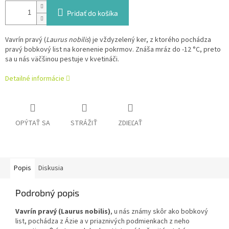
Pridať do košíka
Vavrín pravý (
Laurus nobilis
) je vždyzelený ker, z ktorého pochádza
pravý bobkový list na korenenie pokrmov. Znáša mráz do -12 °C, preto
sa u nás väčšinou pestuje v kvetináči.
Detailné informácie
OPÝTAŤ SA
STRÁŽIŤ
ZDIEĽAŤ
Popis
Diskusia
Podrobný popis
Vavrín pravý (Laurus nobilis)
, u nás známy skôr ako bobkový
list, pochádza z Ázie a v priaznivých podmienkach z neho