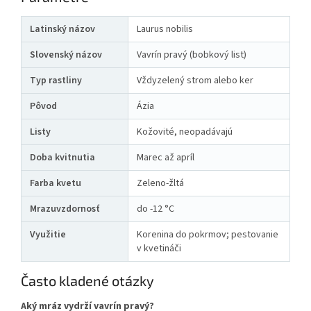
Latinský názov
Laurus nobilis
Slovenský názov
Vavrín pravý (bobkový list)
Typ rastliny
Vždyzelený strom alebo ker
Pôvod
Ázia
Listy
Kožovité, neopadávajú
Doba kvitnutia
Marec až apríl
Farba kvetu
Zeleno-žltá
Mrazuvzdornosť
do -12 °C
Využitie
Korenina do pokrmov; pestovanie
v kvetináči
Často kladené otázky
Aký mráz vydrží vavrín pravý?