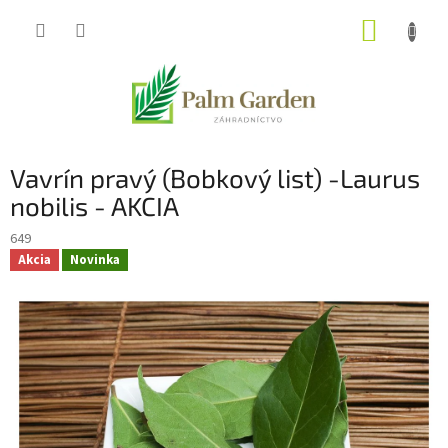
Prejsť
NÁKUP
na
obsah
KOŠÍK
Vavrín pravý (Bobkový list) -Laurus
nobilis - AKCIA
649
Akcia
Novinka