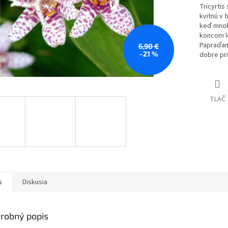
Tricyrtis
kvitnú v t
keď mnohé
koncom l
Papraďam
6,90 €
–21 %
dobre pri
TLAČ
s
Diskusia
robný popis