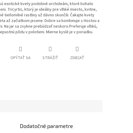
 sú exotické kvety podobné orchideám, ktoré bohato
ieni.
Tricyrtis, ktorý je ideálny pre vlhké miesto, kvitne,
 tieňomilné rastliny už dávno skončili.
Čaka
jte kvety
eta až začiatkom jesene.
Dobre sa kombinuje s Hostou a
i.
Na jar sa zvykne prebúdzať neskoro.
Preferuje vlhkú,
epustnú pôdu v polotieni.
Mierne kyslé je v poriadku.
OPÝTAŤ SA
STRÁŽIŤ
ZDIEĽAŤ
Dodatočné parametre