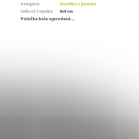
Kategória
:
Onedlho v ponuke
Veľkosť črepníka
:
9x9 cm
Položka bola vypredaná…