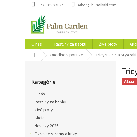
Prejsť
+421 908 871 445
eshop@hurmikaki.com
na
obsah
O nás
Rastliny za babku
Živé ploty
Akc
Domov
Onedlho v ponuke
Tricyrtis hirta Miyazaki
B
Tric
o
Preskočiť
č
Kategórie
kategórie
Akcia
n
ý
O nás
p
Rastliny za babku
a
Živé ploty
n
e
Akcie
l
Novinky 2026
Okrasné stromy a kríky