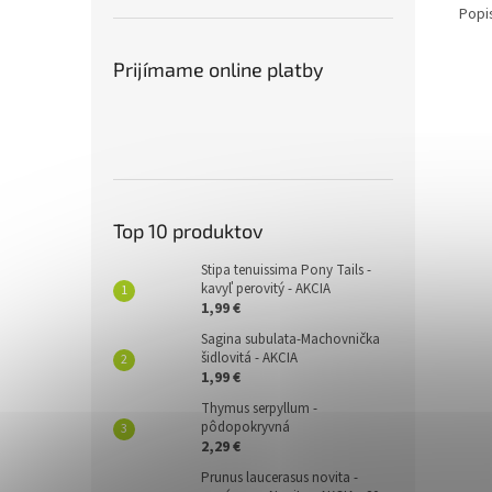
Popi
Prijímame online platby
Top 10 produktov
Stipa tenuissima Pony Tails -
kavyľ perovitý - AKCIA
1,99 €
Sagina subulata-Machovnička
šidlovitá - AKCIA
1,99 €
Thymus serpyllum -
pôdopokryvná
2,29 €
Prunus laucerasus novita -