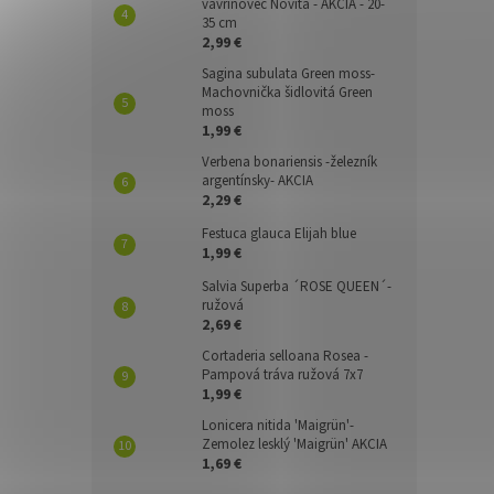
vavrínovec Novita - AKCIA - 20-
35 cm
2,99 €
Sagina subulata Green moss-
Machovnička šidlovitá Green
moss
1,99 €
Verbena bonariensis -železník
argentínsky- AKCIA
2,29 €
Festuca glauca Elijah blue
1,99 €
Salvia Superba ´ROSE QUEEN´-
ružová
2,69 €
Cortaderia selloana Rosea -
Pampová tráva ružová 7x7
1,99 €
Lonicera nitida 'Maigrün'-
Zemolez lesklý 'Maigrün' AKCIA
1,69 €