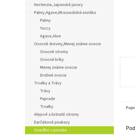
Hortenzie,Japonské javory
Palmy,Agave,Mrazuodolná exotika
Palmy
Yuccy
Agave,Aloe
Ovocné dreviny,Menej známe ovocie
Ovocné stromy
Ovocné kríky
Menej známe ovocie
Drobné ovocie
Trvalky a Trávy
Trávy
Paprade
Trvalky
Popi
Alejové a listnaté stromy
Darčekové poukazy
Pod
Onedlho v ponuke