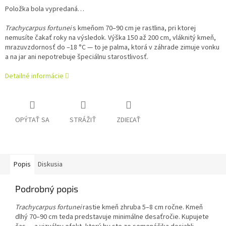
Položka bola vypredaná…
Trachycarpus fortunei
s kmeňom 70–90 cm je rastlina, pri ktorej
nemusíte čakať roky na výsledok. Výška 150 až 200 cm, vláknitý kmeň,
mrazuvzdornosť do –18 °C — to je palma, ktorá v záhrade zimuje vonku
a na jar ani nepotrebuje špeciálnu starostlivosť.
Detailné informácie
OPÝTAŤ SA
STRÁŽIŤ
ZDIEĽAŤ
Popis
Diskusia
Podrobný popis
Trachycarpus fortunei
rastie kmeň zhruba 5–8 cm ročne. Kmeň
dlhý 70–90 cm teda predstavuje minimálne desaťročie. Kupujete