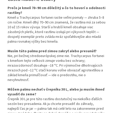
Prečo je kmeň 70–90 cm dôležitý a čo to hovorí o odolnosti
rastliny?
Kmeň u Trachycarpus fortunei rastie veľmi pomaly — zhruba 5–8
cm ročne. Kmeň dlhý 70–90 cm znamená, že rastlina má za sebou
10 až 15 rokov vývoja. Starší a hrubší kmeň obsahuje viac
zásobných pletív, ktoré rastlinu izolujú pri výkyvoch teplôt —
dospelý exemplár preto zvláda mráz spoľahlivejšie ako mladá
palma rovnakej výšky bez kmeňa.
Musím túto palmu pred zimou zakryť alebo presunúť?
Nie, pri bežnej stredoeurópskej zime nie. Trachycarpus fortunei
s kmeňom tejto veľkosti zimuje vonku bez ochrany;
mrazuvzdornosť dosahuje –18 °C. Pri výnimočne dlhotrvajúcich
mrazoch pod –12 °C stačí korunu voľne obviazať agrotextíliou a
základ kmeňa primuľčovať — ide o predostihu, nie o
nevyhnutnosť.
Môžem palmu nechať v črepníku 30 L, alebo ju musím ihneď
vysadiť do zeme?
Črepník 30 L je pre túto rastlinu dostatočný na niekoľko ďalších
sezón bez presadenia. Ak ju chcete presadiť do záhrady,
najlepší čas je jar — palma tak má celé leto na zakorenenie pred