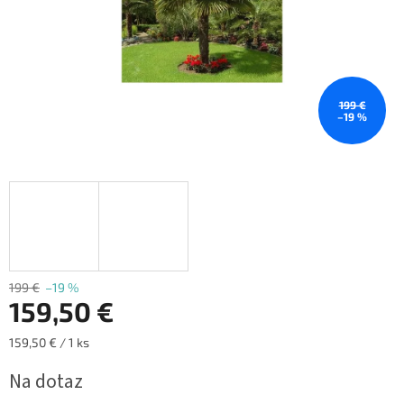
199 €
–19 %
199 €
–19 %
159,50 €
Jednotková
159,50 € / 1 ks
cena:
Na dotaz