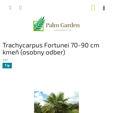
Prejsť
NÁKUP
na
obsah
KOŠÍK
Trachycarpus Fortunei 70-90 cm
kmeň (osobny odber)
197
Tip