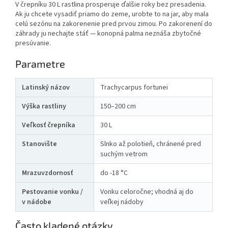
V črepníku 30 L rastlina prosperuje ďalšie roky bez presadenia.
Ak ju chcete vysadiť priamo do zeme, urobte to na jar, aby mala
celú sezónu na zakorenenie pred prvou zimou. Po zakorenení do
záhrady ju nechajte stáť — konopná palma neznáša zbytočné
presúvanie.
Parametre
Latinský názov
Trachycarpus fortunei
Výška rastliny
150–200 cm
Veľkosť črepníka
30 L
Stanovište
Slnko až polotieň, chránené pred
suchým vetrom
Mrazuvzdornosť
do -18 °C
Pestovanie vonku /
Vonku celoročne; vhodná aj do
v nádobe
veľkej nádoby
Často kladené otázky