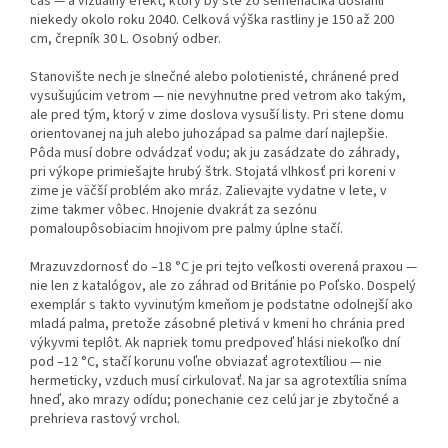
čas — a vizuálny efekt, ktorý by ste zo semenáčika dosiahli
niekedy okolo roku 2040. Celková výška rastliny je 150 až 200
cm, črepník 30 L. Osobný odber.
Stanovište nech je slnečné alebo polotienisté, chránené pred
vysušujúcim vetrom — nie nevyhnutne pred vetrom ako takým,
ale pred tým, ktorý v zime doslova vysuší listy. Pri stene domu
orientovanej na juh alebo juhozápad sa palme darí najlepšie.
Pôda musí dobre odvádzať vodu; ak ju zasádzate do záhrady,
pri výkope primiešajte hrubý štrk. Stojatá vlhkosť pri koreni v
zime je väčší problém ako mráz. Zalievajte vydatne v lete, v
zime takmer vôbec. Hnojenie dvakrát za sezónu
pomaloupôsobiacim hnojivom pre palmy úplne stačí.
Mrazuvzdornosť do –18 °C je pri tejto veľkosti overená praxou —
nie len z katalógov, ale zo záhrad od Británie po Poľsko. Dospelý
exemplár s takto vyvinutým kmeňom je podstatne odolnejší ako
mladá palma, pretože zásobné pletivá v kmeni ho chránia pred
výkyvmi teplôt. Ak napriek tomu predpoveď hlási niekoľko dní
pod –12 °C, stačí korunu voľne obviazať agrotextíliou — nie
hermeticky, vzduch musí cirkulovať. Na jar sa agrotextília sníma
hneď, ako mrazy odídu; ponechanie cez celú jar je zbytočné a
prehrieva rastový vrchol.