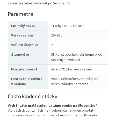
začína zreteľne formovať po 5–8 rokoch.
Parametre
Latinský názov
Trachycarpus fortunei
Výška rastliny
20–30 cm
Veľkosť črepníka
2 L
Stanovište
Slnko až polotieň, chránené pred
severnými vetrami
Mrazuvzdornosť
do -17 °C (dospelá rastlina)
Pestovanie vonku /
Vonku celoročne; vhodná aj do
v nádobe
veľkej nádoby na terase
Často kladené otázky
Vydrží táto malá sadenica zimu vonku na Slovensku?
V prvých dvoch zimách nie – odporúčame kmeň omotať
jutovinou a koreňovú zónu zakryť mulčom z kôry. Dospelá