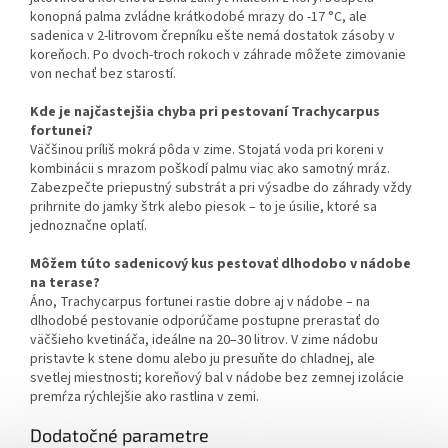
konopná palma zvládne krátkodobé mrazy do -17 °C, ale
sadenica v 2-litrovom črepníku ešte nemá dostatok zásoby v
koreňoch. Po dvoch-troch rokoch v záhrade môžete zimovanie
von nechať bez starostí.
Kde je najčastejšia chyba pri pestovaní Trachycarpus
fortunei?
Väčšinou príliš mokrá pôda v zime. Stojatá voda pri koreni v
kombinácii s mrazom poškodí palmu viac ako samotný mráz.
Zabezpečte priepustný substrát a pri výsadbe do záhrady vždy
prihrnite do jamky štrk alebo piesok – to je úsilie, ktoré sa
jednoznačne oplatí.
Môžem túto sadenicový kus pestovať dlhodobo v nádobe
na terase?
Áno, Trachycarpus fortunei rastie dobre aj v nádobe – na
dlhodobé pestovanie odporúčame postupne prerastať do
väčšieho kvetináča, ideálne na 20–30 litrov. V zime nádobu
pristavte k stene domu alebo ju presuňte do chladnej, ale
svetlej miestnosti; koreňový bal v nádobe bez zemnej izolácie
premŕza rýchlejšie ako rastlina v zemi.
Dodatočné parametre