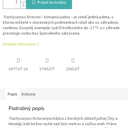
Pridať do košíka
Trachycarpus fortunei
– konopná palma – je zatiaľ jediná palma, s
ktorou môžete v slovenských podmienkach rátať ako so záhradnou
rastlinou. Dospelý exemplár vydrží krátkodobo do -17 °C a v záhrade
prezimuje vonku bez špeciálneho zakrývania.
Detailné informácie
OPÝTAŤ SA
STRÁŽIŤ
ZDIEĽAŤ
Popis
Diskusia
Podrobný popis
Trachycarpus fortunei
pochádza z horských oblastí južnej Číny a
Himalájí, kde bežne rastie nad tisíc metrov a zažíva sneh. Práve