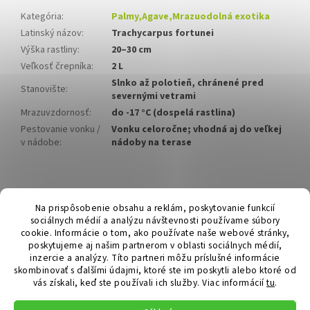
Kategória
:
Palmy,Agave,Mrazuodolná exotika
Latinský názov
:
Trachycarpus fortunei
Výška rastliny
:
20–30 cm
Veľkosť črepníka
:
2 L
Slnko až polotieň, chránené pred
Stanovište
:
severnými vetrami
Mrazuvzdornosť
:
do -17 °C (dospelá rastlina)
Pestovanie vonku /
Vonku celoročne; vhodná aj do veľkej
v nádobe
:
nádoby na terase
Z
á
Hurmikaki.com
Na prispôsobenie obsahu a reklám, poskytovanie funkcií
p
sociálnych médií a analýzu návštevnosti používame súbory
ä
cookie. Informácie o tom, ako používate naše webové stránky,
t
poskytujeme aj našim partnerom v oblasti sociálnych médií,
i
inzercie a analýzy. Títo partneri môžu príslušné informácie
skombinovať s ďalšími údajmi, ktoré ste im poskytli alebo ktoré od
e
vás získali, keď ste používali ich služby.
Viac informácií
tu
.
Vytvoril Shoptet