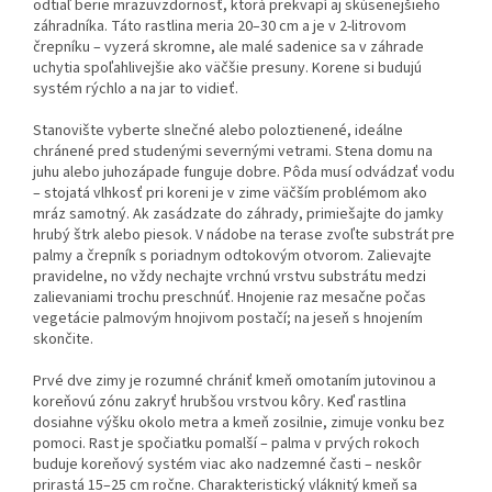
odtiaľ berie mrazuvzdornosť, ktorá prekvapí aj skúsenejšieho
záhradníka. Táto rastlina meria 20–30 cm a je v 2-litrovom
črepníku – vyzerá skromne, ale malé sadenice sa v záhrade
uchytia spoľahlivejšie ako väčšie presuny. Korene si budujú
systém rýchlo a na jar to vidieť.
Stanovište vyberte slnečné alebo poloztienené, ideálne
chránené pred studenými severnými vetrami. Stena domu na
juhu alebo juhozápade funguje dobre. Pôda musí odvádzať vodu
– stojatá vlhkosť pri koreni je v zime väčším problémom ako
mráz samotný. Ak zasádzate do záhrady, primiešajte do jamky
hrubý štrk alebo piesok. V nádobe na terase zvoľte substrát pre
palmy a črepník s poriadnym odtokovým otvorom. Zalievajte
pravidelne, no vždy nechajte vrchnú vrstvu substrátu medzi
zalievaniami trochu preschnúť. Hnojenie raz mesačne počas
vegetácie palmovým hnojivom postačí; na jeseň s hnojením
skončite.
Prvé dve zimy je rozumné chrániť kmeň omotaním jutovinou a
koreňovú zónu zakryť hrubšou vrstvou kôry. Keď rastlina
dosiahne výšku okolo metra a kmeň zosilnie, zimuje vonku bez
pomoci. Rast je spočiatku pomalší – palma v prvých rokoch
buduje koreňový systém viac ako nadzemné časti – neskôr
prirastá 15–25 cm ročne. Charakteristický vláknitý kmeň sa