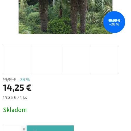
19,99 €
–28 %
19,99 €
–28 %
14,25 €
Jednotková
14,25 € / 1 ks
cena:
Skladom