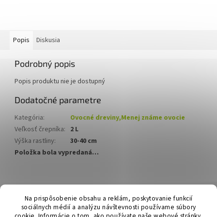
Popis
Diskusia
Podrobný popis
Popis produktu nie je dostupný
Dodatočné parametre
Kategória
:
Ovocné dreviny,Menej známe ovocie
Veľkosť črepníka
:
2 L
Výška rastliny
:
30-40 cm
Položka bola vypredaná…
Z
á
Hurmikaki.com
Na prispôsobenie obsahu a reklám, poskytovanie funkcií
p
sociálnych médií a analýzu návštevnosti používame súbory
ä
cookie. Informácie o tom, ako používate naše webové stránky,