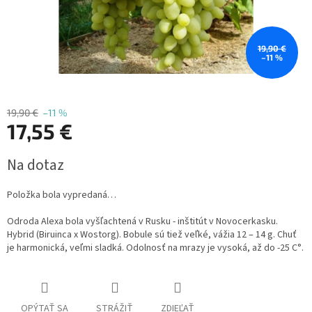
19,90 €
–11 %
19,90 €
–11 %
17,55 €
Jednotková
Na dotaz
cena:
Položka bola vypredaná…
Odroda Alexa bola vyšľachtená v Rusku - inštitút v Novocerkasku.
Hybrid (Biruinca x Wostorg). Bobule sú tiež veľké, vážia 12 – 14 g. Chuť
je harmonická, veľmi sladká.
Odolnosť na mrazy je vysoká, až do -25 C°.
OPÝTAŤ SA
STRÁŽIŤ
ZDIEĽAŤ