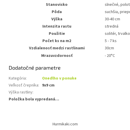
Stanovisko
slnečné, polot
Pôda
suchšia, priep
Výška
30-40 cm
Intenzita rastu
stredná
Použitie
solitér, trval
Počet ks na m2
5 - 7 ks
Vzdialenosť medzi rastlinami
30cm
Mrazuvzdornosť
- 20°C
Dodatočné parametre
Kategória
:
Onedlho v ponuke
Veľkosť črepníka
:
9x9 cm
Výška rastliny
:
Položka bola vypredaná…
Z
á
Hurmikaki.com
p