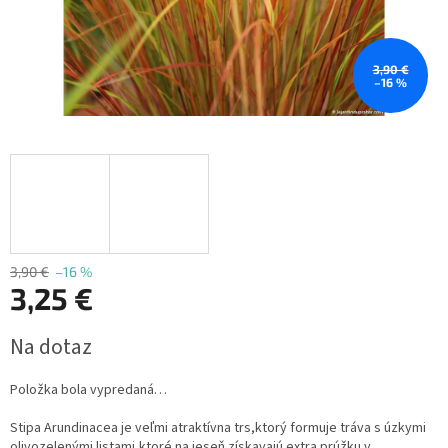
3,90 €
–16 %
3,90 €
–16 %
3,25 €
Jednotková
Na dotaz
cena:
Položka bola vypredaná…
Stipa Arundinacea je veľmi atraktívna trs,ktorý formuje tráva s úzkymi
olivozelenými listami,ktoré na jeseň získavajú extra prúžku v