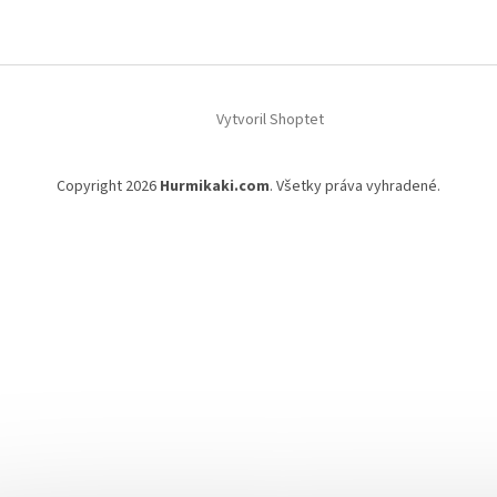
ä
t
i
e
Vytvoril Shoptet
Copyright 2026
Hurmikaki.com
. Všetky práva vyhradené.