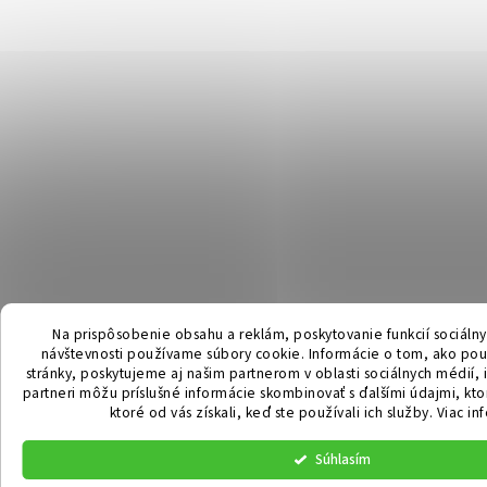
Na prispôsobenie obsahu a reklám, poskytovanie funkcií sociáln
návštevnosti používame súbory cookie. Informácie o tom, ako po
stránky, poskytujeme aj našim partnerom v oblasti sociálnych médií, i
partneri môžu príslušné informácie skombinovať s ďalšími údajmi, ktor
ktoré od vás získali, keď ste používali ich služby.
Viac in
Súhlasím