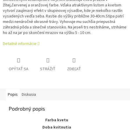
žltej,červenej a oranžovej farbe. Vďaka atraktívnym listom a kvetom
vytvorí zaujímavý efekt v skupinovej výsadbe, kde je niekoľko rastlín
vysadených vedľa seba. Rastie do výšky približne 30-40cm.Stipa patrí
medzi nenáročné okrasné trávy. Vyhovuje mu suchšia priepustná
záhradná pôda a slnečné stanovisko. Na jeseň trs nestriháme, striháme
ho až na jar po skončení mrazov na výšku 5 - 10 cm.
Detailné informácie
OPÝTAŤ SA
STRÁŽIŤ
ZDIEĽAŤ
Popis
Diskusia
Podrobný popis
Farba kvetu
Doba kvitnutia