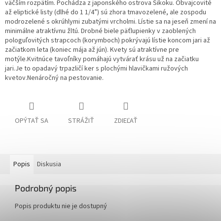
väčším rozpätím. Pochádza z japonského ostrova Šikoku. Obvajcovité
až eliptické listy (dlhé do 1 1/4”) sú zhora tmavozelené, ale zospodu
modrozelené s okrúhlymi zubatými vrcholmi. Lístie sa na jeseň zmení na
minimálne atraktívnu žltú. Drobné biele päťlupienky v zaoblených
pologuľovitých strapcoch (korymboch) pokrývajú lístie koncom jari až
začiatkom leta (koniec mája až jún). Kvety sú atraktívne pre
motýle.
Kvitnúce tavoľníky pomáhajú vytvárať krásu už na začiatku
jari.Je to opadavý trpazličí ker s plochými hlavičkami ružových
kvetov.Nenáročný na pestovanie.
OPÝTAŤ SA
STRÁŽIŤ
ZDIEĽAŤ
Popis
Diskusia
Podrobný popis
Popis produktu nie je dostupný