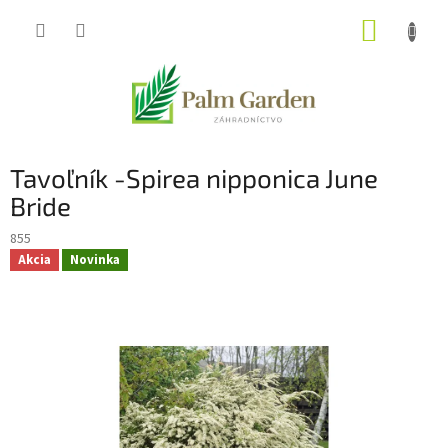
Prejsť
NÁKUP
na
obsah
KOŠÍK
Tavoľník -Spirea nipponica June
Bride
855
Akcia
Novinka