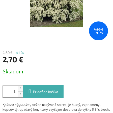
4,60 €
–41 %
4,60 €
–41 %
2,70 €
Jednotková
Skladom
cena:
Pridať do košíka
Spiraea nipponica
, bežne nazývaná spirea, je hustý, vzpriamený,
kopcovitý, opadavý ker, ktorý zvyčajne dospieva do výšky 5-8 's trochu