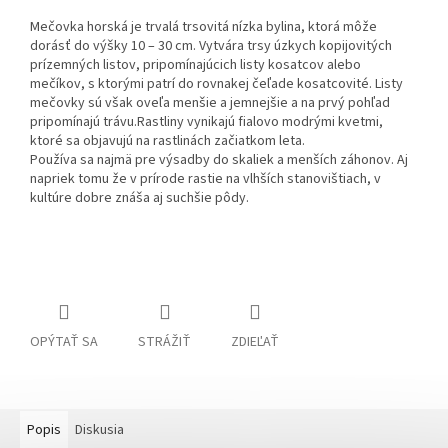
Mečovka horská je trvalá trsovitá nízka bylina, ktorá môže
dorásť do výšky 10 – 30 cm. Vytvára trsy úzkych kopijovitých
prízemných listov, pripomínajúcich listy kosatcov alebo
mečíkov, s ktorými patrí do rovnakej čeľade kosatcovité. Listy
mečovky sú však oveľa menšie a jemnejšie a na prvý pohľad
pripomínajú trávu.
Rastliny vynikajú fialovo modrými kvetmi,
ktoré sa objavujú na rastlinách začiatkom leta.
Používa sa najmä pre výsadby do skaliek a menších záhonov. Aj
napriek tomu že v prírode rastie na vlhších stanovištiach, v
kultúre dobre znáša aj suchšie pôdy.
OPÝTAŤ SA
STRÁŽIŤ
ZDIEĽAŤ
Popis
Diskusia