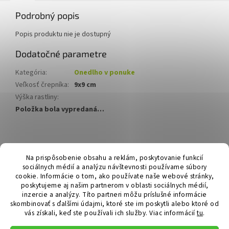
Podrobný popis
Popis produktu nie je dostupný
Dodatočné parametre
Kategória
:
Onedlho v ponuke
Veľkosť črepníka
:
9x9 cm
Výška rastliny
:
Položka bola vypredaná…
Z
á
Hurmikaki.com
Na prispôsobenie obsahu a reklám, poskytovanie funkcií
p
sociálnych médií a analýzu návštevnosti používame súbory
ä
cookie. Informácie o tom, ako používate naše webové stránky,
t
poskytujeme aj našim partnerom v oblasti sociálnych médií,
i
inzercie a analýzy. Títo partneri môžu príslušné informácie
skombinovať s ďalšími údajmi, ktoré ste im poskytli alebo ktoré od
e
vás získali, keď ste používali ich služby.
Viac informácií
tu
.
Vytvoril Shoptet