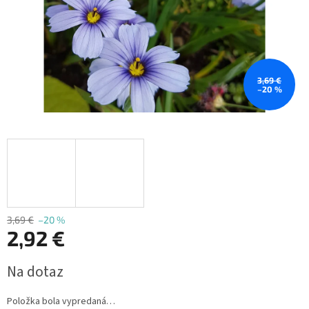
3,69 €
–20 %
3,69 €
–20 %
2,92 €
Jednotková
Na dotaz
cena:
Položka bola vypredaná…