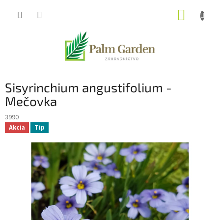
Prejsť
NÁKUP
na
obsah
KOŠÍK
Sisyrinchium angustifolium -
Mečovka
3990
Akcia
Tip