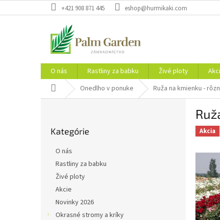
Prejsť
+421 908 871 445
eshop@hurmikaki.com
na
obsah
O nás
Rastliny za babku
Živé ploty
Akc
Domov
Onedlho v ponuke
Ruža na kmienku - rôzn
B
Ruža
o
Preskočiť
č
Kategórie
kategórie
Akcia
n
ý
O nás
p
Rastliny za babku
a
Živé ploty
n
e
Akcie
l
Novinky 2026
Okrasné stromy a kríky