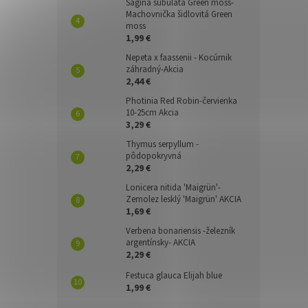
Sagina subulata Green moss-
Machovnička šidlovitá Green
moss
1,99 €
Nepeta x faassenii - Kocúrnik
záhradný-Akcia
2,44 €
Photinia Red Robin-červienka
10-25cm Akcia
3,29 €
Thymus serpyllum -
pôdopokryvná
2,29 €
Lonicera nitida 'Maigrün'-
Zemolez lesklý 'Maigrün' AKCIA
1,69 €
Verbena bonariensis -železník
argentínsky- AKCIA
2,29 €
Festuca glauca Elijah blue
1,99 €