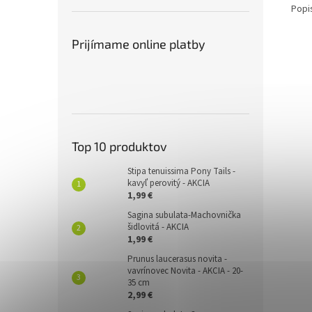
Popi
Prijímame online platby
Top 10 produktov
Stipa tenuissima Pony Tails -
kavyľ perovitý - AKCIA
1,99 €
Sagina subulata-Machovnička
šidlovitá - AKCIA
1,99 €
Prunus laucerasus novita -
vavrínovec Novita - AKCIA - 20-
35 cm
2,99 €