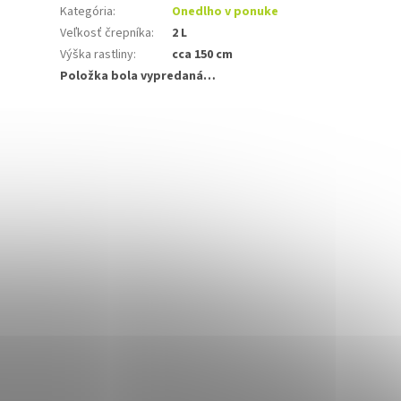
Kategória
:
Onedlho v ponuke
Veľkosť črepníka
:
2 L
Výška rastliny
:
cca 150 cm
Položka bola vypredaná…