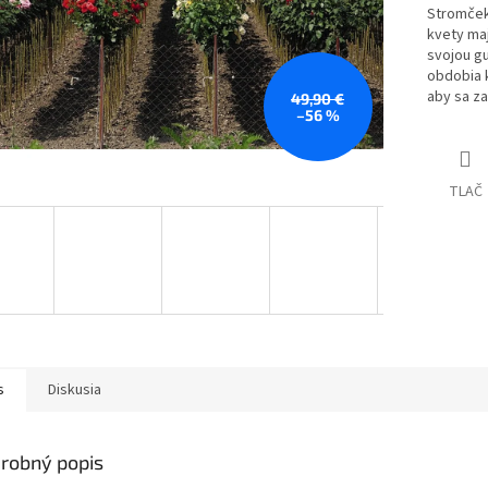
Stromček
kvety maj
svojou g
obdobia k
aby sa za
49,90 €
–56 %
TLAČ
s
Diskusia
robný popis