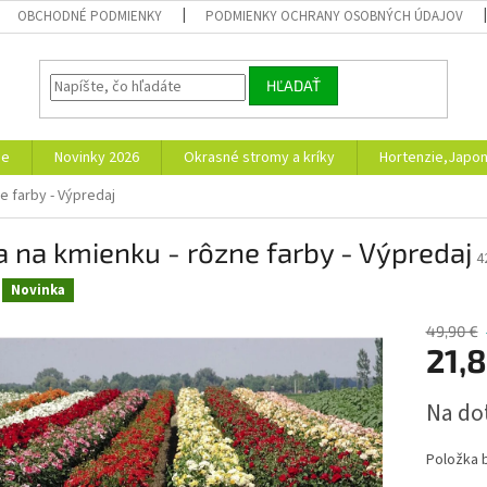
OBCHODNÉ PODMIENKY
PODMIENKY OCHRANY OSOBNÝCH ÚDAJOV
HĽADAŤ
ie
Novinky 2026
Okrasné stromy a kríky
Hortenzie,Japon
e farby - Výpredaj
 na kmienku - rôzne farby - Výpredaj
4
Novinka
49,90 €
21,
Jednotk
Na do
cena:
Položka 