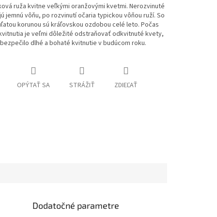
ová ruža kvitne veľkými oranžovými kvetmi. Nerozvinuté
ú jemnú vôňu, po rozvinutí očaria typickou vôňou ruží. So
uľatou korunou sú kráľovskou ozdobou celé leto. Počas
vitnutia je veľmi dôležité odstraňovať odkvitnuté kvety,
bezpečilo dlhé a bohaté kvitnutie v budúcom roku.
OPÝTAŤ SA
STRÁŽIŤ
ZDIEĽAŤ
Dodatočné parametre