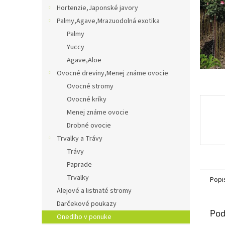
Hortenzie,Japonské javory
Palmy,Agave,Mrazuodolná exotika
Palmy
Yuccy
Agave,Aloe
Ovocné dreviny,Menej známe ovocie
Ovocné stromy
Ovocné kríky
Menej známe ovocie
Drobné ovocie
Trvalky a Trávy
Trávy
Paprade
Trvalky
Popi
Alejové a listnaté stromy
Darčekové poukazy
Pod
Onedlho v ponuke