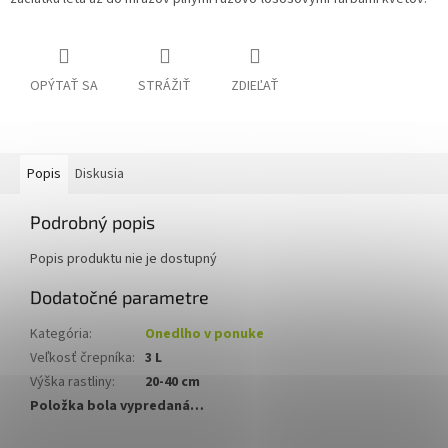
OPÝTAŤ SA
STRÁŽIŤ
ZDIEĽAŤ
Popis
Diskusia
Podrobný popis
Popis produktu nie je dostupný
Dodatočné parametre
Kategória
:
Onedlho v ponuke
Veľkosť črepníka
:
3 L
Výška rastliny
:
20-40 cm
Položka bola vypredaná…