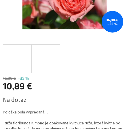
16,90 €
–35 %
16,90 €
–35 %
10,89 €
Jednotková
Na dotaz
cena:
Položka bola vypredaná…
Ruža floribunda Kimono je opakovane kvitnúca ruža, ktorá kvitne od
začiatku leta až do mrazov plnými ružovo-lososovými farbami kvetov.