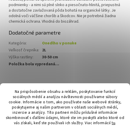
podmienky - a nimi sú plné slnko a piesočnato-hlinitá, priepustná
a dostatočne zavlažovaná pôda bohatá na organické látky. Je
odolná voči väčšine chorôb a škodcov. Nie je potrebná žiadna
chemická ochrana. Vhodná do biozáhrad.
Dodatočné parametre
Kategória
:
Onedlho v ponuke
Veľkosť črepníka
:
2L
Výška rastliny
:
30-50 cm
Položka bola vypredaná…
Z
á
Hurmikaki.com
Na prispôsobenie obsahu a reklám, poskytovanie funkcií
p
sociálnych médií a analýzu návštevnosti používame súbory
ä
cookie. Informácie o tom, ako používate naše webové stránky,
t
poskytujeme aj našim partnerom v oblasti sociálnych médií,
i
inzercie a analýzy. Títo partneri môžu príslušné informácie
skombinovať s ďalšími údajmi, ktoré ste im poskytli alebo ktoré od
e
vás získali, keď ste používali ich služby.
Viac informácií
tu
.
Vytvoril Shoptet