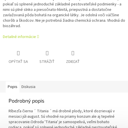
pokiaľ sú splnené jednoduché základné pestovateľské podmienky - a
nimi sú plné slnko a piesočnato-hlinitá, priepustná a dostatočne
zavlažovaná pôda bohatá na organické látky. Je odolná voči väčšine
chorôb a škodcov. Nie je potrebná žiadna chemická ochrana. Vhodná do
biozáhrad.
Detailné informácie
OPÝTAŤ SA
STRÁŽIŤ
ZDIEĽAŤ
Popis
Diskusia
Podrobný popis
Ríbezľa čierna ´ Titania ´ má drobné plody, ktoré dozrievajú v
mesiaci júl-august. Sú vhodné na priamy konzum ale aj tepelné
spracovanie.
Odroda 'Titania' je samoopelivá, veľmi bohato
rodiaca, pokiaľ sú splnené jednoduché základné pestovateľské