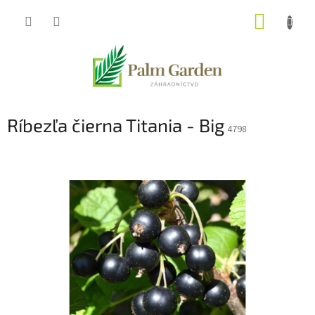
Prejsť
NÁKUP
na
obsah
KOŠÍK
Ríbezľa čierna Titania - Big
4798