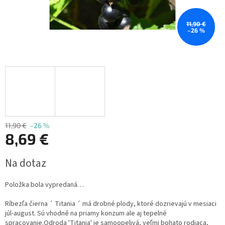
11,90 €
–26 %
11,90 €
–26 %
8,69 €
Jednotková
Na dotaz
cena:
Položka bola vypredaná…
Ríbezľa čierna ´ Titania ´ má drobné plody, ktoré dozrievajú v mesiaci
júl-august. Sú vhodné na priamy konzum ale aj tepelné
spracovanie.
Odroda 'Titania' je samoopelivá, veľmi bohato rodiaca,