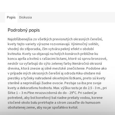
Popis
Diskusia
Podrobný popis
Najobľúbenejšia zo všetkých previsnutých okrasných čerešní,
kvety tejto variety výrazne rozvoniavajú. Výnimočný solitér,
vhodný do stĺporadia, čím vytvára pekný efekt v období
kvitnutia. Kvety sa objavujú na holých konároch približne ku
koncu apríla a kvitnú s rašiacimi listami, ktoré sú sprvu bronzové,
neskôr sa vyfarbujú do sýto zelenej farby.Nenáročná okrasná
drevina, ktorá znesie aj silné mestské znečistenie. Podobne ako
v prípade iných okrasných čerešní aj odroda Kiku-shidare má
piestiky a tyčinky nahradené okvetnými lístkami, preto sú kvety
sterilné a neprinášajú žiadne ovocie. Pestuje sa iba pre svoje
kvety a dekoratívnu hodnotu. Max. výška rastu je do 2.5 - 3 m., pri
šírke 1 – 3 m.Plne mrazuvzdorná do do - 29°C. Pri sadení je
potrebné, aby bol koreňový bal riadne preliaty vodou, korene
stočené okolo balu pretrhajte a strom zasaďte do humusom
obohatenej zeme, aby na jar spoľahlivo kvitol.