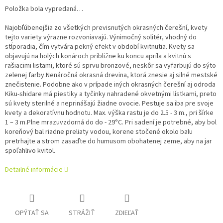
Položka bola vypredaná…
Najobľúbenejšia zo všetkých previsnutých okrasných čerešní, kvety
tejto variety výrazne rozvoniavajú. Výnimočný solitér, vhodný do
stĺporadia, čím vytvára pekný efekt v období kvitnutia. Kvety sa
objavujú na holých konároch približne ku koncu apríla a kvitnú s
rašiacimi listami, ktoré sú sprvu bronzové, neskôr sa vyfarbujú do sýto
zelenej farby.Nenáročná okrasná drevina, ktorá znesie aj silné mestské
znečistenie. Podobne ako v prípade iných okrasných čerešní aj odroda
Kiku-shidare má piestiky a tyčinky nahradené okvetnými lístkami, preto
sú kvety sterilné a neprinášajú žiadne ovocie. Pestuje sa iba pre svoje
kvety a dekoratívnu hodnotu. Max. výška rastu je do 2.5 - 3 m., pri šírke
1 – 3 m.Plne mrazuvzdorná do do - 29°C. Pri sadení je potrebné, aby bol
koreňový bal riadne preliaty vodou, korene stočené okolo balu
pretrhajte a strom zasaďte do humusom obohatenej zeme, aby na jar
spoľahlivo kvitol.
Detailné informácie
OPÝTAŤ SA
STRÁŽIŤ
ZDIEĽAŤ