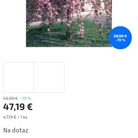
58,90 €
–19 %
58,90 €
–19 %
47,19 €
Jednotková
47,19 € / 1 ks
cena:
Na dotaz