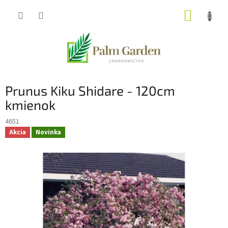
Prejsť
NÁKUP
na
obsah
KOŠÍK
Prunus Kiku Shidare - 120cm
kmienok
4651
Akcia
Novinka