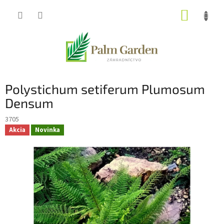
Prejsť
NÁKUP
na
obsah
KOŠÍK
Polystichum setiferum Plumosum
Densum
3705
Akcia
Novinka