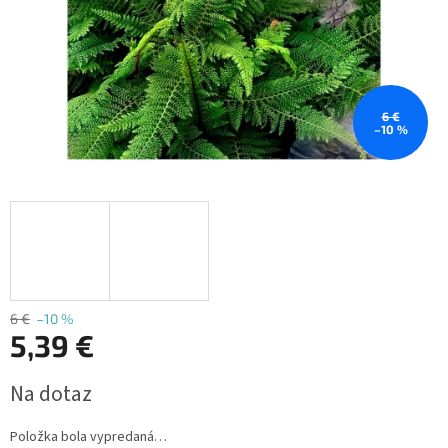
6 €
–10 %
6 €
–10 %
5,39 €
Jednotková
Na dotaz
cena:
Položka bola vypredaná…