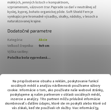
mäkkých, jemných listoch v kompaktnom,
vzpriamenom,
vázovom trse
.
Paprade sa darí v neutrálnej až
kyslej, kyprej, bohato organickej pôde. Soft Shield Fern je
vynikajúci pre hromadné výsadby, skalky, nádoby, v lesoch a
naturalizovanej krajine.
Dodatočné parametre
Kategória
:
Akcie
Veľkosť črepníka
:
9x9 cm
Výška rastliny
:
Položka bola vypredaná…
Z
á
Hurmikaki.com
Na prispôsobenie obsahu a reklám, poskytovanie funkcií
p
sociálnych médií a analýzu návštevnosti používame súbory
ä
cookie. Informácie o tom, ako používate naše webové stránky,
t
poskytujeme aj našim partnerom v oblasti sociálnych médií,
i
inzercie a analýzy. Títo partneri môžu príslušné informácie
skombinovať s ďalšími údajmi, ktoré ste im poskytli alebo ktoré od
e
vás získali, keď ste používali ich služby.
Viac informácií
tu
.
Vytvoril Shoptet