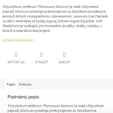
Polystichum setiferum 'Plumosum Densum'
je malá vždyzelená
papraď, ktorá sa vyznačuje prekrývajúcimi sa
lístočkami
na mäkkých,
jemných listoch v kompaktnom, vzpriamenom,
vázovom trse
.
Paprade
sa darí v neutrálnej až kyslej, kyprej, bohato organickej pôde.
Soft
Shield Fern je vynikajúci pre hromadné výsadby, skalky, nádoby, v
lesoch a naturalizovanej krajine.
Detailné informácie
OPÝTAŤ SA
STRÁŽIŤ
ZDIEĽAŤ
Popis
Diskusia
Podrobný popis
Polystichum setiferum 'Plumosum Densum'
je malá vždyzelená
papraď, ktorá sa vyznačuje prekrývajúcimi sa
lístočkami
na