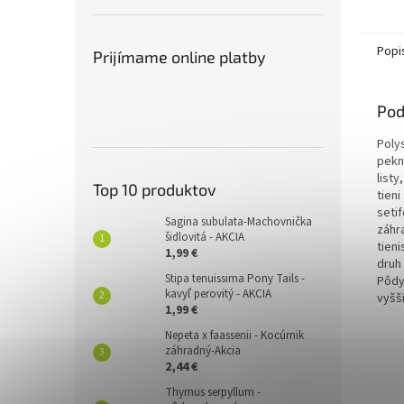
Popi
Prijímame online platby
Pod
Poly
pekn
list
Top 10 produktov
tien
seti
Sagina subulata-Machovnička
záhr
šidlovitá - AKCIA
tieni
1,99 €
druh
Stipa tenuissima Pony Tails -
Pôdy
kavyľ perovitý - AKCIA
vyšš
1,99 €
Nepeta x faassenii - Kocúrnik
záhradný-Akcia
2,44 €
Thymus serpyllum -