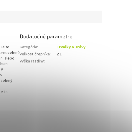
Dodatočné parametre
 Je to
Kategória
:
Trvalky a Trávy
bornozelené
Veľkosť črepníka
:
2 L
eni alebo
Výška rastliny
:
ichum
 V
 v
lozelený
e i s