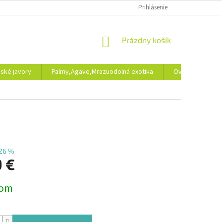
ONLINE FORMULÁR NA ODSTÚPENIE OD ZMLUVY
Prihlásenie
NÁKUPNÝ
Prázdny košík
KOŠÍK
ské javory
Palmy,Agave,Mrazuodolná exotika
Ovocné dreviny
26 %
9 €
ová
dom