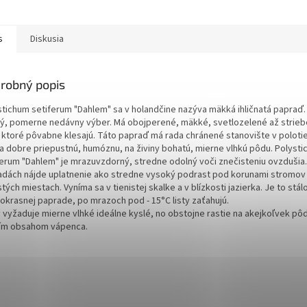
s
Diskusia
robný popis
stichum setiferum "Dahlem" sa v holandčine nazýva mäkká ihličnatá papraď.
ý, pomerne nedávny výber. Má obojperené, mäkké, svetlozelené až strie
y, ktoré pôvabne klesajú. Táto papraď má rada chránené stanovište v poloti
i a dobre priepustnú, humóznu, na živiny bohatú, mierne vlhkú pôdu. Polyst
ferum "Dahlem" je mrazuvzdorný, stredne odolný voči znečisteniu ovzdušia.
adách nájde uplatnenie ako stredne vysoký podrast pod korunami stromov
stých miestach. Vyníma sa v tienistej skalke a v blízkosti jazierka. Je to stá
 okrasnej paprade, po mrazoch pod - 15°C listy zaťahujú.
 vyžaduje mierne vlhké ideálne kyslé, no obstojne rastie na akejkoľvek pôd
ím obsahom vápenca.