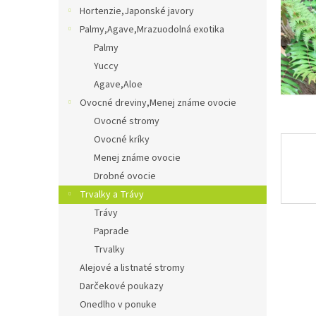
Hortenzie,Japonské javory
Palmy,Agave,Mrazuodolná exotika
Palmy
Yuccy
Agave,Aloe
Ovocné dreviny,Menej známe ovocie
Ovocné stromy
Ovocné kríky
Menej známe ovocie
Drobné ovocie
Trvalky a Trávy
Trávy
Paprade
Trvalky
Alejové a listnaté stromy
Darčekové poukazy
Onedlho v ponuke