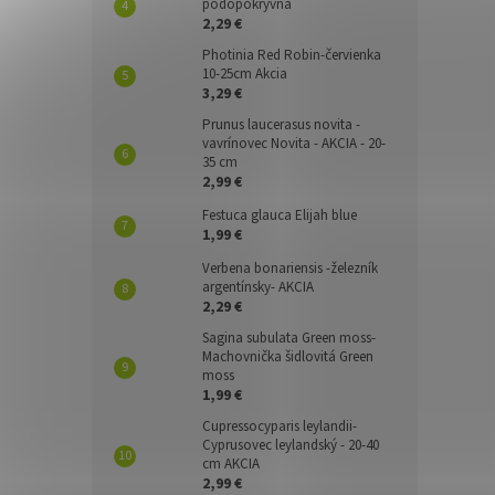
pôdopokryvná
2,29 €
Photinia Red Robin-červienka
10-25cm Akcia
3,29 €
Prunus laucerasus novita -
vavrínovec Novita - AKCIA - 20-
35 cm
2,99 €
Festuca glauca Elijah blue
1,99 €
Verbena bonariensis -železník
argentínsky- AKCIA
2,29 €
Sagina subulata Green moss-
Machovnička šidlovitá Green
moss
1,99 €
Cupressocyparis leylandii-
Cyprusovec leylandský - 20-40
cm AKCIA
2,99 €