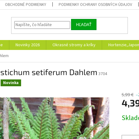
OBCHODNÉ PODMIENKY
PODMIENKY OCHRANY OSOBNÝCH ÚDAJOV
HĽADAŤ
ie
Novinky 2026
Okrasné stromy a kríky
Hortenzie,Japon
ahlem
ystichum setiferum Dahlem
3704
Novinka
5,99 €
–
4,3
Jednotk
Skla
cena: