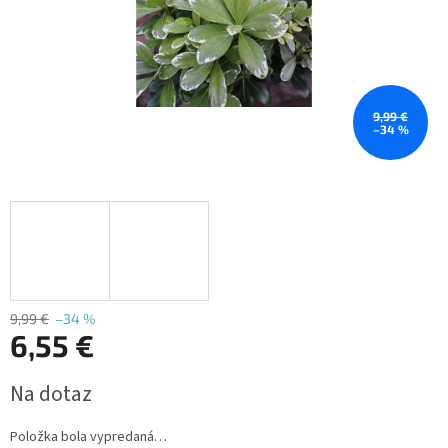
9,99 €
–34 %
9,99 €
–34 %
6,55 €
Jednotková
Na dotaz
cena:
Položka bola vypredaná…