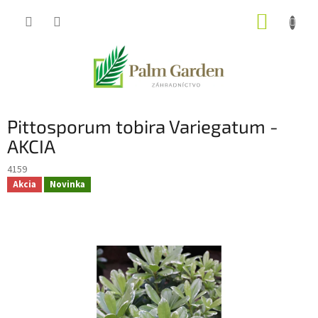
Prejsť
NÁKUP
na
obsah
KOŠÍK
Pittosporum tobira Variegatum -
AKCIA
4159
Akcia
Novinka