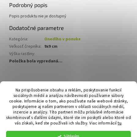
Podrobný popis
Popis produktu nie je dostupný
Dodatočné parametre
Kategória
:
Onedlho v ponuke
Veľkosť črepníka
:
9x9 cm
Výška rastliny
:
Položka bola vypredaná…
Z
á
Hurmikaki.com
Na prispôsobenie obsahu a reklám, poskytovanie funkcií
p
sociálnych médií a analýzu návštevnosti používame súbory
ä
cookie. Informácie o tom, ako používate naše webové stránky,
t
poskytujeme aj našim partnerom v oblasti sociálnych médií,
i
inzercie a analýzy. Títo partneri môžu príslušné informácie
skombinovať s ďalšími údajmi, ktoré ste im poskytli alebo ktoré od
e
vás získali, keď ste používali ich služby.
Viac informácií
tu
.
Vytvoril Shoptet
Súhlasím