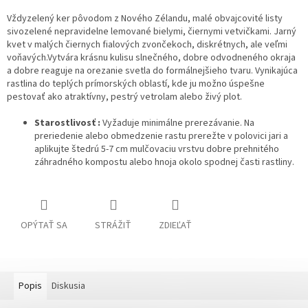
Vždyzelený ker pôvodom z Nového Zélandu, malé obvajcovité listy
sivozelené nepravidelne lemované bielymi, čiernymi vetvičkami.
Jarný
kvet v malých čiernych fialových zvončekoch, diskrétnych, ale veľmi
voňavých.Vytvára krásnu kulisu slnečného, ​​dobre odvodneného okraja
a dobre reaguje na orezanie svetla do formálnejšieho tvaru. Vynikajúca
rastlina do teplých prímorských oblastí, kde ju možno úspešne
pestovať ako atraktívny, pestrý vetrolam alebo živý plot.
Starostlivosť :
Vyžaduje minimálne prerezávanie.
Na
preriedenie alebo obmedzenie rastu prerežte v polovici jari a
aplikujte štedrú 5-7 cm mulčovaciu vrstvu dobre prehnitého
záhradného kompostu alebo hnoja okolo spodnej časti rastliny.
OPÝTAŤ SA
STRÁŽIŤ
ZDIEĽAŤ
Popis
Diskusia