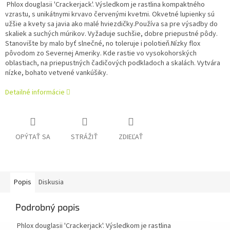
Phlox douglasii 'Crackerjack'. Výsledkom je rastlina kompaktného
vzrastu, s unikátnymi krvavo červenými kvetmi. Okvetné lupienky sú
užšie a kvety sa javia ako malé hviezdičky.
Používa sa pre výsadby do
skaliek a suchých múrikov. Vyžaduje suchšie, dobre priepustné pôdy.
Stanovište by malo byť slnečné, no toleruje i polotieň.
Nízky flox
pôvodom zo Severnej Ameriky. Kde rastie vo vysokohorských
oblastiach, na priepustných čadičových podkladoch a skalách. Vytvára
nízke, bohato vetvené vankúšiky.
Detailné informácie
OPÝTAŤ SA
STRÁŽIŤ
ZDIEĽAŤ
Popis
Diskusia
Podrobný popis
Phlox douglasii 'Crackerjack'. Výsledkom je rastlina