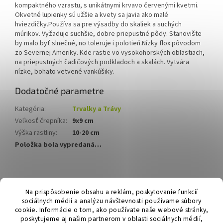
kompaktného vzrastu, s unikátnymi krvavo červenými kvetmi.
Okvetné lupienky sú užšie a kvety sa javia ako malé
hviezdičky.
Používa sa pre výsadby do skaliek a suchých
múrikov. Vyžaduje suchšie, dobre priepustné pôdy. Stanovište
by malo byť slnečné, no toleruje i polotieň.
Nízky flox pôvodom
zo Severnej Ameriky. Kde rastie vo vysokohorských oblastiach,
na priepustných čadičových podkladoch a skalách. Vytvára
nízke, bohato vetvené vankúšiky.
Dodatočné parametre
Kategória
:
Trvalky a Trávy
Veľkosť črepníka
:
9x9 cm
Výška rastliny
:
10-20 cm
Položka bola vypredaná…
Z
á
Hurmikaki.com
Na prispôsobenie obsahu a reklám, poskytovanie funkcií
p
sociálnych médií a analýzu návštevnosti používame súbory
ä
cookie. Informácie o tom, ako používate naše webové stránky,
t
poskytujeme aj našim partnerom v oblasti sociálnych médií,