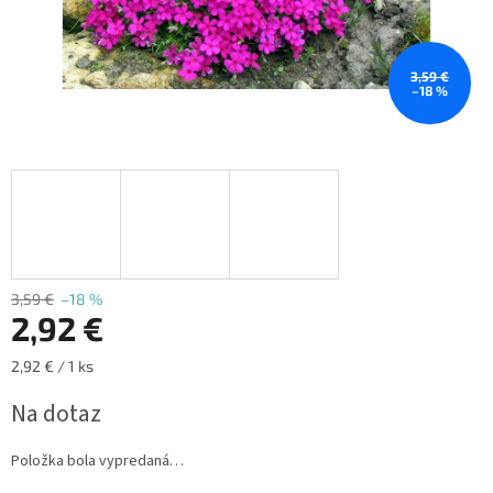
3,59 €
–18 %
3,59 €
–18 %
2,92 €
Jednotková
2,92 € / 1 ks
cena:
Na dotaz
Položka bola vypredaná…