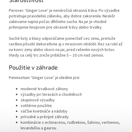
Perovec ‘Ginger Love’ je nenáročná okrasná tráva. Po výsadbe
potrebuje pravidelnú zálievku, aby dobre zakorenila. Neskôr
zalievame najmä počas dlhšieho sucha. Na jar je vhodné
prihnojenie hnojivom pre okrasné trávy alebo trvalky.
Suché listy a klasy odporúčame ponechať cez zimu, pretože
rastlina pôsobí dekoratívne aj v mrazivom období. Rez sa robí až
na konci zimy alebo skoro na jar, pred rašením nových listov.
Vtedy sa celý trs zreže približne 5 – 10 cm nad zemou.
Použitie v záhrade
Pennisetum ‘Ginger Love’ je ideálne pre:
moderné trvalkové záhony
výsadby pri terasách a chodníkoch
skupinové výsadby
solitérne použitie
väčšie kvetináče a nádoby
prírodné a prérijné záhrady
kombinácie s echinaceou, rudbekiou, šalviou, verbenou,
levanduľou a gaurou