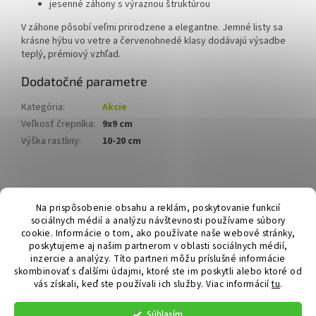
jesenné záhony s výraznou štruktúrou
V záhone pôsobí veľmi prirodzene a elegantne. Jemné listy sa
krásne hýbu vo vetre a červenohnedé klasy dodávajú výsadbe
teplý, prémiový vzhľad.
Dodatočné parametre
Kategória
:
Akcie
Veľkosť črepníka
:
9x9 cm
Výška rastliny
:
10-20 cm
Z
á
Hurmikaki.com
Na prispôsobenie obsahu a reklám, poskytovanie funkcií
p
sociálnych médií a analýzu návštevnosti používame súbory
ä
cookie. Informácie o tom, ako používate naše webové stránky,
t
poskytujeme aj našim partnerom v oblasti sociálnych médií,
i
inzercie a analýzy. Títo partneri môžu príslušné informácie
skombinovať s ďalšími údajmi, ktoré ste im poskytli alebo ktoré od
e
vás získali, keď ste používali ich služby.
Viac informácií
tu
.
Vytvoril Shoptet
Súhlasím