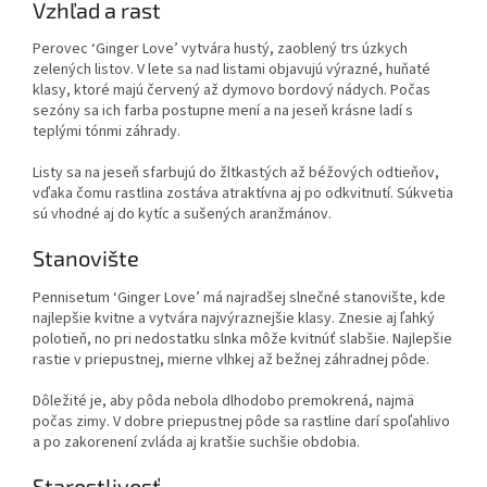
Vzhľad a rast
Perovec ‘Ginger Love’ vytvára hustý, zaoblený trs úzkych
zelených listov. V lete sa nad listami objavujú výrazné, huňaté
klasy, ktoré majú červený až dymovo bordový nádych. Počas
sezóny sa ich farba postupne mení a na jeseň krásne ladí s
teplými tónmi záhrady.
Listy sa na jeseň sfarbujú do žltkastých až béžových odtieňov,
vďaka čomu rastlina zostáva atraktívna aj po odkvitnutí. Súkvetia
sú vhodné aj do kytíc a sušených aranžmánov.
Stanovište
Pennisetum ‘Ginger Love’ má najradšej slnečné stanovište, kde
najlepšie kvitne a vytvára najvýraznejšie klasy. Znesie aj ľahký
polotieň, no pri nedostatku slnka môže kvitnúť slabšie. Najlepšie
rastie v priepustnej, mierne vlhkej až bežnej záhradnej pôde.
Dôležité je, aby pôda nebola dlhodobo premokrená, najmä
počas zimy. V dobre priepustnej pôde sa rastline darí spoľahlivo
a po zakorenení zvláda aj kratšie suchšie obdobia.
Starostlivosť