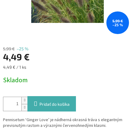
5,99 €
–25 %
5,99 €
–25 %
4,49 €
Jednotková
4,49 € / 1 ks
cena:
Skladom
Pridať do košíka
Pennisetum ‘Ginger Love’ je nádherná okrasná tráva s elegantným
previsnutým rastom a výraznými červenohnedými klasmi.