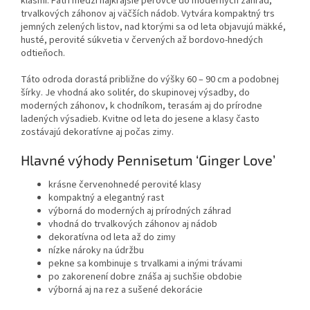
klasmi. Patrí medzi najkrajšie perovce do moderných záhrad,
Na pôdu je nenáročná,
trvalkových záhonov aj väčších nádob. Vytvára kompaktný trs
najbohatšie zakvitne na
jemných zelených listov, nad ktorými sa od leta objavujú mäkké,
slnečnom stanovišti.
husté, perovité súkvetia v červených až bordovo-hnedých
odtieňoch.
Táto odroda dorastá približne do výšky 60 – 90 cm a podobnej
šírky. Je vhodná ako solitér, do skupinovej výsadby, do
moderných záhonov, k chodníkom, terasám aj do prírodne
ladených výsadieb. Kvitne od leta do jesene a klasy často
zostávajú dekoratívne aj počas zimy.
Hlavné výhody Pennisetum ‘Ginger Love’
krásne červenohnedé perovité klasy
kompaktný a elegantný rast
výborná do moderných aj prírodných záhrad
vhodná do trvalkových záhonov aj nádob
dekoratívna od leta až do zimy
nízke nároky na údržbu
pekne sa kombinuje s trvalkami a inými trávami
po zakorenení dobre znáša aj suchšie obdobie
výborná aj na rez a sušené dekorácie