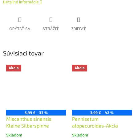
Detailné informácie
OPÝTAŤ SA
STRÁŽIŤ
ZDIEĽAŤ
Súvisiaci tovar
Akcia
Akcia
5,99 €
–33 %
3,99 €
–42 %
Miscanthus sinensis
Pennisetum
Kleine Silberspinne
alopecuroides-Akcia
Skladom
Skladom