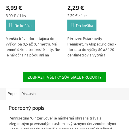
3,99 €
2,29 €
Jednotková
Jednotková
3,99 € / 1 ks
2,29 € / 1 ks
cena:
cena:
Do košíka
Do košíka
Menšia tráva dorastajúca do
Pérovec Psiarkovity –
výšky iba 0,5 až 0,7 metra. Má
Pennisetum Alopecuroides -
jemné úzke striebristé listy. Nie
dorastá do výšky 80 až 120
je náročná na pôdu ani na
centimetrov a vytvára
stanovište. Viac jej však
kompaktné trsy. Táto okrasná
vyhovuje slnko a polotieň než
tráva má úzke, mierne
úplný tieň.
zakrivené, sivozelené listy.
Rastlinu je najlepšie umiestniť
ZOBRAZIŤ VŠETKY SÚVISIACE PRODUKTY
na slnečnú a teplú polohu, ktorá
je chránená pred vetrom.
Sadíme do dobre priepustnej
Popis
Diskusia
pôdy bohatej na živiny.
Minuloročné listy odrežte až po
Podrobný popis
zime na jar.Perovec sa s
obľubou pestuje ako moderná
Pennisetum ‘Ginger Love’ je nádherná okrasná tráva s
okrasná tráva, vhodná do
elegantným previsnutým rastom a výraznými červenohnedými
rôznych trvalkových záhonov.