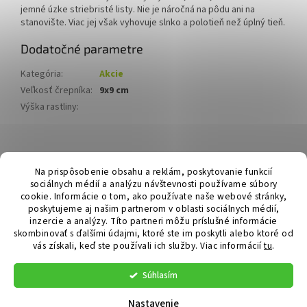
jemné úzke striebristé listy. Nie je náročná na pôdu ani na
stanovište. Viac jej však vyhovuje slnko a polotieň než úplný tieň.
Dodatočné parametre
Kategória
:
Akcie
Veľkosť črepníka
:
9x9 cm
Výška rastliny
:
Z
á
Hurmikaki.com
Na prispôsobenie obsahu a reklám, poskytovanie funkcií
p
sociálnych médií a analýzu návštevnosti používame súbory
ä
cookie. Informácie o tom, ako používate naše webové stránky,
t
poskytujeme aj našim partnerom v oblasti sociálnych médií,
i
inzercie a analýzy. Títo partneri môžu príslušné informácie
skombinovať s ďalšími údajmi, ktoré ste im poskytli alebo ktoré od
e
vás získali, keď ste používali ich služby.
Viac informácií
tu
.
Vytvoril Shoptet
Súhlasím
Copyright 2026
Hurmikaki.com
. Všetky práva vyhradené.
Nastavenie