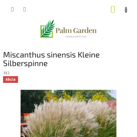
Prejsť
NÁKUP
na
obsah
KOŠÍK
Miscanthus sinensis Kleine
Silberspinne
382
Akcia