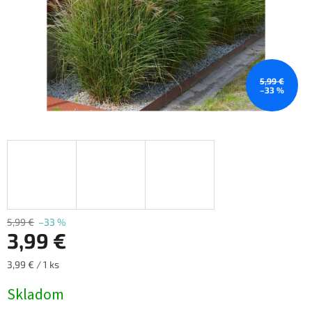
5,99 €
–33 %
5,99 €
–33 %
3,99 €
Jednotková
3,99 € / 1 ks
cena:
Skladom