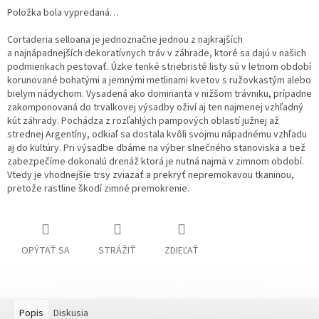
Položka bola vypredaná…
Cortaderia selloana je jednoznačne jednou z najkrajších
a najnápadnejších dekoratívnych tráv v záhrade, ktoré sa dajú v našich
podmienkach pestovať. Úzke tenké striebristé listy sú v letnom období
korunované bohatými a jemnými metlinami kvetov s ružovkastým alebo
bielym nádychom. Vysadená ako dominanta v nižšom trávniku, prípadne
zakomponovaná do trvalkovej výsadby oživí aj ten najmenej vzhľadný
kút záhrady. Pochádza z rozľahlých pampových oblastí južnej až
strednej Argentíny, odkiaľ sa dostala kvôli svojmu nápadnému vzhľadu
aj do kultúry. Pri výsadbe dbáme na výber slnečného stanoviska a tiež
zabezpečíme dokonalú drenáž ktorá je nutná najmä v zimnom období.
Vtedy je vhodnejšie trsy zviazať a prekryť nepremokavou tkaninou,
pretože rastline škodí zimné premokrenie.
OPÝTAŤ SA
STRÁŽIŤ
ZDIEĽAŤ
Popis
Diskusia