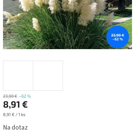
23,90 €
–62 %
23,90 €
–62 %
8,91 €
Jednotková
8,91 € / 1 ks
cena:
Na dotaz