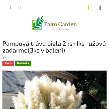
Prejsť
NÁKUP
na
obsah
KOŠÍK
Pampová tráva biela 2ks+1ks ružová
zadarmo(3ks v balení)
4283
Akcia
Novinka