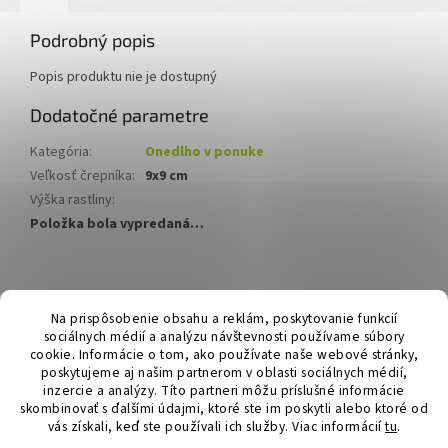
Podrobný popis
Popis produktu nie je dostupný
Dodatočné parametre
Kategória
:
Onedlho v ponuke
Veľkosť črepníka
:
9x9 cm
Výška rastliny
:
Položka bola vypredaná…
Z
á
Hurmikaki.com
Na prispôsobenie obsahu a reklám, poskytovanie funkcií
p
sociálnych médií a analýzu návštevnosti používame súbory
ä
cookie. Informácie o tom, ako používate naše webové stránky,
t
poskytujeme aj našim partnerom v oblasti sociálnych médií,
i
inzercie a analýzy. Títo partneri môžu príslušné informácie
skombinovať s ďalšími údajmi, ktoré ste im poskytli alebo ktoré od
e
vás získali, keď ste používali ich služby.
Viac informácií
tu
.
Vytvoril Shoptet