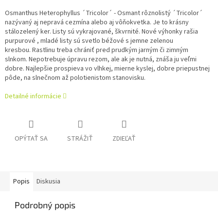
Osmanthus Heterophyllus ´Tricolor´ - Osmant rôznolistý ´Tricolor´
nazývaný aj nepravá cezmína alebo aj vôňokvetka. Je to krásny
stálozelený ker. Listy sú vykrajované, škvrnité. Nové výhonky rašia
purpurové , mladé listy sú svetlo béžové s jemne zelenou
kresbou.
Rastlinu treba chrániť pred prudkým jarným či zimným
slnkom.
Nepotrebuje úpravu rezom, ale ak je nutná, znáša ju veľmi
dobre.
Najlepšie prospieva vo vlhkej, mierne kyslej, dobre priepustnej
pôde, na slnečnom až polotienistom stanovisku.
Detailné informácie
OPÝTAŤ SA
STRÁŽIŤ
ZDIEĽAŤ
Popis
Diskusia
Podrobný popis