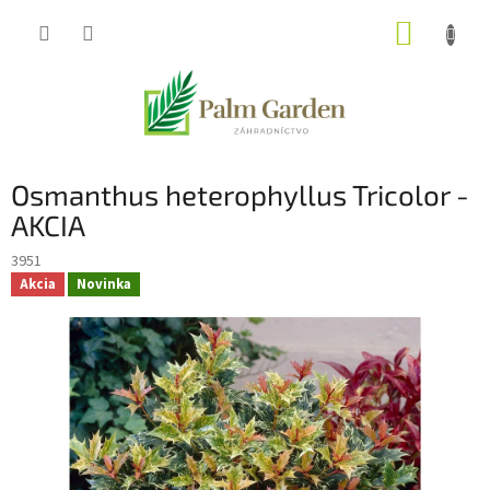
Prejsť
NÁKUP
na
obsah
KOŠÍK
Osmanthus heterophyllus Tricolor -
AKCIA
3951
Akcia
Novinka