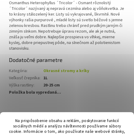
Osmanthus Heterophyllus ´Tricolor´ - Osmant rôznolistý
´Tricolor´ nazývaný aj nepravá cezmína alebo aj vôňokvetka. Je
to krásny stálozelený ker. Listy sú vykrajované, škvrnité. Nové
výhonky rašia purpurové , mladé listy sú svetlo béžové s jemne
zelenou kresbou.
Rastlinu treba chrániť pred prudkým jarným či
zimným slnkom.
Nepotrebuje úpravu rezom, ale ak je nutná,
znáša ju veľmi dobre.
Najlepšie prospieva vo vlhkej, mierne
kyslej, dobre priepustnej pôde, na slnečnom až polotienistom
stanovisku.
Dodatočné parametre
Kategória
:
Okrasné stromy a kríky
Veľkosť črepníka
:
1L
Výška rastliny
:
20-25 cm
Položka bola vypredaná…
Z
á
Hurmikaki.com
Na prispôsobenie obsahu a reklám, poskytovanie funkcií
p
sociálnych médií a analýzu návštevnosti používame súbory
ä
cookie. Informácie o tom, ako používate naše webové stránky,