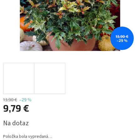
13,90 €
–29 %
13,90 €
–29 %
9,79 €
Jednotková
Na dotaz
cena:
Položka bola vypredaná…