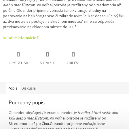
alebo menší strom
. Vo voľnej prírode je rozšírený od Stredomoria až
po Čínu.
Oleander príjemne voňia,krásne kvitne,je vhodný na
pestovanie na balkóne,terase či záhrade.Kvitnúci ker dosahujúci výšku
až dva metre sa pestuje na slnečnom mieste.V zime sa odporúča
prezimovanie na chladnom mieste do 10C°.
Detailné informácie
OPÝTAŤ SA
STRÁŽIŤ
ZDIEĽAŤ
Popis
Diskusia
Podrobný popis
Oleander obyčajný / Nerium oleander
je trvalka, ktorá rastie ako
krík alebo menší strom
. Vo voľnej prírode je rozšírený od
Stredomoria až po Čínu.
Oleander príjemne voňia,krásne