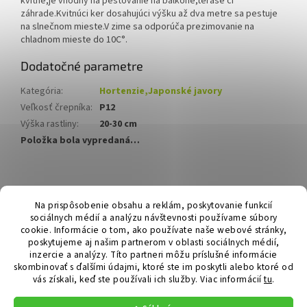
kvitne,je vhodný na pestovanie na balkóne,terase či
záhrade.Kvitnúci ker dosahujúci výšku až dva metre sa pestuje
na slnečnom mieste.V zime sa odporúča prezimovanie na
chladnom mieste do 10C°.
Dodatočné parametre
Kategória
:
Hortenzie,Japonské javory
Veľkosť črepníka
:
P12
Výška rastliny
:
20-30 cm
Položka bola vypredaná…
Z
á
Hurmikaki.com
Na prispôsobenie obsahu a reklám, poskytovanie funkcií
p
sociálnych médií a analýzu návštevnosti používame súbory
ä
cookie. Informácie o tom, ako používate naše webové stránky,
t
poskytujeme aj našim partnerom v oblasti sociálnych médií,
i
inzercie a analýzy. Títo partneri môžu príslušné informácie
skombinovať s ďalšími údajmi, ktoré ste im poskytli alebo ktoré od
e
vás získali, keď ste používali ich služby.
Viac informácií
tu
.
Vytvoril Shoptet