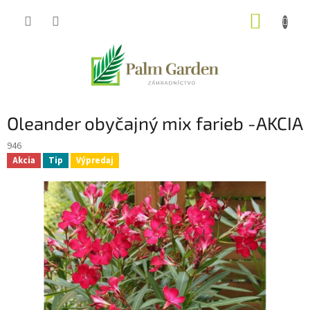
Prejsť
NÁKUP
na
obsah
KOŠÍK
Oleander obyčajný mix farieb -AKCIA
946
Akcia
Tip
Výpredaj