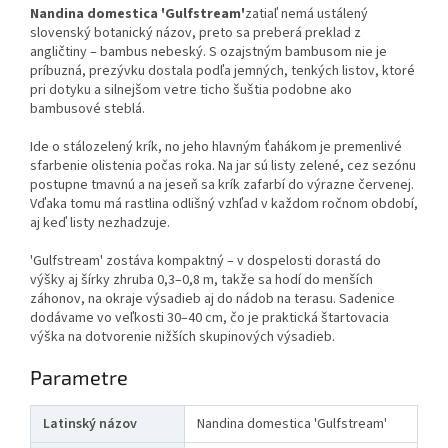
Nandina domestica 'Gulfstream'
zatiaľ nemá ustálený
slovenský botanický názov, preto sa preberá preklad z
angličtiny – bambus nebeský. S ozajstným bambusom nie je
príbuzná, prezývku dostala podľa jemných, tenkých listov, ktoré
pri dotyku a silnejšom vetre ticho šuštia podobne ako
bambusové steblá.
Ide o stálozelený krík, no jeho hlavným ťahákom je premenlivé
sfarbenie olistenia počas roka. Na jar sú listy zelené, cez sezónu
postupne tmavnú a na jeseň sa krík zafarbí do výrazne červenej.
Vďaka tomu má rastlina odlišný vzhľad v každom ročnom období,
aj keď listy nezhadzuje.
'Gulfstream' zostáva kompaktný – v dospelosti dorastá do
výšky aj šírky zhruba 0,3–0,8 m, takže sa hodí do menších
záhonov, na okraje výsadieb aj do nádob na terasu. Sadenice
dodávame vo veľkosti 30–40 cm, čo je praktická štartovacia
výška na dotvorenie nižších skupinových výsadieb.
Parametre
Latinský názov
Nandina domestica 'Gulfstream'