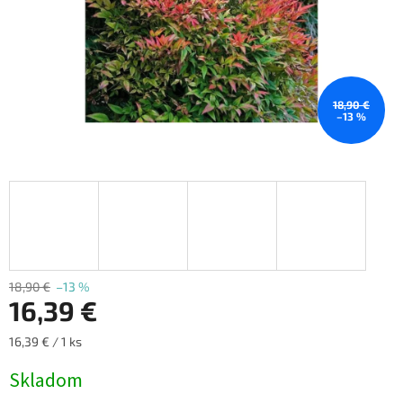
18,90 €
–13 %
18,90 €
–13 %
16,39 €
Jednotková
16,39 € / 1 ks
cena:
Skladom