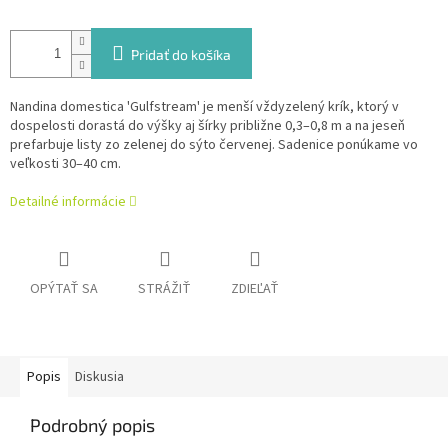
Pridať do košíka
Nandina domestica 'Gulfstream' je menší vždyzelený krík, ktorý v
dospelosti dorastá do výšky aj šírky približne 0,3–0,8 m a na jeseň
prefarbuje listy zo zelenej do sýto červenej. Sadenice ponúkame vo
veľkosti 30–40 cm.
Detailné informácie
OPÝTAŤ SA
STRÁŽIŤ
ZDIEĽAŤ
Popis
Diskusia
Podrobný popis