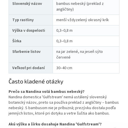
Slovenský názov
bambus nebeský (preklad z
angličtiny)
Typ rastliny
menší vždyzelený okrasný krík
Výška v dospelosti
0,3–0,8 m
Šírka
0,3–0,8 m
Sfarbenie listov
na jar zelené, na jeseň sýto
červené
Veľkosť pri dodaní
30–40 cm
Často kladené otázky
Prečo sa Nandina volá bambus nebeský?
Nandina domestica 'Gulfstream' nemá ustálený slovenský
botanický názov, preto sa používa preklad z angličtiny – bambus
nebeský. S bambusom nie je príbuzná; prezývku dostala podľa
jemných listov, ktoré pri dotyku a vetre šuštia ako bambus.
Akú výšku a šírku dosahuje Nandina 'Gulfstream'?