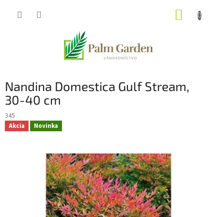
Prejsť
NÁKUP
na
obsah
KOŠÍK
Nandina Domestica Gulf Stream,
30-40 cm
345
Akcia
Novinka