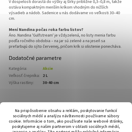
V dospelosti dorastá do výšky aj šírky približne 0,3–0,8 m, takže
ostáva kompaktným menším kríkom vhodným do nižších
výsadieb a nádob. Sadenice u nás dodávame vo veľkosti 30–40
cm.
Mení Nandina počas roka farbu listov?
Áno. Nandina 'Gulfstream' je vždyzelená, no listy menia farbu
podľa ročného obdobia – na jar sú zelené a na jeseň sa
prefarbujú do sýto červenej, pričom krík si olistenie ponecháva.
Dodatočné parametre
Kategória
:
Akcie
Veľkosť črepníka
:
2 L
Výška rastliny
:
30-40 cm
Z
á
Hurmikaki.com
Na prispôsobenie obsahu a reklám, poskytovanie funkcií
p
sociálnych médií a analýzu návštevnosti používame súbory
ä
cookie. Informácie o tom, ako používate naše webové stránky,
t
poskytujeme aj našim partnerom v oblasti sociálnych médií,
inzercie a analýzy. Títo partneri môžu príslušné informácie