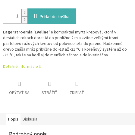
Pridať do košíka
Lagerstroemia 'Eveline'
je kompaktná myrta krepová, ktorá v
desiatich rokoch dorastá do približne 2 m a kvitne veľkými trsmi
pastelovo ružových kvetov od polovice leta do jesene. Nadzemné
drevo znáša mráz približne do -18 až -21 °C a koreňový systém až do
-25 °C, takže sa hodí aj do menších záhrad a do kvetináčov.
Detailné informácie
OPÝTAŤ SA
STRÁŽIŤ
ZDIEĽAŤ
Popis
Diskusia
Podrobný popis