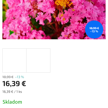
18,99 €
–13 %
18,99 €
–13 %
16,39 €
Jednotková
16,39 € / 1 ks
cena:
Skladom