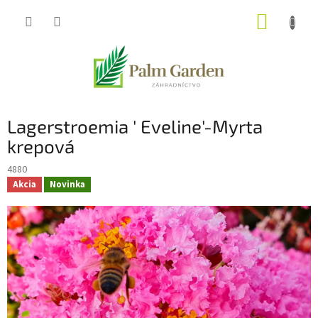
Prejsť
NÁKUP
na
obsah
KOŠÍK
Lagerstroemia ' Eveline'-Myrta
krepová
4880
Akcia
Novinka