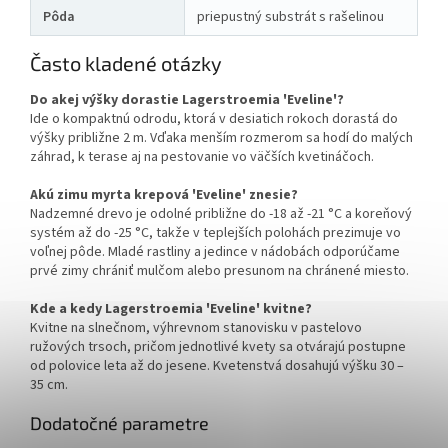
Pôda
priepustný substrát s rašelinou
Často kladené otázky
Do akej výšky dorastie Lagerstroemia 'Eveline'?
Ide o kompaktnú odrodu, ktorá v desiatich rokoch dorastá do
výšky približne 2 m. Vďaka menším rozmerom sa hodí do malých
záhrad, k terase aj na pestovanie vo väčších kvetináčoch.
Akú zimu myrta krepová 'Eveline' znesie?
Nadzemné drevo je odolné približne do -18 až -21 °C a koreňový
systém až do -25 °C, takže v teplejších polohách prezimuje vo
voľnej pôde. Mladé rastliny a jedince v nádobách odporúčame
prvé zimy chrániť mulčom alebo presunom na chránené miesto.
Kde a kedy Lagerstroemia 'Eveline' kvitne?
Kvitne na slnečnom, výhrevnom stanovisku v pastelovo
ružových trsoch, pričom jednotlivé kvety sa otvárajú postupne
od polovice leta až do jesene. Kvetenstvá dosahujú výšku 30 –
35 cm.
Dodatočné parametre