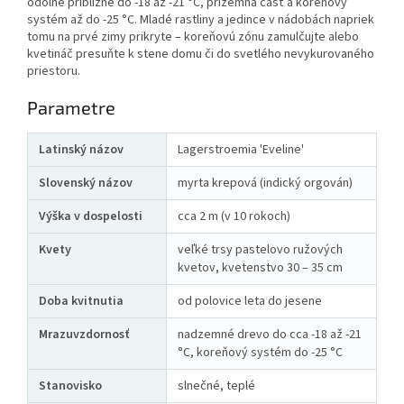
odolné približne do -18 až -21 °C, prízemná časť a koreňový
systém až do -25 °C. Mladé rastliny a jedince v nádobách napriek
tomu na prvé zimy prikryte – koreňovú zónu zamulčujte alebo
kvetináč presuňte k stene domu či do svetlého nevykurovaného
priestoru.
Parametre
Latinský názov
Lagerstroemia 'Eveline'
Slovenský názov
myrta krepová (indický orgován)
Výška v dospelosti
cca 2 m (v 10 rokoch)
Kvety
veľké trsy pastelovo ružových
kvetov, kvetenstvo 30 – 35 cm
Doba kvitnutia
od polovice leta do jesene
Mrazuvzdornosť
nadzemné drevo do cca -18 až -21
°C, koreňový systém do -25 °C
Stanovisko
slnečné, teplé