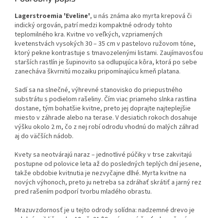
Lagerstroemia 'Eveline'
, u nás známa ako myrta krepová či
indický orgován, patrí medzi kompaktné odrody tohto
teplomilného kra. Kvitne vo veľkých, vzpriamených
kvetenstvách vysokých 30 – 35 cm v pastelovo ružovom tóne,
ktorý pekne kontrastuje s tmavozelenými listami. Zaujímavosťou
starších rastlín je šupinovito sa odlupujúca kôra, ktorá po sebe
zanecháva škvrnitú mozaiku pripomínajúcu kmeň platana.
Sadí sa na slnečné, výhrevné stanovisko do priepustného
substrátu s podielom rašeliny. Čím viac priameho slnka rastlina
dostane, tým bohatšie kvitne, preto jej doprajte najteplejšie
miesto v záhrade alebo na terase. V desiatich rokoch dosahuje
výšku okolo 2 m, čo z nej robí odrodu vhodnú do malých záhrad
aj do väčších nádob.
Kvety sa neotvárajú naraz – jednotlivé púčiky v trse zakvitajú
postupne od polovice leta až do posledných teplých dní jesene,
takže obdobie kvitnutia je nezvyčajne dlhé. Myrta kvitne na
nových výhonoch, preto ju netreba sa zdráhať skrátiť a jarný rez
pred rašením podporí tvorbu mladého obrastu.
Mrazuvzdornosť je u tejto odrody solídna: nadzemné drevo je