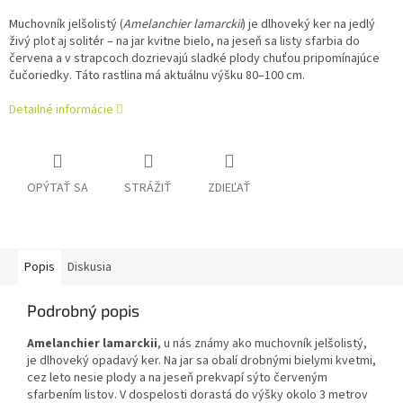
Muchovník jelšolistý (
Amelanchier lamarckii
) je dlhoveký ker na jedlý
živý plot aj solitér – na jar kvitne bielo, na jeseň sa listy sfarbia do
červena a v strapcoch dozrievajú sladké plody chuťou pripomínajúce
čučoriedky. Táto rastlina má aktuálnu výšku 80–100 cm.
Detailné informácie
OPÝTAŤ SA
STRÁŽIŤ
ZDIEĽAŤ
Popis
Diskusia
Podrobný popis
Amelanchier lamarckii
, u nás známy ako muchovník jelšolistý,
je dlhoveký opadavý ker. Na jar sa obalí drobnými bielymi kvetmi,
cez leto nesie plody a na jeseň prekvapí sýto červeným
sfarbením listov. V dospelosti dorastá do výšky okolo 3 metrov