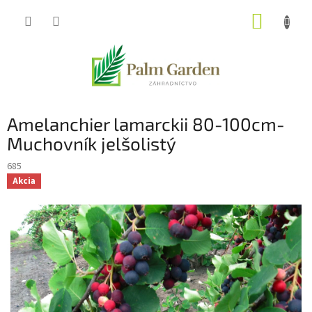
Prejsť
NÁKUP
na
obsah
KOŠÍK
Amelanchier lamarckii 80-100cm-
Muchovník jelšolistý
685
Akcia