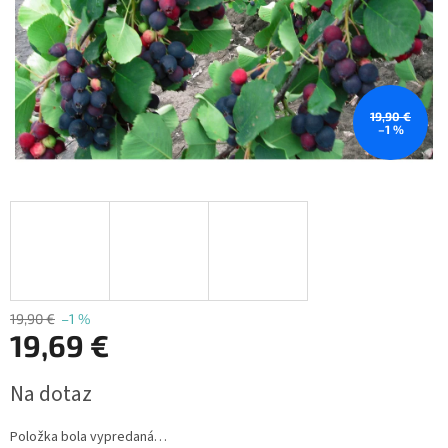
19,90 €
–1 %
19,90 €
–1 %
19,69 €
Jednotková
Na dotaz
cena:
Položka bola vypredaná…