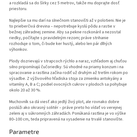
a rozkladá sa do šírky cez 5 metrov, takže mu doprajte dosť
priestoru.
Najlepšie sa mu darí na slnečnom stanovišti až v polotieni. Nie je
to prieberčivá drevina – nepotrebuje kyslú pôdu a rastie v
bežnej záhradnej zemine. Aby sa pekne rozkonáril a nezostal
riedky, počítajte s pravidelným rezom; práve strihanie
rozhoduje o tom, či bude ker hustý, alebo len pár dlhých
výhonkov.
Plody dozrievajú v strapcoch rýchlo a naraz, vzhľadom aj chuťou
silno pripomínajú čučoriedky. Sú vhodné na priamy konzum i na
spracovanie a rastlina začína rodiť už druhým až tretím rokom po
výsadbe. Z výživového hľadiska stoja za zmienku antokyány a
vitamíny A, B a C; podiel ovocných cukrov v plodoch sa pohybuje
okolo 20 až 30 %.
Muchovník sa dá viesť ako jedlý živý plot, ale rovnako dobre
poslúži ako okrasný solitér – práve preto ho vídať vo verejnej
zeleni aj v súkromných záhradách. Ponúkaná rastlina je vo výške
80–100 cm, teda pripravená na vysadenie na trvalé stanovište.
Parametre