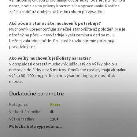
vzhľadom aj chuťou pripomínajú čučoriedky. Dozrievajú rýchlo a
naraz, hodia sa na priamy konzum aj na spracovanie. Rastlina
začína rodiť už druhým až tretím rokom po výsadbe.
Akú pôdu a stanovište muchovník potrebuje?
Muchovník uprednostňuje slnečné stanovište až polotieň. Nie je
náročný na pôdu – nevyžaduje kyslú zeminu a darí sa mu v
bežnej záhradnej pôde. Pre husté rozkonárenie potrebuje
pravidelný rez.
Ako veľký muchovník jelšolistý narastie?
V dospelosti dorastá muchovník jelšolistý do výšky okolo 3
metrov a do šírky cez 5 metrov. Ponúkané rastliny majú aktuálnu
výšku 80–100 cm, preto im pri výsadbe doprajte dostatok
miesta.
Dodatočné parametre
Kategória
:
Akcie
Veľkosť črepníka
:
4L
Výška rastliny
:
120+
Položka bola vypredaná…