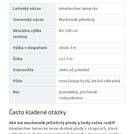
Latinský názov
Amelanchier lamarckii
Slovenský názov
Muchovník jelšolistý
Aktuálna výška
80–100 cm
rastliny
Výška v dospelosti
okolo 3 m
Šírka
cez 5 m
Stanovište
slnko až polotieň
Pôda
nevyžaduje kyslú, bežná záhradná
Rez
pravidelný, pre husté
rozkonárenie
Často kladené otázky
Aké má muchovník jelšolistý plody a kedy začne rodiť?
Amelanchier lamarckii nesie drobné plody v strapcoch, ktoré