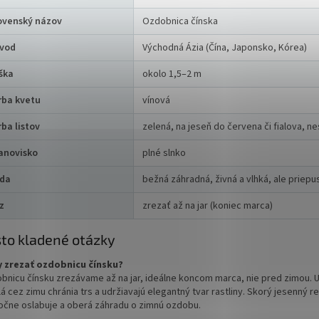
ovenský názov
Ozdobnica čínska
vod
Východná Ázia (Čína, Japonsko, Kórea)
ška
okolo 1,5–2 m
rba kvetu
vínová
rba listov
zelená, na jeseň do červena či fialova, ne
anovisko
plné slnko
da
bežná záhradná, živná a vlhká, ale priepu
z
zrezať až na jar (koniec marca)
to kladené otázky
 zrezať ozdobnicu čínsku?
bnicu čínsku zrezávame až na jar, ideálne koncom marca, nie pred zimou. 
á cez zimu chránia trs a udržiavajú elegantný tvar rastliny. Skorý jesenný re
očne oslabuje a oberá záhradu o zimnú ozdobu.