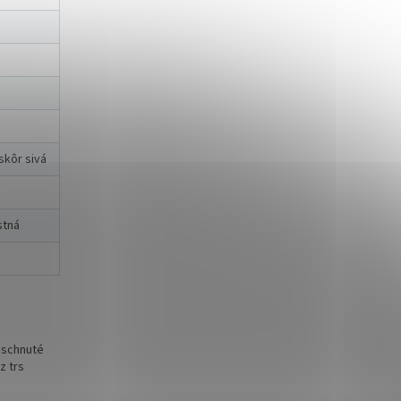
skôr sivá
stná
Uschnuté
z trs