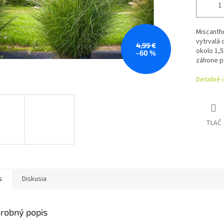
Miscanthu
vytrvalá 
4,99 €
okolo 1,5
–60 %
záhone po
Detailné 
TLAČ
s
Diskusia
robný popis