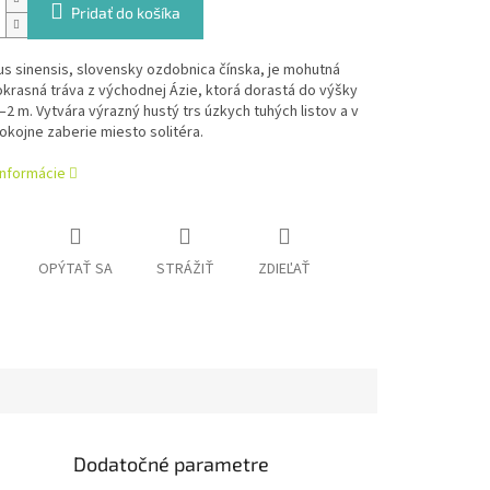
Pridať do košíka
s sinensis, slovensky ozdobnica čínska, je mohutná
okrasná tráva z východnej Ázie, ktorá dorastá do výšky
–2 m. Vytvára výrazný hustý trs úzkych tuhých listov a v
kojne zaberie miesto solitéra.
informácie
OPÝTAŤ SA
STRÁŽIŤ
ZDIEĽAŤ
Dodatočné parametre