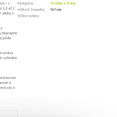
zii – v
Kategória
:
Trvalky a Trávy
o 1,5 až 2
Veľkosť črepníka
:
7x7 cm
r alebo v
Výška rastliny
:
 s
ej doprajete
ej pôde
ni ostáva
kôr zošednú.
lne koncom
razom a
berá vás o