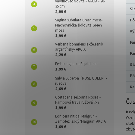
vavrínovec Novita - AKCIA - 20-
35 cm
Sl
2,99 €
Pô
Sagina subulata Green moss-
Machovnička šidlovitá Green
moss
Vý
1,99 €
Fa
Verbena bonariensis -železník
argentínsky- AKCIA
Fa
2,29 €
Festuca glauca Elijah blue
St
1,99 €
Pô
Salvia Superba ´ROSE QUEEN´-
ružová
Re
2,69 €
Cortaderia selloana Rosea -
Čas
Pampová tráva ružová 7x7
1,99 €
Kedy
Lonicera nitida 'Maigrün'-
Ozdo
Zemolez lesklý 'Maigrün' AKCIA
stebl
1,69 €
zbyt