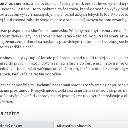
anthus sinensis
, u nás ozdobnica čínska, prirodzene rastie vo východnej Á
 Japonsku a Kórei. Je to mohutná trváca tráva, ktorá dorastá do výšky okol
ov a časom vytvorí naozaj objemný chochol úzkych tuhých listov. Ako solité
ej časti záhona zaberie svoje miesto a stane sa výrazným bodom výsadby.
epšie prospieva na slnečnom stanovisku. Pôda by mala byť bežná záhradná,
tkom živín a vlahy, no zároveň priepustná – stojacu vodu trs neocení. Ak j
o aj živnú zem, odmení sa hustým a pravidelným rastom; na chudobnej such
e trs redší a slabší.
e vínovo, laty vystupujú len nie príliš vysoko nad trs. Pri teplej a vlhkej jese
ná až do prvých mrazov, potom sa listy sfarbia do červena či fialova a nes
ntný tvar trsu si však väčšinou udrží až do jari, takže ozdobuje záhradu aj v
acoch, keď väčšina rastlín odpočíva.
zom sa neponáhľajte. Uschnutú nadzemnú hmotu zrezávame až na jar, ideá
a, nie pred zimou. Presychajúce steblá cez zimu chránia stred trsu pred m
veň dotvárajú vzhľad záhrady. Skorý jesenný rez trs zbytočne oslabuje a o
 kulisu.
rametre
tinský názov
Miscanthus sinensis