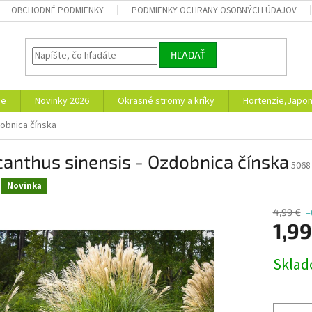
OBCHODNÉ PODMIENKY
PODMIENKY OCHRANY OSOBNÝCH ÚDAJOV
HĽADAŤ
ie
Novinky 2026
Okrasné stromy a kríky
Hortenzie,Japon
dobnica čínska
anthus sinensis - Ozdobnica čínska
5068
Novinka
4,99 €
–
1,99
Jednotk
Skla
cena: