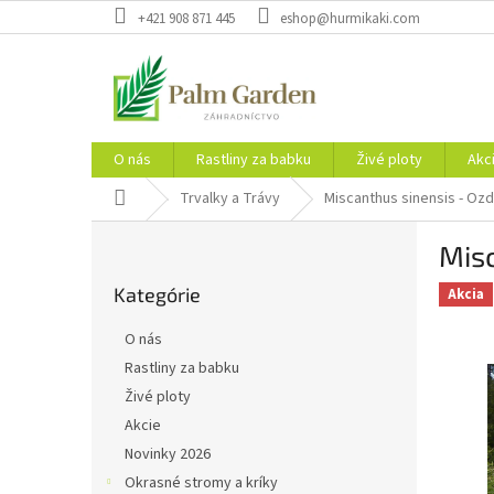
Prejsť
+421 908 871 445
eshop@hurmikaki.com
na
obsah
O nás
Rastliny za babku
Živé ploty
Akc
Domov
Trvalky a Trávy
Miscanthus sinensis - Oz
B
Misc
o
Preskočiť
č
Kategórie
kategórie
Akcia
n
ý
O nás
p
Rastliny za babku
a
Živé ploty
n
e
Akcie
l
Novinky 2026
Okrasné stromy a kríky