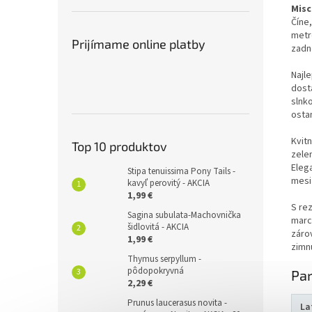
Misc
Číne,
metr
Prijímame online platby
zadn
Najl
dosta
slnk
ostan
Kvitn
Top 10 produktov
zele
Elega
Stipa tenuissima Pony Tails -
mesi
kavyľ perovitý - AKCIA
1,99 €
S re
Sagina subulata-Machovnička
marc
šidlovitá - AKCIA
záro
1,99 €
zimnú
Thymus serpyllum -
pôdopokryvná
Pa
2,29 €
Prunus laucerasus novita -
La