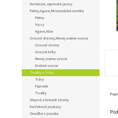
Hortenzie,Japonské javory
Palmy,Agave,Mrazuodolná exotika
Palmy
Yuccy
Agave,Aloe
Ovocné dreviny,Menej známe ovocie
Ovocné stromy
Ovocné kríky
Menej známe ovocie
Drobné ovocie
Trvalky a Trávy
Trávy
Paprade
Trvalky
Popi
Alejové a listnaté stromy
Darčekové poukazy
Pod
Onedlho v ponuke