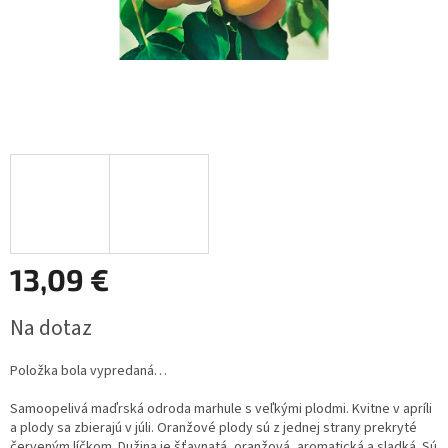
13,09 €
Jednotková
Na dotaz
cena:
Položka bola vypredaná…
Samoopelivá maďrská odroda marhule s veľkými plodmi. Kvitne v apríli
a plody sa zbierajú v júli. Oranžové plody sú z jednej strany prekryté
červeným líčkom. Dužina je šťavnatá, oranžová, aromatická a sladká. Sú