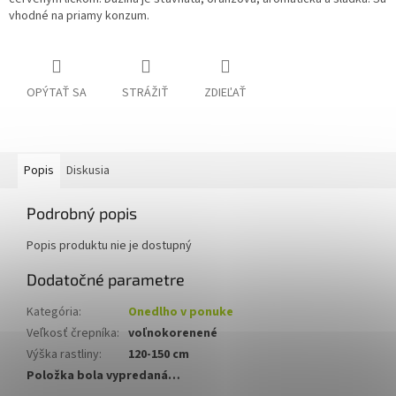
vhodné na priamy konzum.
OPÝTAŤ SA
STRÁŽIŤ
ZDIEĽAŤ
Popis
Diskusia
Podrobný popis
Popis produktu nie je dostupný
Dodatočné parametre
Kategória
:
Onedlho v ponuke
Veľkosť črepníka
:
voľnokorenené
Výška rastliny
:
120-150 cm
Položka bola vypredaná…