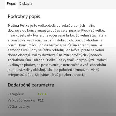
Popis
Diskusia
Podrobný popis
Malina Polka
je to veľkoplodá odroda červených malín,
dozrieva od konca augusta počas celej jesene. Plody sú veľké,
majú kužeľovitý tvar a tmavočervenu farbu. Sú veľmi šťavnaté a
aromatické, vyznačujú sa veľmi dobrou chuťou. Sú vhodné na
priamu konzumáciu, do dezertov aj na ďalšie spracovanie. Je
samoopelivá.
Plody sa ľahko oddeľujú od lôžka, preto sa veľmi
dobre oberajú. Maliny dozrievajú na minuloročných výhonoch
začiatkom júna. Odroda ´Polka´ sa vyznačuje vysokými úrodami
kvalitných plodov, na pestovanie je nenáročná a voči chorobám
je odolná.Maliny obľubujú slnko a polotieň a humóznu, vlhkú
priepustnú pôdu. Striháme ich až po zbere ovocia.
Dodatočné parametre
Kategória
:
Akcie
Veľkosť črepníka
:
P12
Výška rastliny
: