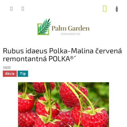
Prejsť
NÁKUP
na
obsah
KOŠÍK
Rubus idaeus Polka-Malina červená
remontantná ´POLKA®´
3605
Akcia
Tip