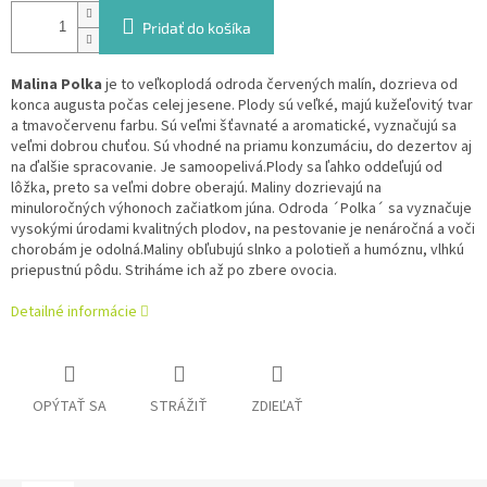
Pridať do košíka
Malina Polka
je to veľkoplodá odroda červených malín, dozrieva od
konca augusta počas celej jesene. Plody sú veľké, majú kužeľovitý tvar
a tmavočervenu farbu. Sú veľmi šťavnaté a aromatické, vyznačujú sa
veľmi dobrou chuťou. Sú vhodné na priamu konzumáciu, do dezertov aj
na ďalšie spracovanie. Je samoopelivá.
Plody sa ľahko oddeľujú od
lôžka, preto sa veľmi dobre oberajú. Maliny dozrievajú na
minuloročných výhonoch začiatkom júna. Odroda ´Polka´ sa vyznačuje
vysokými úrodami kvalitných plodov, na pestovanie je nenáročná a voči
chorobám je odolná.Maliny obľubujú slnko a polotieň a humóznu, vlhkú
priepustnú pôdu. Striháme ich až po zbere ovocia.
Detailné informácie
OPÝTAŤ SA
STRÁŽIŤ
ZDIEĽAŤ