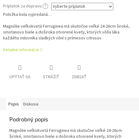
Príplatok za dopravu
?
Položka bola vypredaná…
Magnólie veľkokvetá Ferruginea má skutočne veľké 24-26cm široké,
smotanovo biele a doširoka otvorené kvety, ktorých vôňa láka
každého milovníka sladkých vôní s prímesov citrusov.
Detailné informácie
OPÝTAŤ SA
STRÁŽIŤ
ZDIEĽAŤ
Popis
Diskusia
Podrobný popis
Magnólie veľkokvetá Ferruginea má skutočne veľké 24-26cm
široké, smotanovo biele a doširoka otvorené kvety, ktorých