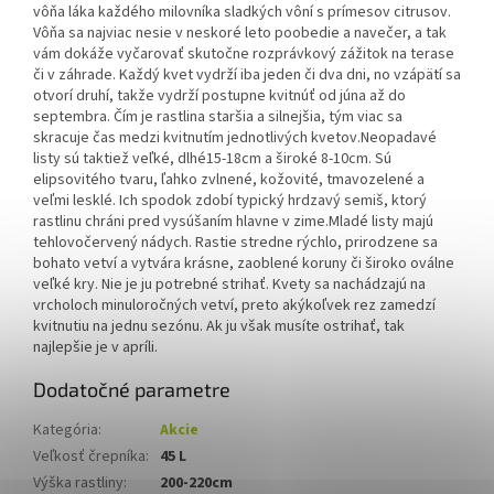
vôňa láka každého milovníka sladkých vôní s prímesov citrusov.
Vôňa sa najviac nesie v neskoré leto poobedie a navečer, a tak
vám dokáže vyčarovať skutočne rozprávkový zážitok na terase
či v záhrade. Každý kvet vydrží iba jeden či dva dni, no vzápätí sa
otvorí druhí, takže vydrží postupne kvitnúť od júna až do
septembra. Čím je rastlina staršia a silnejšia, tým viac sa
skracuje čas medzi kvitnutím jednotlivých kvetov.Neopadavé
listy sú taktiež veľké, dlhé15-18cm a široké 8-10cm. Sú
elipsovitého tvaru, ľahko zvlnené, kožovité, tmavozelené a
veľmi lesklé. Ich spodok zdobí typický hrdzavý semiš, ktorý
rastlinu chráni pred vysúšaním hlavne v zime.Mladé listy majú
tehlovočervený nádych. Rastie stredne rýchlo, prirodzene sa
bohato vetví a vytvára krásne, zaoblené koruny či široko oválne
veľké kry. Nie je ju potrebné strihať. Kvety sa nachádzajú na
vrcholoch minuloročných vetví, preto akýkoľvek rez zamedzí
kvitnutiu na jednu sezónu. Ak ju však musíte ostrihať, tak
najlepšie je v apríli.
Dodatočné parametre
Kategória
:
Akcie
Veľkosť črepníka
:
45 L
Výška rastliny
:
200-220cm