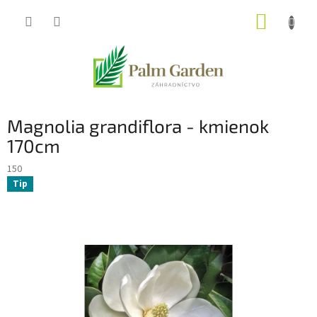
Prejsť
NÁKUP
na
obsah
KOŠÍK
Magnolia grandiflora - kmienok
170cm
150
Tip