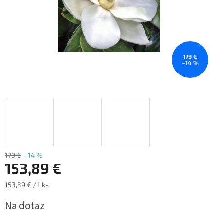
179 €
–14 %
179 €
–14 %
153,89 €
Jednotková
153,89 € / 1 ks
cena:
Na dotaz