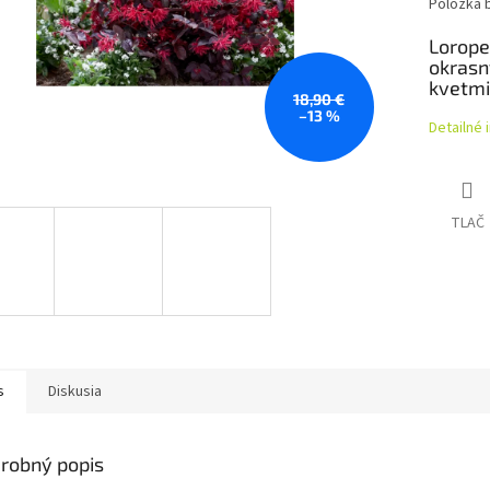
Položka 
Lorope
okrasný
kvetmi
18,90 €
–13 %
Detailné 
TLAČ
s
Diskusia
robný popis