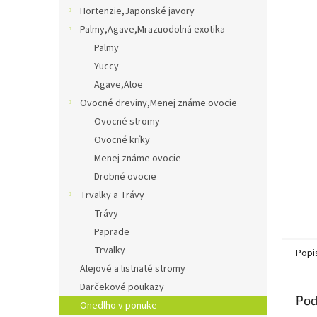
Hortenzie,Japonské javory
Palmy,Agave,Mrazuodolná exotika
Palmy
Yuccy
Agave,Aloe
Ovocné dreviny,Menej známe ovocie
Ovocné stromy
Ovocné kríky
Menej známe ovocie
Drobné ovocie
Trvalky a Trávy
Trávy
Paprade
Trvalky
Popi
Alejové a listnaté stromy
Darčekové poukazy
Pod
Onedlho v ponuke