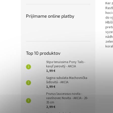
Ker 
Rast
hoci 
Prijímame online platby
do vý
Hlbš
pret
vyze
nádh
zele
kora
Top 10 produktov
Stipa tenuissima Pony Tails -
kavyľ perovitý - AKCIA
1,99 €
Sagina subulata-Machovnička
šidlovitá - AKCIA
1,99 €
Prunus laucerasus novita -
vavrínovec Novita - AKCIA - 20-
35 cm
2,99 €