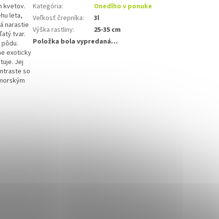
m kvetov.
Kategória
:
Onedlho v ponuke
hu leta,
Veľkosť črepníka
:
3l
rá narastie
Výška rastliny
:
25-35 cm
atý tvar.
Položka bola vypredaná…
ú pôdu.
ne exoticky
uje. Jej
ontraste so
k morským