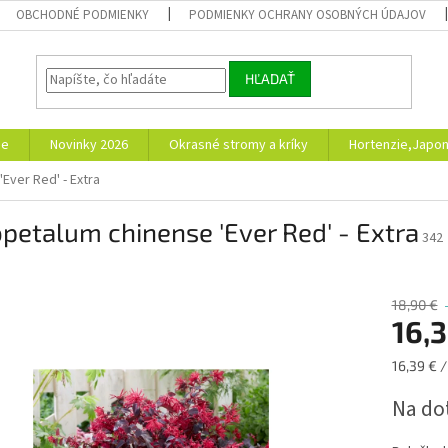
OBCHODNÉ PODMIENKY
PODMIENKY OCHRANY OSOBNÝCH ÚDAJOV
HĽADAŤ
ie
Novinky 2026
Okrasné stromy a kríky
Hortenzie,Japon
Ever Red' - Extra
petalum chinense 'Ever Red' - Extra
342
18,90 €
16,3
Jednotk
16,39 € /
cena:
Na do