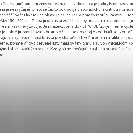
začína kvitnúť koncom zimy vo februári a až do marca je pokrytý množstvo
lina je nezvyčajné, pretože často pokračuje v sporadickom kvitnutí v priebe
najväčší počet kvetov sa objavuje na jar. Ide o pomaly rastúcu rastlinu, kto
šky 150 - 200 cm. Treba ju občas prestrtihať, aby nestratila rovnomerne guľ
í rez si však nevyžaduje. Je mrazuvzdorná do - 18 °C. Obľubuje mierne kysl
o je dobré ju zamulčovať kôrou. Može sa pestovať aj v kvetináči.
Neuveriteľ
rajúca a vysoko cenená kráska je v skutočnosti veľmi odolná a ľahko sa pest
erné, bohaté vínovo červené listy majú oválny tvaru a sú vo vynikajúcom k
nými listami okolitých rastlín. Kvety sú neobyčajné, často sa prirovnávajú 
lom.