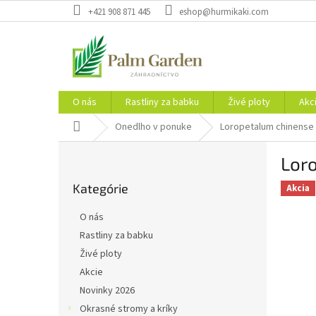
Prejsť
+421 908 871 445
eshop@hurmikaki.com
na
obsah
O nás
Rastliny za babku
Živé ploty
Akc
Domov
Onedlho v ponuke
Loropetalum chinense '
B
Loro
o
Preskočiť
č
Kategórie
kategórie
Akcia
n
ý
O nás
p
Rastliny za babku
a
Živé ploty
n
e
Akcie
l
Novinky 2026
Okrasné stromy a kríky