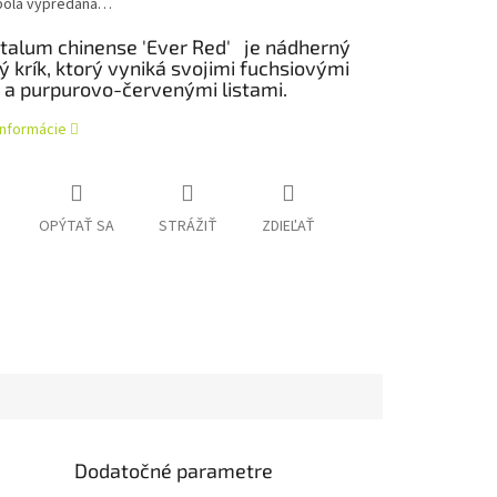
bola vypredaná…
talum chinense 'Ever Red'
je nádherný
 krík, ktorý vyniká svojimi fuchsiovými
 a purpurovo-červenými listami.
informácie
OPÝTAŤ SA
STRÁŽIŤ
ZDIEĽAŤ
Dodatočné parametre