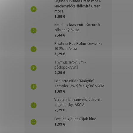
Sagina subulata Green moss-
Machovnička šidlovitá Green
moss
1,99 €
Nepeta x faassenii - Kocúrnik
záhradný-Akcia
2,44 €
Photinia Red Robin-červienka
10-25cm Akcia
3,29 €
Thymus serpyllum -
pôdopokryvná
2,29 €
Lonicera nitida 'Maigrün'-
Zemolez lesklý 'Maigrün' AKCIA
1,69 €
Verbena bonariensis -železník
argentínsky- AKCIA
2,29 €
Festuca glauca Elijah blue
1,99 €