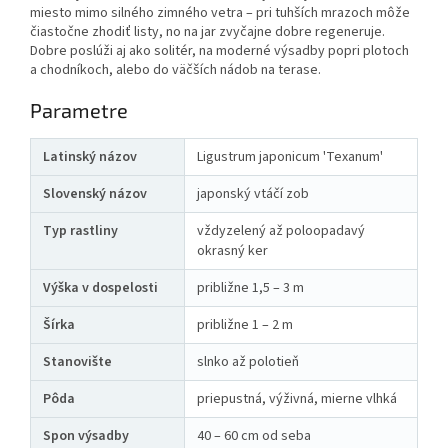
miesto mimo silného zimného vetra – pri tuhších mrazoch môže
čiastočne zhodiť listy, no na jar zvyčajne dobre regeneruje.
Dobre poslúži aj ako solitér, na moderné výsadby popri plotoch
a chodníkoch, alebo do väčších nádob na terase.
Parametre
Latinský názov
Ligustrum japonicum 'Texanum'
Slovenský názov
japonský vtáčí zob
Typ rastliny
vždyzelený až poloopadavý
okrasný ker
Výška v dospelosti
približne 1,5 – 3 m
Šírka
približne 1 – 2 m
Stanovište
slnko až polotieň
Pôda
priepustná, výživná, mierne vlhká
Spon výsadby
40 – 60 cm od seba