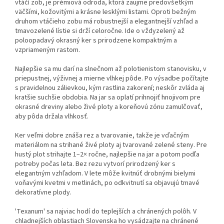
vtáčí zob, je prémiová odroda, ktorá zaujme predovšetkým
väčšími, kožovitými a krásne lesklými listami. Oproti bežným
druhom vtáčieho zobu má robustnejší a elegantnejší vzhľad a
tmavozelené lístie si drží celoročne. Ide o vždyzelený až
poloopadavý okrasný ker s prirodzene kompaktným a
vzpriameným rastom.
Najlepšie sa mu darí na slnečnom až polotienistom stanovisku, v
priepustnej, výživnej a mierne vlhkej pôde. Po výsadbe počítajte
s pravidelnou zálievkou, kým rastlina zakorení; neskôr zvláda aj
kratšie suchšie obdobia. Na jar sa oplatí prihnojiť hnojivom pre
okrasné dreviny alebo živé ploty a koreňovú zónu zamulčovať,
aby pôda držala vlhkosť.
Ker veľmi dobre znáša rez a tvarovanie, takže je vďačným
materiálom na strihané živé ploty aj tvarované zelené steny. Pre
hustý plot strihajte 1–2× ročne, najlepšie na jar a potom podľa
potreby počas leta. Bez rezu vytvorí prirodzený ker s
elegantným vzhľadom. V lete môže kvitnúť drobnými bielymi
voňavými kvetmi v metlinách, po odkvitnutí sa objavujú tmavé
dekoratívne plody.
'Texanum' sa najviac hodí do teplejších a chránených polôh. V
chladnejších oblastiach Slovenska ho vysádzajte na chránené