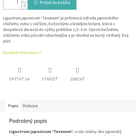
Pridať do košíka
Ligustrum japonicum 'Texanum' je prémiová odroda japonského
vtáčieho zobu s väčšími, kožovitými a lesklými listami, ktorá v
dospelosti dorastá do výšky približne 1,5–3 m. Oproti bežnému
vtáčiemu zobu pôsobí robustnejšie a je vhodná na hustý strihaný živý
plot.
Detailné informácie
OPÝTAŤ SA
STRÁŽIŤ
ZDIEĽAŤ
Popis
Diskusia
Podrobný popis
Ligustrum japonicum 'Texanum'
, u nás známy ako japonský