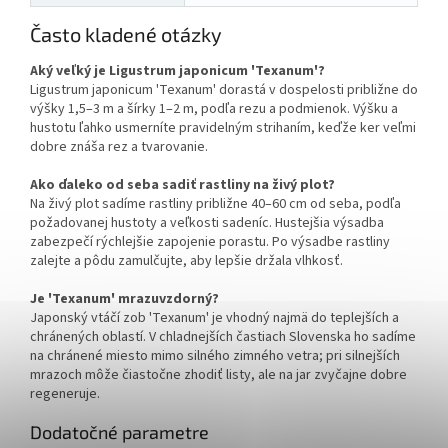
Často kladené otázky
Aký veľký je Ligustrum japonicum 'Texanum'?
Ligustrum japonicum 'Texanum' dorastá v dospelosti približne do
výšky 1,5–3 m a šírky 1–2 m, podľa rezu a podmienok. Výšku a
hustotu ľahko usmerníte pravidelným strihaním, keďže ker veľmi
dobre znáša rez a tvarovanie.
Ako ďaleko od seba sadiť rastliny na živý plot?
Na živý plot sadíme rastliny približne 40–60 cm od seba, podľa
požadovanej hustoty a veľkosti sadeníc. Hustejšia výsadba
zabezpečí rýchlejšie zapojenie porastu. Po výsadbe rastliny
zalejte a pôdu zamulčujte, aby lepšie držala vlhkosť.
Je 'Texanum' mrazuvzdorný?
Japonský vtáčí zob 'Texanum' je vhodný najmä do teplejších a
chránených oblastí. V chladnejších častiach Slovenska ho sadíme
na chránené miesto mimo silného zimného vetra; pri silnejších
mrazoch môže čiastočne zhodiť listy, ale na jar zvyčajne dobre
regeneruje.
Dodatočné parametre