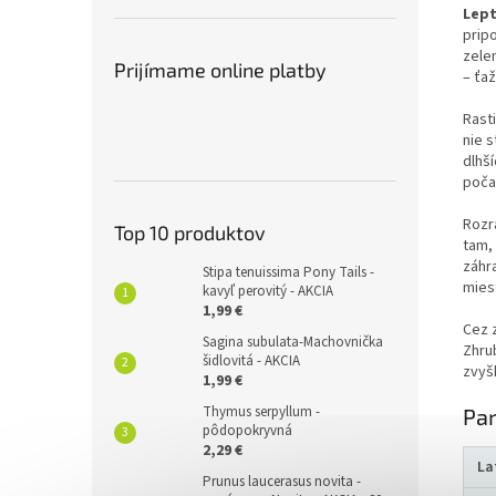
Lept
prip
zele
Prijímame online platby
– ťaž
Rasti
nie 
dlhš
poča
Rozr
Top 10 produktov
tam,
záhra
Stipa tenuissima Pony Tails -
mies
kavyľ perovitý - AKCIA
1,99 €
Cez 
Sagina subulata-Machovnička
Zhrub
šidlovitá - AKCIA
zvyšk
1,99 €
Thymus serpyllum -
Pa
pôdopokryvná
2,29 €
La
Prunus laucerasus novita -