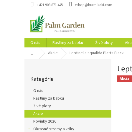
Prejsť
+421 908 871 445
eshop@hurmikaki.com
na
obsah
O nás
Rastliny za babku
Živé ploty
Akc
Domov
Akcie
Leptinella squalida Platts Black
B
Lept
o
Preskočiť
č
Kategórie
kategórie
Akcia
n
ý
O nás
p
Rastliny za babku
a
Živé ploty
n
e
Akcie
l
Novinky 2026
Okrasné stromy a kríky