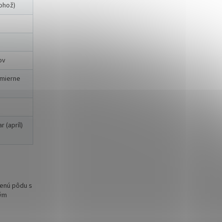
rohož)
ov
 mierne
 (apríl)
nenú pôdu s
kým