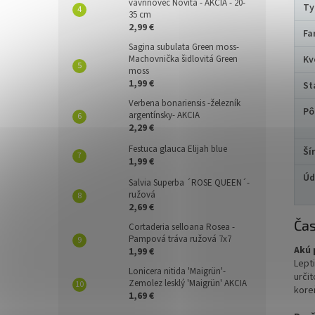
vavrínovec Novita - AKCIA - 20-
Ty
35 cm
2,99 €
Fa
Sagina subulata Green moss-
Machovnička šidlovitá Green
Kv
moss
1,99 €
St
Verbena bonariensis -železník
Pô
argentínsky- AKCIA
2,29 €
Festuca glauca Elijah blue
Ší
1,99 €
Úd
Salvia Superba ´ROSE QUEEN´-
ružová
2,69 €
Čas
Cortaderia selloana Rosea -
Pampová tráva ružová 7x7
Akú 
1,99 €
Lept
Lonicera nitida 'Maigrün'-
urči
Zemolez lesklý 'Maigrün' AKCIA
kore
1,69 €