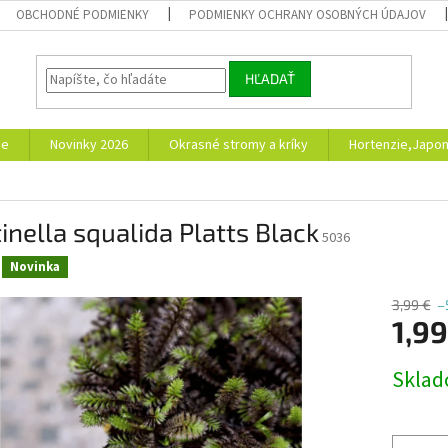
OBCHODNÉ PODMIENKY
PODMIENKY OCHRANY OSOBNÝCH ÚDAJOV
HĽADAŤ
ie
Novinky 2026
Okrasné stromy a kríky
Hortenzie,Japon
inella squalida Platts Black
5036
Novinka
3,99 €
–
1,99
Jednotk
Skla
cena: