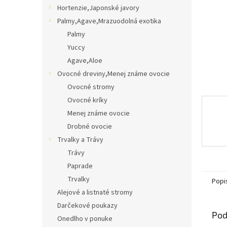
Hortenzie,Japonské javory
Palmy,Agave,Mrazuodolná exotika
Palmy
Yuccy
Agave,Aloe
Ovocné dreviny,Menej známe ovocie
Ovocné stromy
Ovocné kríky
Menej známe ovocie
Drobné ovocie
Trvalky a Trávy
Trávy
Paprade
Trvalky
Popi
Alejové a listnaté stromy
Darčekové poukazy
Pod
Onedlho v ponuke