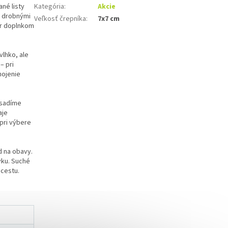
ané listy
Kategória
:
Akcie
s drobnými
Veľkosť črepníka
:
7x7 cm
ôr doplnkom
vlhko, ale
– pri
nojenie
 sadíme
aje
 pri výbere
d na obavy.
vku. Suché
 cestu.