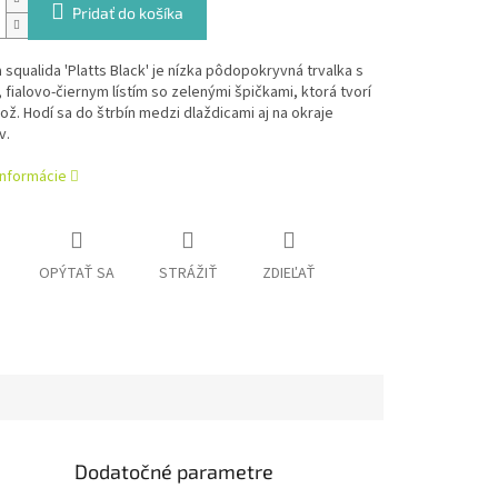
Pridať do košíka
a squalida 'Platts Black' je nízka pôdopokryvná trvalka s
fialovo-čiernym lístím so zelenými špičkami, ktorá tvorí
ož. Hodí sa do štrbín medzi dlaždicami aj na okraje
v.
informácie
OPÝTAŤ SA
STRÁŽIŤ
ZDIEĽAŤ
Dodatočné parametre