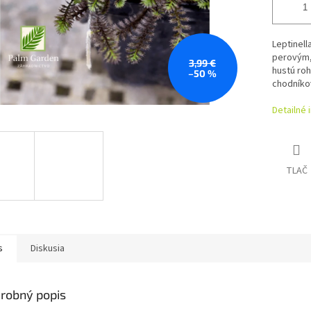
Leptinell
perovým, 
3,99 €
hustú roh
–50 %
chodníko
Detailné 
TLAČ
s
Diskusia
robný popis