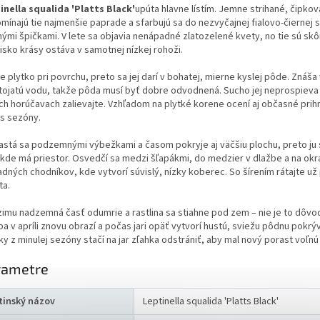
inella squalida 'Platts Black'
upúta hlavne lístím. Jemne strihané, čipkov
omínajú tie najmenšie paprade a sfarbujú sa do nezvyčajnej fialovo-čiernej 
nými špičkami. V lete sa objavia nenápadné zlatozelené kvety, no tie sú sk
isko krásy ostáva v samotnej nízkej rohoži.
e plytko pri povrchu, preto sa jej darí v bohatej, mierne kyslej pôde. Znáša 
stojatú vodu, takže pôda musí byť dobre odvodnená. Sucho jej neprospieva 
ích horúčavach zalievajte. Vzhľadom na plytké korene ocení aj občasné prih
s sezóny.
astá sa podzemnými výbežkami a časom pokryje aj väčšiu plochu, preto ju
 kde má priestor. Osvedčí sa medzi šľapákmi, do medzier v dlažbe a na okr
dných chodníkov, kde vytvorí súvislý, nízky koberec. So šírením rátajte už
ta.
zimu nadzemná časť odumrie a rastlina sa stiahne pod zem – nie je to dôvo
a v apríli znovu obrazí a počas jari opäť vytvorí hustú, sviežu pôdnu pokrý
y z minulej sezóny stačí na jar zľahka odstrániť, aby mal nový porast voľnú
rametre
tinský názov
Leptinella squalida 'Platts Black'