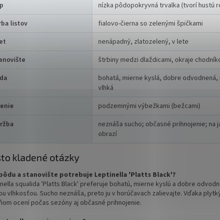
p
nízka pôdopokryvná trvalka (tvorí hustú 
rba listov
fialovo-čierna so zelenými špičkami
et
nenápadný, zlatozelený, v lete
anovište
štrbiny medzi dlaždicami, okraje chodník
da
bohatá, mierne kyslá, dobre odvodnená,
vlhká
renie
podzemnými výbežkami (bežcami)
ržba
neznáša sucho; občasné prihnojenie; na jar
obrazí
to kladené otázky
pôdu a stanovište potrebuje Leptinella 'Platts Black'?
inella squalida 'Platts Black' preferuje bohatú, mierne kyslú a dobre odvod
tou vlhkosťou. Sucho neznáša, preto ju v horúčavach zalievajte. Vďaka plyt
ňom ocení počas sezóny aj občasné prihnojenie.