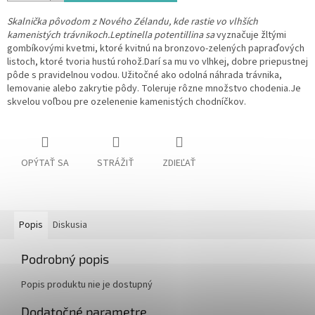
Skalnička pôvodom z Nového Zélandu, kde rastie vo vlhších
kamenistých trávnikoch.Leptinella potentillina sa
vyznačuje žltými
gombíkovými kvetmi, ktoré kvitnú na bronzovo-zelených papraďových
listoch, ktoré tvoria hustú rohož.
Darí sa mu vo vlhkej, dobre priepustnej
pôde s pravidelnou vodou.
Užitočné ako odolná náhrada trávnika,
lemovanie alebo zakrytie pôdy.
Toleruje rôzne množstvo chodenia.Je
skvelou voľbou pre ozelenenie kamenistých chodníčkov.
OPÝTAŤ SA
STRÁŽIŤ
ZDIEĽAŤ
Popis
Diskusia
Podrobný popis
Popis produktu nie je dostupný
Dodatočné parametre