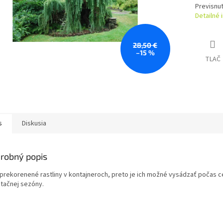
Previsnut
Detailné 
28,50 €
–15 %
TLAČ
s
Diskusia
robný popis
 prekorenené rastliny v kontajneroch, preto je ich možné vysádzať počas c
tačnej sezóny.