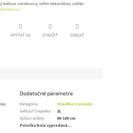
ý kultivar smrekovca, veľmi dekoratívny solitér.
informácie
OPÝTAŤ SA
STRÁŽIŤ
ZDIEĽAŤ
Dodatočné parametre
elej
Kategória
:
Onedlho v ponuke
Veľkosť črepníka
:
2L
Výška rastliny
:
80-100 cm
Položka bola vypredaná…