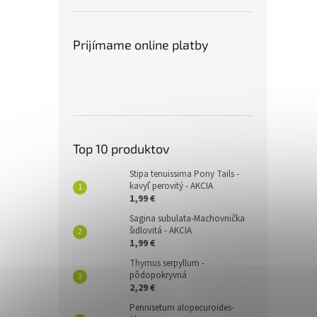
Prijímame online platby
Top 10 produktov
Stipa tenuissima Pony Tails -
kavyľ perovitý - AKCIA
1,99 €
Sagina subulata-Machovnička
šidlovitá - AKCIA
1,99 €
Thymus serpyllum -
pôdopokryvná
2,29 €
Pennisetum alopecuroides-