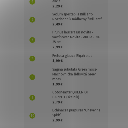
Akcia
2,29 €
Sedum spectabile Brilliant-
Rozchodník nádherný "Brilliant"
2,49 €
Prunus laucerasus novita -
vavrínovec Novita - AKCIA - 20-
35 cm
2,99 €
Festuca glauca Elijah blue
1,99 €
Sagina subulata Green moss-
Machovnička šidlovitá Green
moss
1,99 €
Cotoneaster QUEEN OF
CARPET (skalník)
2,79 €
Echinacea purpurea ‘Cheyenne
Spirit’
2,99 €