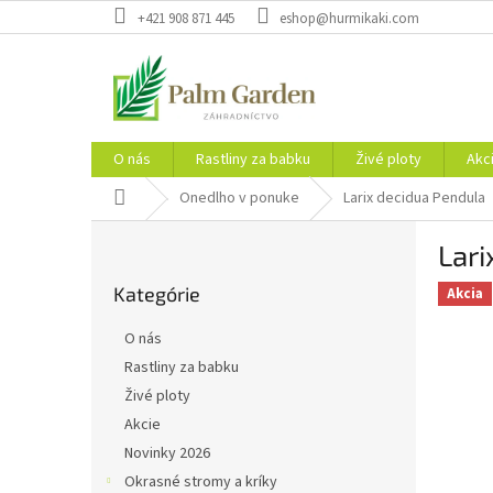
Prejsť
+421 908 871 445
eshop@hurmikaki.com
na
obsah
O nás
Rastliny za babku
Živé ploty
Akc
Domov
Onedlho v ponuke
Larix decidua Pendula
B
Lari
o
Preskočiť
č
Kategórie
kategórie
Akcia
n
ý
O nás
p
Rastliny za babku
a
Živé ploty
n
e
Akcie
l
Novinky 2026
Okrasné stromy a kríky