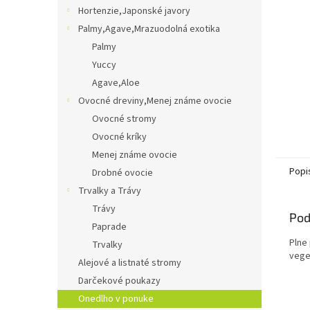
Hortenzie,Japonské javory
Palmy,Agave,Mrazuodolná exotika
Palmy
Yuccy
Agave,Aloe
Ovocné dreviny,Menej známe ovocie
Ovocné stromy
Ovocné kríky
Menej známe ovocie
Popi
Drobné ovocie
Trvalky a Trávy
Trávy
Pod
Paprade
Plne
Trvalky
vege
Alejové a listnaté stromy
Darčekové poukazy
Onedlho v ponuke