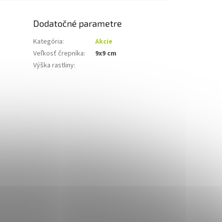
Dodatočné parametre
Kategória
:
Akcie
Veľkosť črepníka
:
9x9 cm
Výška rastliny
: