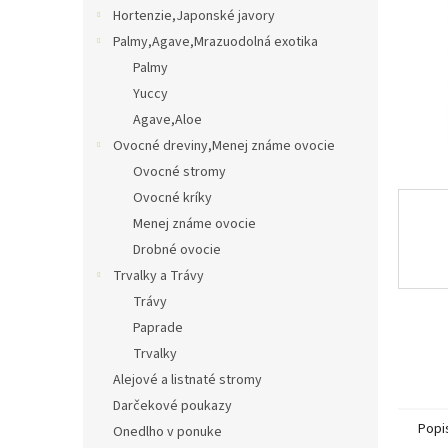
Hortenzie,Japonské javory
Palmy,Agave,Mrazuodolná exotika
Palmy
Yuccy
Agave,Aloe
Ovocné dreviny,Menej známe ovocie
Ovocné stromy
Ovocné kríky
Menej známe ovocie
Drobné ovocie
Trvalky a Trávy
Trávy
Paprade
Trvalky
Alejové a listnaté stromy
Darčekové poukazy
Popi
Onedlho v ponuke