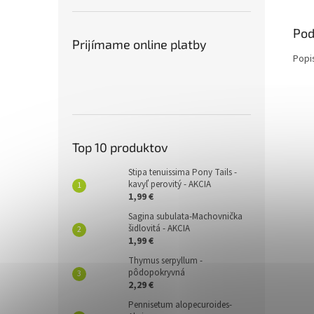
Pod
Prijímame online platby
Popi
Top 10 produktov
Stipa tenuissima Pony Tails -
kavyľ perovitý - AKCIA
1,99 €
Sagina subulata-Machovnička
šidlovitá - AKCIA
1,99 €
Thymus serpyllum -
pôdopokryvná
2,29 €
Pennisetum alopecuroides-