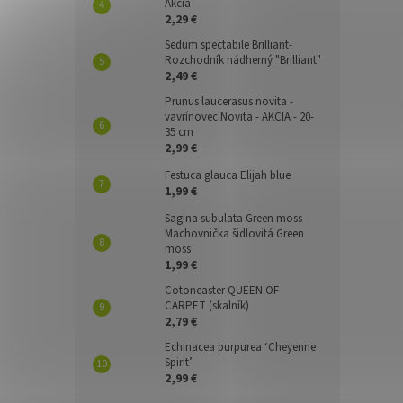
Akcia
2,29 €
Sedum spectabile Brilliant-
Rozchodník nádherný "Brilliant"
2,49 €
Prunus laucerasus novita -
vavrínovec Novita - AKCIA - 20-
35 cm
2,99 €
Festuca glauca Elijah blue
1,99 €
Sagina subulata Green moss-
Machovnička šidlovitá Green
moss
1,99 €
Cotoneaster QUEEN OF
CARPET (skalník)
2,79 €
Echinacea purpurea ‘Cheyenne
Spirit’
2,99 €