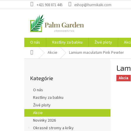
Prejsť
+421 908 871 445
eshop@hurmikaki.com
na
obsah
O nás
Rastliny za babku
Živé ploty
Akc
Domov
Akcie
Lamium maculatum Pink Pewter
B
Lam
o
Preskočiť
č
Kategórie
kategórie
Akcia
n
ý
O nás
p
Rastliny za babku
a
Živé ploty
n
e
Akcie
l
Novinky 2026
Okrasné stromy a kríky