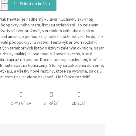
Pridať do košíka
ink Pewter' je nádherný kultivar hluchavky škvrnitej
ôdopokryvného rastu, listu sú striebristé, so zeleným
Kvety sú bledoružové, s vrcholom kvitnutia najmä od
ari.
Lamium je jednou z najlepších možností pre tvrdú, ale
trvalú pôdopokryvnú vrstvu.
Tento výber tvorí rozľahlú
alých strieborných listov s úzkym zeleným okrajom.
Na jar
ia zhluky mäkkých lososovo-ružových kvetov, ktoré
kračujú až do jesene.
Docela toleruje suchý tieň, keď sa
rihajte späť na konci zimy.
Stonky sa zakorenia do zeme,
týkajú, a všetky nové rastliny, ktoré sa vytvoria, sa dajú
miestniť na jar alebo na jeseň.
Tiež ľahko rozdeliť.
OPÝTAŤ SA
STRÁŽIŤ
ZDIEĽAŤ