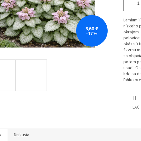
Lamium 'P
nízkeho p
3,60 €
okrajom. 
–17 %
polovice j
okázalú 
škvrnu m
sa objav
potom po
usadí.
Ost
kde sa do
ľahko pre
TLAČ
s
Diskusia