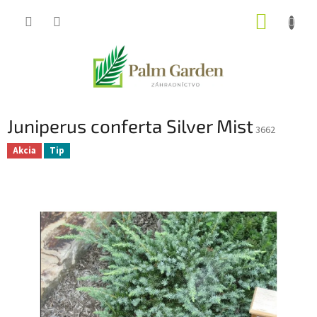
Prejsť
NÁKUP
na
obsah
KOŠÍK
Juniperus conferta Silver Mist
3662
Akcia
Tip