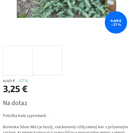
4,49 €
–27 %
4,49 €
–27 %
3,25 €
Jednotková
Na dotaz
cena:
Položka bola vypredaná…
Borievka Silver Mist je hustý, viackmenný vždyzelený ker s prízemným
rastom.
Krajinnej kompozícii prepožičiava mimoriadne jemnú a jemnú