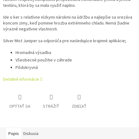
textúru, ktorá by sa mala využiť naplno.
Ide o ker s relatívne nízkymi nárokmi na údržbu a najlepšie sa orezáva
koncom zimy, keď pominie hrozba extrémneho chladu.
Nemá žiadne
výrazné negatívne vlastnosti.
Silver Mist Juniper sa odporúča pre nasledujúce krajinné aplikácie;
Hromadná výsadba
Všeobecné použitie v záhrade
Pôdokryvná
Detailné informácie
OPÝTAŤ SA
STRÁŽIŤ
ZDIEĽAŤ
Popis
Diskusia