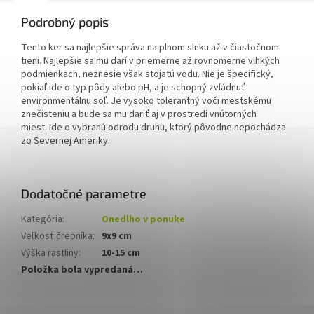
Podrobný popis
Tento ker sa najlepšie správa na plnom slnku až v čiastočnom
tieni.
Najlepšie sa mu darí v priemerne až rovnomerne vlhkých
podmienkach, neznesie však stojatú vodu.
Nie je špecifický,
pokiaľ ide o typ pôdy alebo pH, a je schopný zvládnuť
environmentálnu soľ.
Je vysoko tolerantný voči mestskému
znečisteniu a bude sa mu dariť aj v prostredí vnútorných
miest.
Ide o vybranú odrodu druhu, ktorý pôvodne nepochádza
zo Severnej Ameriky.
Dodatočné parametre
Kategória
:
Onedlho v ponuke
Veľkosť črepníka
:
9x9 cm
Výška rastliny
:
10-15 cm
Položka bola vypredaná…
Z